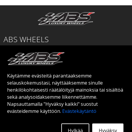
ABS WHEELS
Lentäjäntie
01530 Vantaa
SUOMI
Käytämme evästeitä parantaaksemme
order@abswheels.com
selauskokemustasi, näyttääksemme sinulle
henkilökohtaisesti räätälöityjä mainoksia tai sisältöä
sekä analysoidaksemme liikennettämme.
Napsauttamalla "Hyväksy kaikki" suostut
evästeidemme käyttöön.
Evästekäytäntö
Hae jälleenmyyjätiliä
Hylkää
Hyväksy