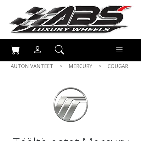
AUTON VANTEET
>
MERCURY
>
COUGAR