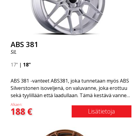
autosta tyylikkäämmän. ABS355-vanteet jakaa
yksinoikeudella ABS Wheels.
ABS 381
SIL
17"
|
18"
ABS 381 -vanteet ABS381, joka tunnetaan myös ABS
Silverstonen isoveljenä, on valuvanne, joka erottuu
sekä tyylillään että laadullaan. Tämä kestävä vanne
on ihanteellinen autonomistajille, jotka arvostavat
Alkaen:
188
€
kestävyyttä ja klassista muotoilua.
Lisätietoja
Korkealaatuisesta valualumiinista valmistettu
ABS381 tarjoaa täydellisen tasapainon
voimakkuuden ja kevyen suorituskyvyn välillä. Sen