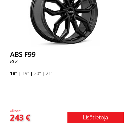
ABS F99
BLK
18"
|
19"
|
20"
|
21"
Alkaen:
243
€
Lisätietoja