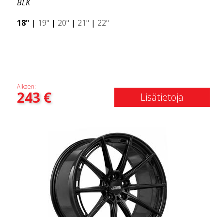
BLK
houkuttelevaan muotoiluun, korkeaan
kapasiteettiin ja turvalliseen ajamiseen.
18"
|
19"
|
20"
|
21"
|
22"
Alkaen:
243
€
Lisätietoja