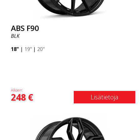
ABS F90
BLK
18"
|
19"
|
20"
Alkaen:
248
€
Lisätietoja