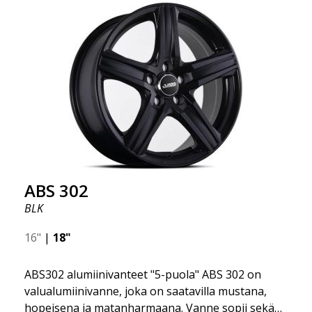
erittäin korkealaatuinen ja erittäin kestävä. Mikä on
tehnyt ABS355:stä niin suositun Ruotsissa? Malli on
erittäin kovera, muoto on urheilullinen ja design on
tyylikäs. Tämä vanne malli on tehnyt itselleen nimen
vanteiden markkinoilla fantastisen ja ainutlaatuisen
suunnittelunsa ansiosta. ABS355:llä teet tavallisesta
autosta tyylikkäämmän. ABS355-vanteet jakaa
yksinoikeudella ABS Wheels.
ABS 302
BLK
16"
|
18"
ABS302 alumiinivanteet "5-puola" ABS 302 on
valualumiinivanne, joka on saatavilla mustana,
hopeisena ja matanharmaana. Vanne sopii sekä