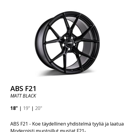
ABS F21
MATT BLACK
18"
|
19"
|
20"
ABS F21 - Koe täydellinen yhdistelmä tyyliä ja laatua
Modernisti muotoillut mustat F21-