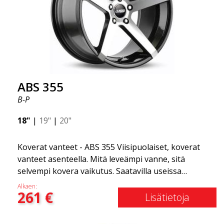
ABS 355
B-P
18"
|
19"
|
20"
Koverat vanteet - ABS 355 Viisipuolaiset, koverat
vanteet asenteella. Mitä leveämpi vanne, sitä
selvempi kovera vaikutus. Saatavilla useissa
väriyhdistelmissä: Musta kiillotetuilla puolilla, Täysin
Alkaen:
261
€
hopea tai Mattaharmaa. Yhteensopiva useimpien
Lisätietoja
markkinoilla olevien automerkkien kanssa. Valitset
värin ja me toimitamme samana päivänä! Vanne on