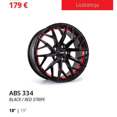
179
€
muodoilla. ABS333 on erittäin kestävä ja yleisesti
Lisätietoja
käytössä Audissa, BMW:ssä, Volvossa ja Mercedes-
Benzissä (sopii useimmille tunnettuille
automerkeille). Käytä ajoneuvon
rekisterinumerohaun tarkistaaksesi, sopiiko tämä
malli autosi!
ABS 334
BLACK / RED STRIPE
18"
|
19"