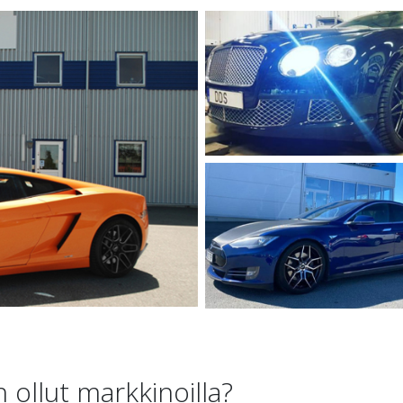
 ollut markkinoilla?