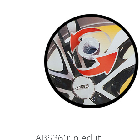
Nykyään tuhannet ajoneuvot ympä
käyttävät aktiivisesti paikalliset r
Järjestelmää käyttävät myös hyväk
sertifioinut. Rengas on valmistettu
ABS360: n edut