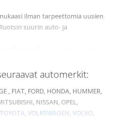
et mukaasi ilman tarpeettomia uusien
otsin suurin auto- ja
ne voidaan viedä seuraavaan autoon.
erilaisia testejä, mukaan lukien yksi
rtausmuovauksen tuotanto tapahtuu
seuraavat automerkit:
GE , FIAT, FORD, HONDA, HUMMER,
dät kaikki ruotsalaiset keksinnöt.
MITSUBISHI, NISSAN, OPEL,
kanssa", sanoi ABS Wheelsin
TOYOTA
,
VOLKSWAGEN
,
VOLVO
,
ä, mikä lisää vastusta +120 kiloa.
 "ABS360".