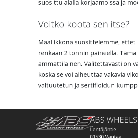
suosittu alalla korjaamoissa ja m
Voitko koota sen itse?
Maallikkona suosittelemme, ettet 
renkaan 2 tonnin paineella. Tämä v
ammattilainen. Valitettavasti on 
koska se voi aiheuttaa vakavia vik
valtuutetun ja sertifioidun kumpp
ABS WHEELS
Lentäjäntie
01530 Vantaa