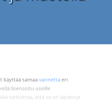
at käyttää samaa
vannetta
eri
ellä lisensoitu useille
kä tarkoittaa, että se on läpäissyt