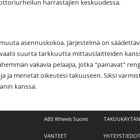
oottoriurheilun harrastajien keskuudessa.
muuta asennuskokoa. Järjestelmä on säädettävä 
aatii suurta tarkkuutta mittauslaitteiden kanssa
vähemmän vakavia pelaajia, jotka "painavat" ren
oja ja menetät oikeutesi takuuseen. Siksi varmis
anin kanssa.
ABS Wheels Suomi
TAKUUKÄYTÄ
VANTEET
YHTEYSTIEDO