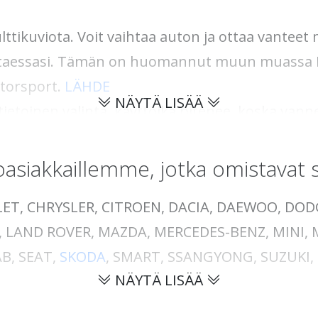
ulttikuviota. Voit vaihtaa auton ja ottaa vante
htaessasi. Tämän on huomannut muun muassa Ru
otorsport.
LÄHDE
NÄYTÄ LISÄÄ
ietoinen valinta, käyttöikä pitenee, koska van
män kestävyyden.
ABS360
on käynyt läpi useita 
leimoista maailmassa (TUV). Nykyään kaikki vi
asiakkaillemme, jotka omistavat 
ET, CHRYSLER, CITROEN, DACIA, DAEWOO, DOD
nnut
ABS360
:n kuukauden keksinnöksi. Täältä löy
A, LAND ROVER, MAZDA, MERCEDES-BENZ, MINI, 
sä tunnettujen nimien, kuten Alfred Nobelin, 
B, SEAT,
SKODA
, SMART, SSANGYONG, SUZUKI,
do
.
LÄHDE
NÄYTÄ LISÄÄ
en rakennetta vahvistamalla keski- ja pultinreiki
imellä "muuttuva pulttikuvio" "kona" 360-kona