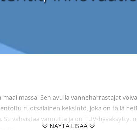
 maailmassa. Sen avulla vanneharrastajat voiv
entoitu ruotsalainen keksintö, joka on tällä hetk
 Se vahvistaa vannetta ja on TÜV-hyväksytty, mi
NÄYTÄ LISÄÄ
ardit.