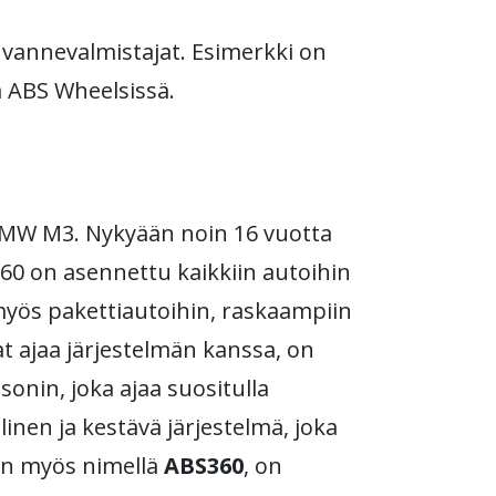
 vannevalmistajat. Esimerkki on
a ABS Wheelsissä.
BMW M3. Nykyään noin 16 vuotta
0 on asennettu kaikkiin autoihin
 myös pakettiautoihin, raskaampiin
vat ajaa järjestelmän kanssa, on
onin, joka ajaa suositulla
linen ja kestävä järjestelmä, joka
aan myös nimellä
ABS360
, on