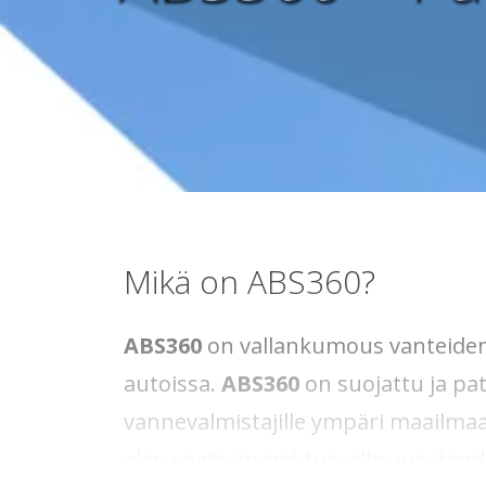
Mikä on ABS360?
ABS360
on vallankumous vanteiden
autoissa.
ABS360
on suojattu ja pat
vannevalmistajille ympäri maailmaa.
alan vaativimmat turvallisuusstand