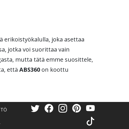
erikoistyökalulla, joka asettaa
, jotka voi suorittaa vain
gasta, mutta tätä emme suosittele,
ta, että
ABS360
on koottu
NTÖ
T