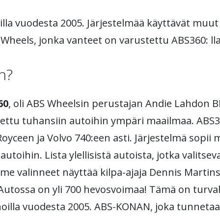
lla vuodesta 2005. Järjestelmää käyttävät muut
Wheels, jonka vanteet on varustettu ABS360: ll
n?
60
, oli ABS Wheelsin perustajan Andie Lahdon 
tu tuhansiin autoihin ympäri maailmaa. ABS36
Royceen ja Volvo 740:een asti. Järjestelmä sopii
utoihin. Lista ylellisistä autoista, jotka valitse
e valinneet näyttää kilpa-ajaja Dennis Martinss
. Autossa on yli 700 hevosvoimaa! Tämä on turval
inoilla vuodesta 2005. ABS-KONAN, joka tunnet