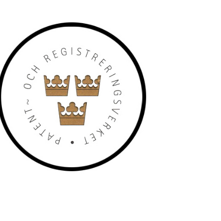
järjestelmällä. Ruotsissa patenttia
avat rojalteja ABS Wheelsille®.
, jotka ABS Wheels Sweden AB on
ta käytetään aseteräksessä.