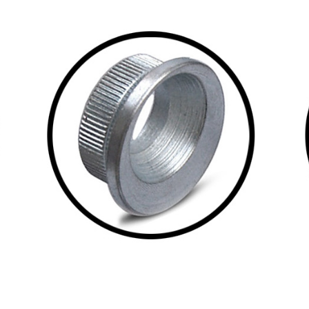
ri maailmaa toimivat
ABS360
: n pulttikiinnitys
engas- ja vanneteollisuuden yritykset, jotka maks
sytyt verkkokauppiaat ja perinteiset korjaamot
 kevyestä teräksestä, samasta materiaalista, jo