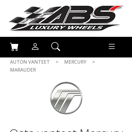
AUTON VANTEET
>
MERCURY
>
MARAUDER