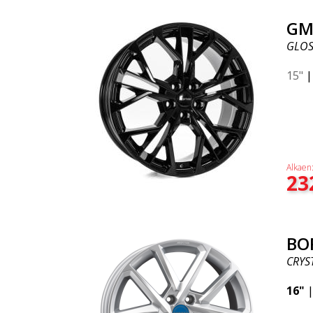
GM
GLOS
15"
Alkaen
23
BO
CRYST
16"