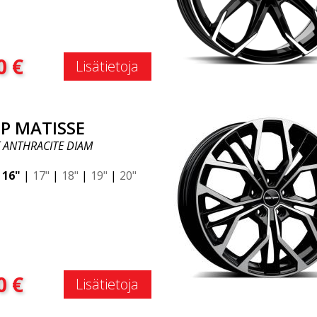
:
0
€
Lisätietoja
P MATISSE
 ANTHRACITE DIAM
|
16"
|
17"
|
18"
|
19"
|
20"
:
0
€
Lisätietoja