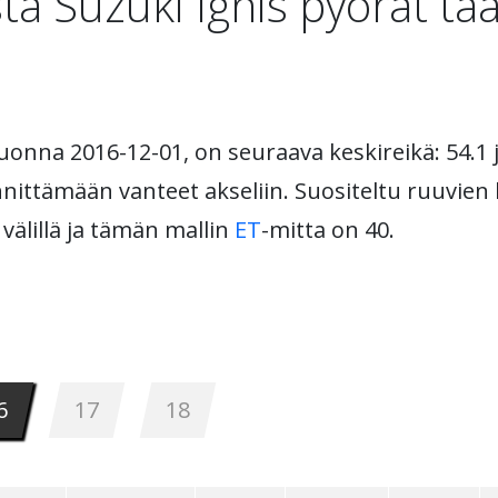
ta Suzuki Ignis pyörät tää
vuonna 2016-12-01, on seuraava keskireikä: 54.1 
nnittämään vanteet akseliin. Suositeltu ruuvien 
välillä ja tämän mallin
ET
-mitta on 40.
6
17
18