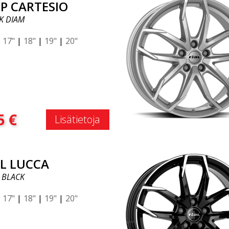
P CARTESIO
K DIAM
|
17"
|
18"
|
19"
|
20"
:
5
€
Lisätietoja
AL LUCCA
 BLACK
|
17"
|
18"
|
19"
|
20"