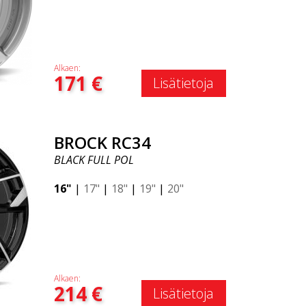
Alkaen:
171
€
Lisätietoja
BROCK RC34
BLACK FULL POL
16"
|
17"
|
18"
|
19"
|
20"
Alkaen:
214
€
Lisätietoja