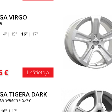
GA VIRGO
R
|
14"
|
15"
|
16"
|
17"
:
5
€
Lisätietoja
GA TIGERA DARK
ANTHRACITE GREY
|
16"
|
17"