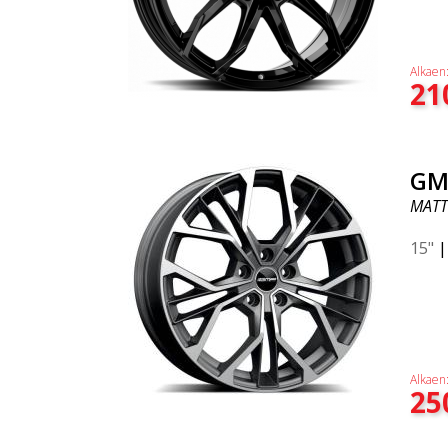
Alkaen
21
GM
MATT
15"
Alkaen
25