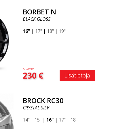
BORBET N
BLACK GLOSS
16"
|
17"
|
18"
|
19"
Alkaen:
230
€
Lisätietoja
BROCK RC30
CRYSTAL SILV
14"
|
15"
|
16"
|
17"
|
18"