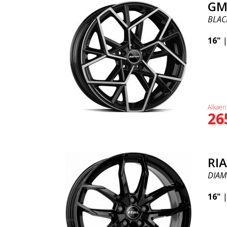
GM
BLAC
16"
Alkaen
26
RI
DIAM
16"