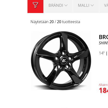
BRÄNDI
MALLI
V
Näytetään
20
/
20
tuotteesta
BR
SHIN
14"
Alkaen
18