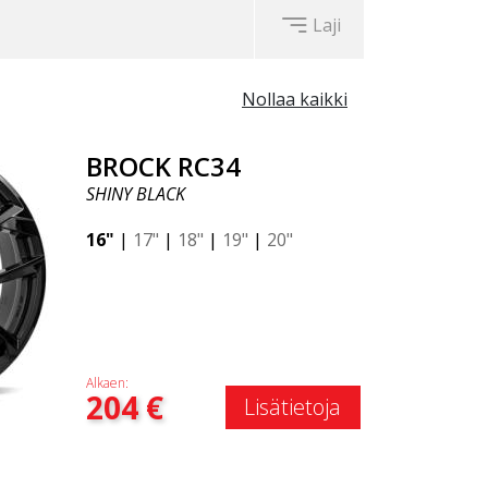
Laji
Nollaa kaikki
BROCK RC34
SHINY BLACK
16"
|
17"
|
18"
|
19"
|
20"
Alkaen:
204
€
Lisätietoja