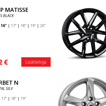
P MATISSE
S BLACK
|
16"
|
17"
|
18"
|
19"
|
20"
:
2
€
Lisätietoja
RBET N
AL SILV
|
17"
|
18"
|
19"