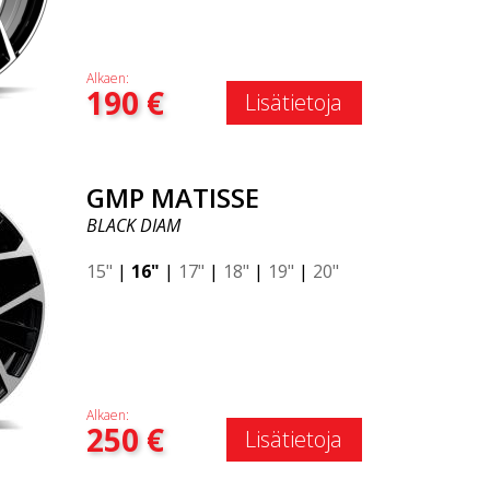
Alkaen:
190
€
Lisätietoja
GMP MATISSE
BLACK DIAM
15"
|
16"
|
17"
|
18"
|
19"
|
20"
Alkaen:
250
€
Lisätietoja