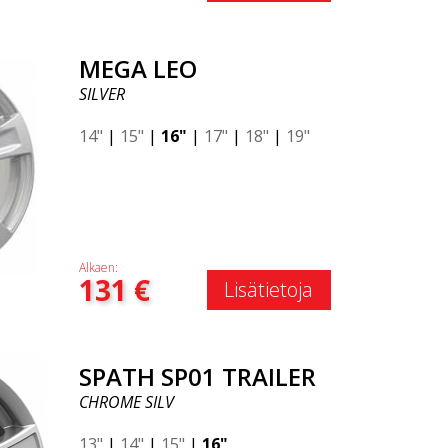
MEGA LEO
SILVER
14"
|
15"
|
16"
|
17"
|
18"
|
19"
Alkaen:
131
€
Lisätietoja
SPATH SP01 TRAILER
CHROME SILV
13"
|
14"
|
15"
|
16"