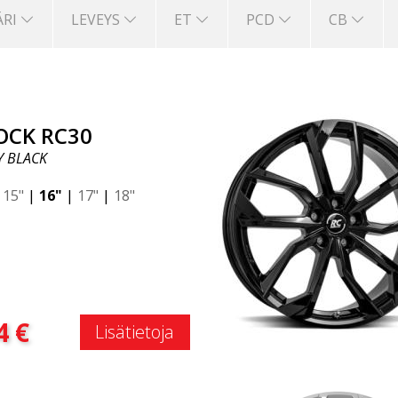
ÄRI
LEVEYS
ET
PCD
CB
OCK RC30
Y BLACK
|
15"
|
16"
|
17"
|
18"
:
4
€
Lisätietoja