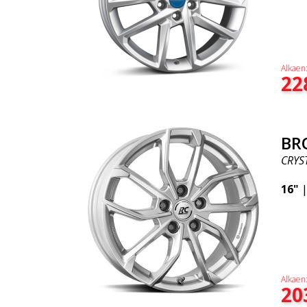
Alkaen
22
BR
CRYST
16"
Alkaen
20