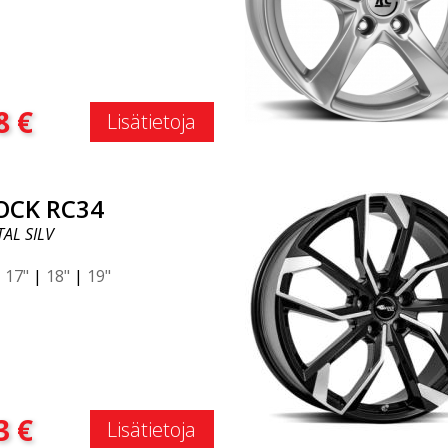
:
8
€
Lisätietoja
OCK RC34
AL SILV
|
17"
|
18"
|
19"
:
3
€
Lisätietoja