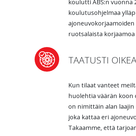
koulutti ABS:n vuonna 
koulutusohjelmaa ylläp
ajoneuvokorjaamoiden lii
ruotsalaista korjaamoa
TAATUSTI OIKE
Kun tilaat vanteet meilt
huolehtia väärän koon 
on nimittäin alan laaji
joka kattaa eri ajoneuv
Takaamme, että tarjo