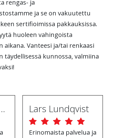
a rengas- ja
stostamme ja se on vakuutettu
ikkeen sertifioimissa pakkauksissa.
 syytä huoleen vahingoista
n aikana. Vanteesi ja/tai renkaasi
n täydellisessä kunnossa, valmiina
aksi!
ugh Ebrahimpur
Lars Lundqvist
a
Erinomaista palvelua ja
Hyvä v