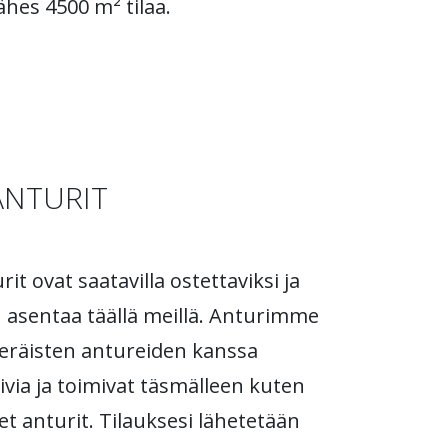
ähes 4500 m² tilaa.
ANTURIT
t ovat saatavilla ostettaviksi ja
 asentaa täällä meillä. Anturimme
eräisten antureiden kanssa
via ja toimivat täsmälleen kuten
et anturit. Tilauksesi lähetetään