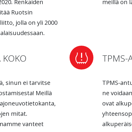
2020. Renkaiden
meillä on l
itää Ruotsin
tto, jolla on yli 2000
 alaisuudessaan.
A KOKO
TPMS-
ä, sinun ei tarvitse
TPMS-anturi
ostamisesta! Meillä
ne voidaan
n ajoneuvotietokanta,
ovat alkup
ojen mitat.
yhteensopi
amamme vanteet
alkuperäis