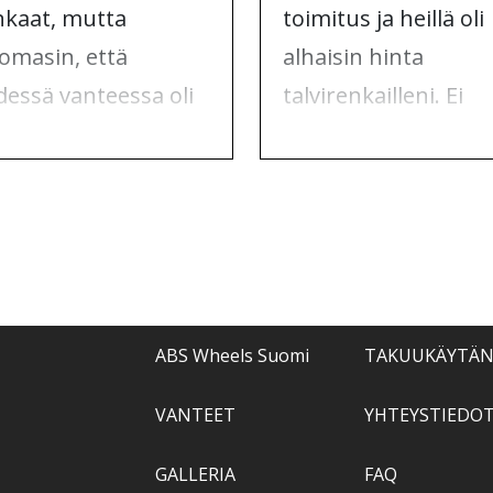
nkaat, mutta
toimitus ja heillä oli
omasin, että
alhaisin hinta
dessä vanteessa oli
talvirenkailleni. Ei
alivaurio. Otin
mitään valittamista,
teyttä ABS
vain suosituksia.
elsiin, ja he
tivat asian.
ABS Wheels Suomi
TAKUUKÄYTÄ
VANTEET
YHTEYSTIEDO
GALLERIA
FAQ