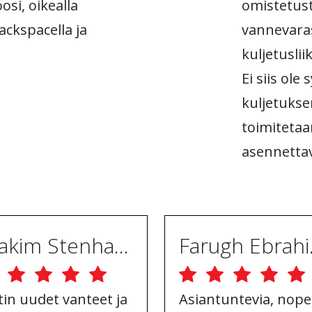
osi, oikealla
omistetust
 backspacella ja
vannevara
kuljetusli
Ei siis ole
kuljetukse
toimitetaa
asennettav
Joakim Stenhammar
Far
tin uudet vanteet ja
Asiantuntevia, nope