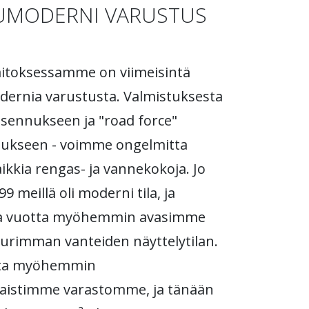
UMODERNI VARUSTUS
aitoksessamme on viimeisintä
ernia varustusta. Valmistuksesta
sennukseen ja "road force"
tukseen - voimme ongelmitta
aikkia rengas- ja vannekokoja. Jo
 meillä oli moderni tila, ja
 vuotta myöhemmin avasimme
urimman vanteiden näyttelytilan.
tta myöhemmin
taistimme varastomme, ja tänään