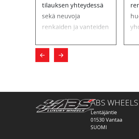
tilauksen yhteydessä
re
sekä neuvoja
hu
renkaiden ja vanteiden
yh
tilaamiseen.
ma
Vaihtopäivänä kaikki
yh
sujui nopeasti.
Whe
hoi
ABS WHEELS
Lentäjäntie
01530 Vantaa
SUOMI