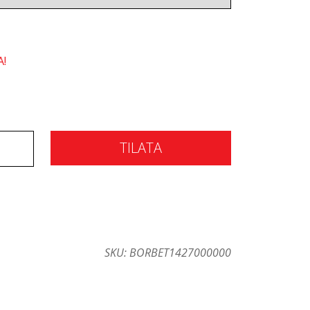
A!
TILATA
SKU:
BORBET1427000000