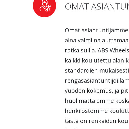
OMAT ASIANTUN
Omat asiantuntijamme 
aina valmiina auttamaan 
ratkaisuilla. ABS Wheels
kaikki koulutettu alan
standardien mukaisesti.
rengasasiantuntijoilla
vuoden kokemus, ja pi
huolimatta emme kosk
henkilöstömme koulutt
tästä on renkaiden kou