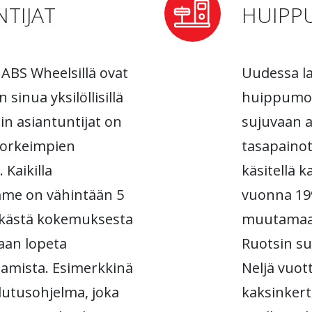
TIJAT
HUIPP
ABS Wheelsillä ovat
Uudessa l
sinua yksilöllisillä
huippumod
in asiantuntijat on
sujuvaan a
 korkeimpien
tasapaino
 Kaikilla
käsitellä k
mme on vähintään 5
vuonna 1999
tkästä kokemuksesta
muutamaa
aan lopeta
Ruotsin su
amista. Esimerkkinä
Neljä vuo
lutusohjelma, joka
kaksinker