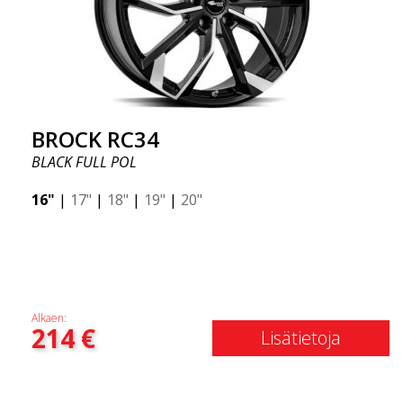
BROCK RC34
BLACK FULL POL
16"
|
17"
|
18"
|
19"
|
20"
Alkaen:
214
€
Lisätietoja