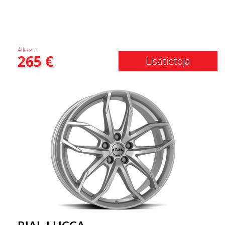
Alkaen:
265
€
Lisätietoja