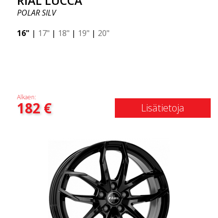
RIAL LUCCA
POLAR SILV
16"
|
17"
|
18"
|
19"
|
20"
Alkaen:
182
€
Lisätietoja