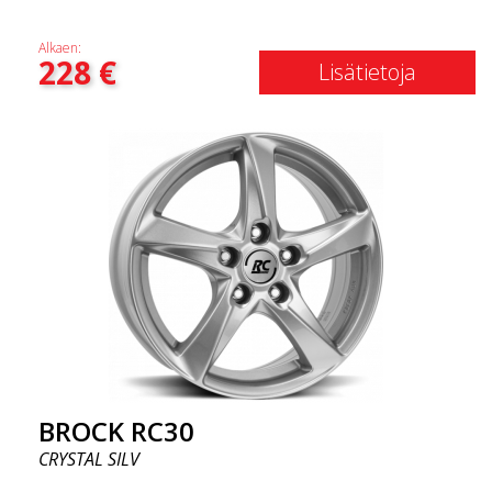
Alkaen:
228
€
Lisätietoja
BROCK RC30
CRYSTAL SILV