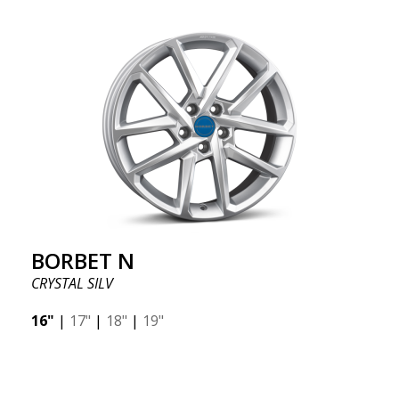
BORBET N
CRYSTAL SILV
16"
|
17"
|
18"
|
19"