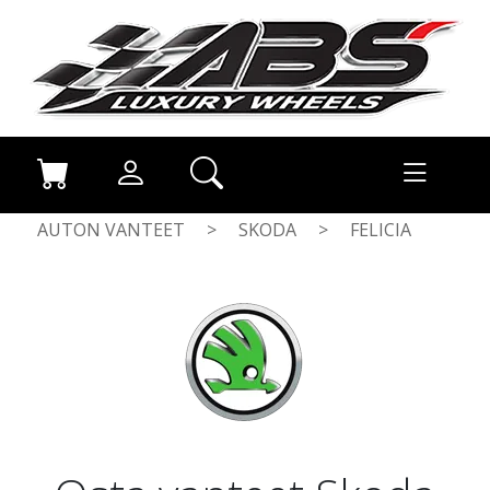
AUTON VANTEET
>
SKODA
>
FELICIA