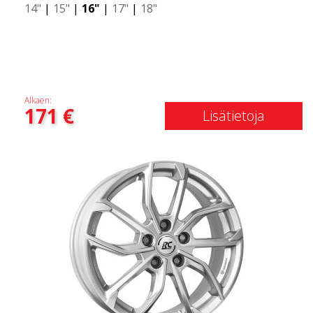
14"
|
15"
|
16"
|
17"
|
18"
Alkaen:
171
€
Lisätietoja