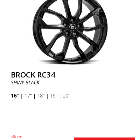
BROCK RC34
SHINY BLACK
16"
|
17"
|
18"
|
19"
|
20"
Alkaen: