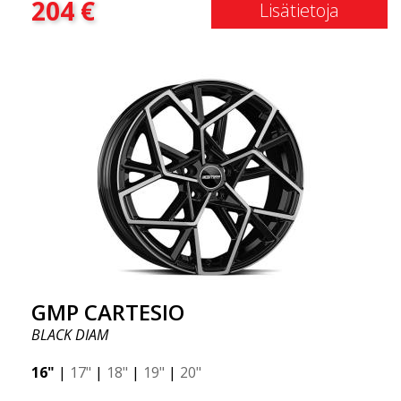
204
€
Lisätietoja
GMP CARTESIO
BLACK DIAM
16"
|
17"
|
18"
|
19"
|
20"