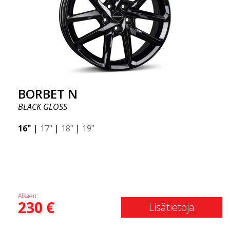
BORBET N
BLACK GLOSS
16"
|
17"
|
18"
|
19"
Alkaen:
230
€
Lisätietoja