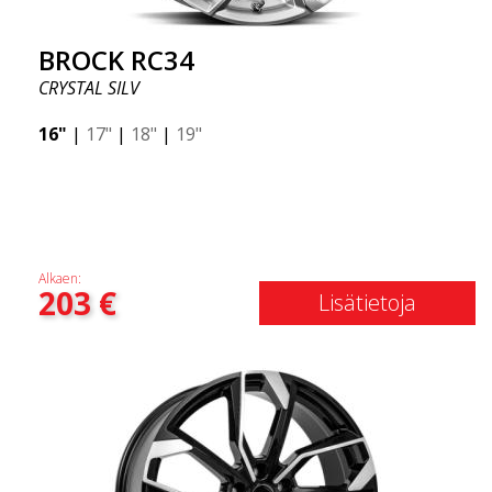
BROCK RC34
CRYSTAL SILV
16"
|
17"
|
18"
|
19"
Alkaen:
203
€
Lisätietoja