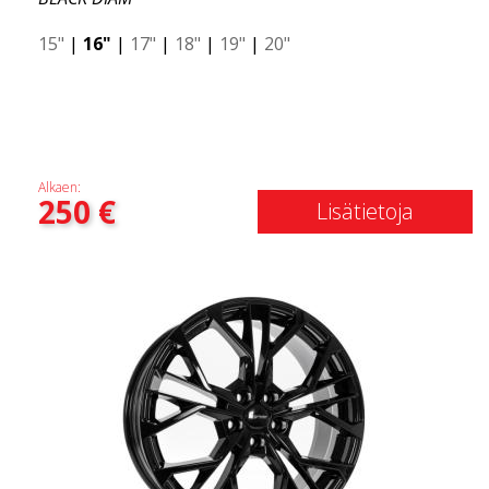
15"
|
16"
|
17"
|
18"
|
19"
|
20"
Alkaen:
250
€
Lisätietoja