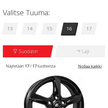
Valitse Tuuma:
13
14
15
16
17
Suodatin
Laji
Näytetään
17
/
17
tuotteesta
Nollaa kaikki