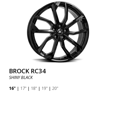
BROCK RC34
SHINY BLACK
16"
|
17"
|
18"
|
19"
|
20"