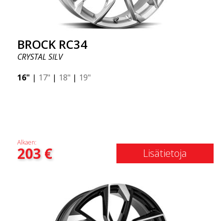
BROCK RC34
CRYSTAL SILV
16"
|
17"
|
18"
|
19"
Alkaen:
203
€
Lisätietoja