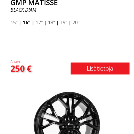
GMP MATISSE
BLACK DIAM
15"
|
16"
|
17"
|
18"
|
19"
|
20"
Alkaen:
250
€
Lisätietoja