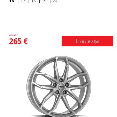
16"
|
17"
|
18"
|
19"
|
20"
Alkaen:
265
€
Lisätietoja