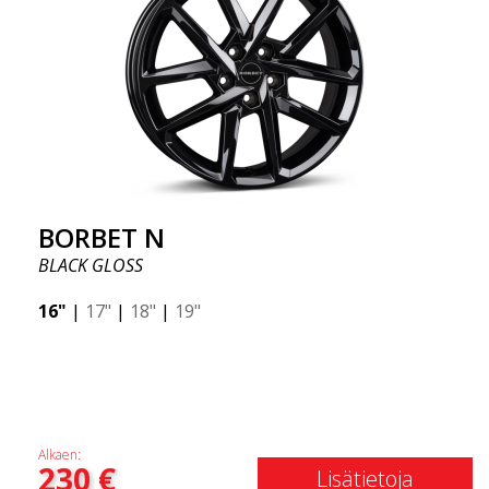
BORBET N
BLACK GLOSS
16"
|
17"
|
18"
|
19"
Alkaen:
230
€
Lisätietoja