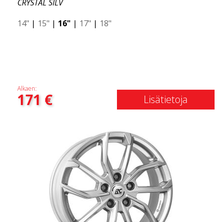
CRYSTAL SILV
14"
|
15"
|
16"
|
17"
|
18"
Alkaen:
171
€
Lisätietoja