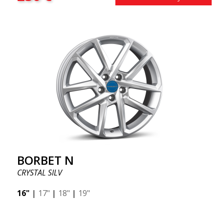
BORBET N
CRYSTAL SILV
16"
|
17"
|
18"
|
19"