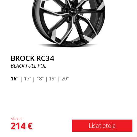
BROCK RC34
BLACK FULL POL
16"
|
17"
|
18"
|
19"
|
20"
Alkaen:
214
€
Lisätietoja