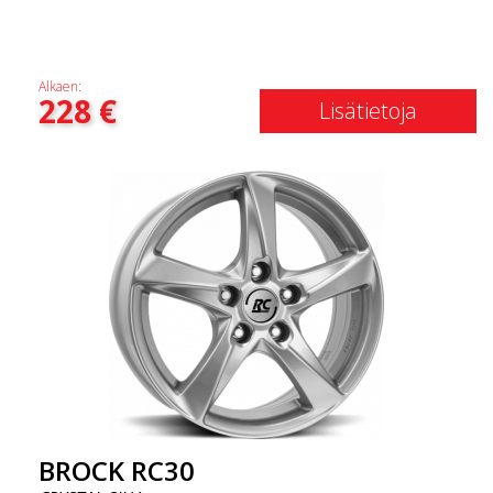
Alkaen:
228
€
Lisätietoja
BROCK RC30