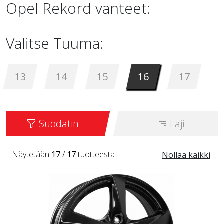
Opel Rekord vanteet:
Valitse Tuuma:
13
14
15
16
17
Suodatin
Laji
Näytetään
17
/
17
tuotteesta
Nollaa kaikki