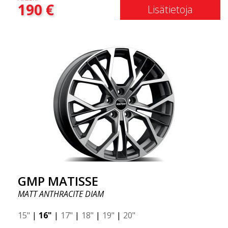
190
€
Lisätietoja
GMP MATISSE
MATT ANTHRACITE DIAM
15"
|
16"
|
17"
|
18"
|
19"
|
20"