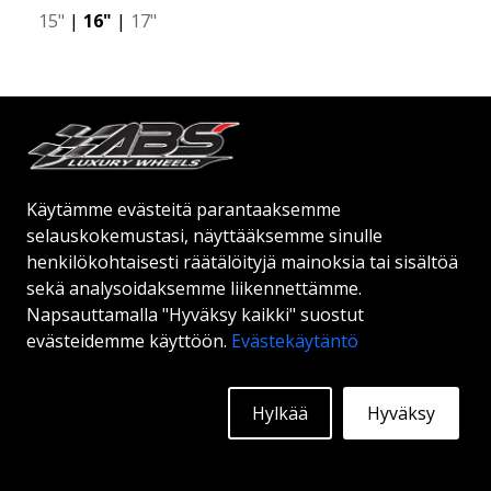
15"
|
16"
|
17"
Alkaen:
143
€
Lisätietoja
Käytämme evästeitä parantaaksemme
selauskokemustasi, näyttääksemme sinulle
henkilökohtaisesti räätälöityjä mainoksia tai sisältöä
sekä analysoidaksemme liikennettämme.
Napsauttamalla "Hyväksy kaikki" suostut
evästeidemme käyttöön.
Evästekäytäntö
Hylkää
Hyväksy