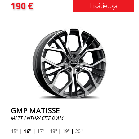
190
€
Lisätietoja
GMP MATISSE
MATT ANTHRACITE DIAM
15"
|
16"
|
17"
|
18"
|
19"
|
20"