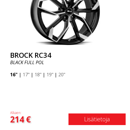
BROCK RC34
BLACK FULL POL
16"
|
17"
|
18"
|
19"
|
20"
Alkaen:
214
€
Lisätietoja