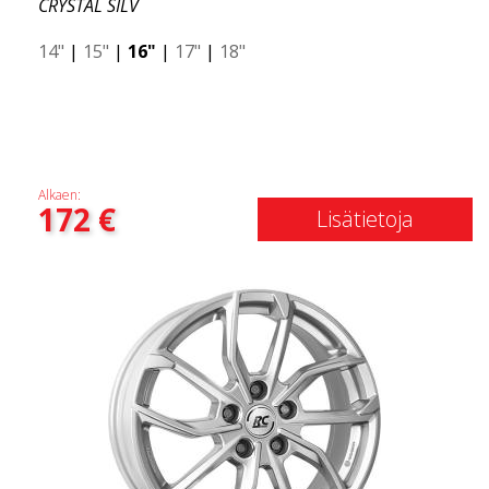
CRYSTAL SILV
14"
|
15"
|
16"
|
17"
|
18"
Alkaen:
172
€
Lisätietoja