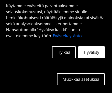
Käytämme evästeitä parantaaksemme
selauskokemustasi, näyttääksemme sinulle
MEGA TIGERA DARK
henkilökohtaisesti räätälöityjä mainoksia tai sisältöä
MAT ANTHRACITE GREY
sekä analysoidaksemme liikennettämme.
Napsauttamalla "Hyväksy kaikki" suostut
15"
|
16"
|
17"
evästeidemme käyttöön.
Evästekäytäntö
Hylkää
Hyväksy
Alkaen:
143
€
Lisätietoja
Muokkaa asetuksia