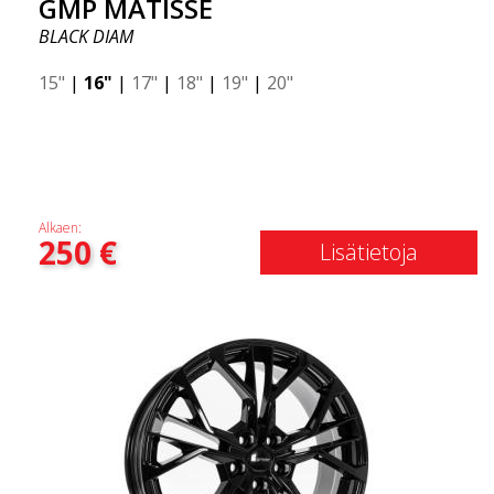
GMP MATISSE
BLACK DIAM
15"
|
16"
|
17"
|
18"
|
19"
|
20"
Alkaen:
250
€
Lisätietoja