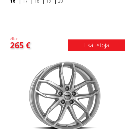
16"
|
17"
|
18"
|
19"
|
20"
Alkaen:
265
€
Lisätietoja