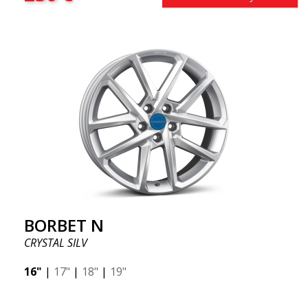
BORBET N
CRYSTAL SILV
16"
|
17"
|
18"
|
19"