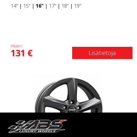
14"
|
15"
|
16"
|
17"
|
18"
|
19"
Alkaen:
131
€
Lisätietoja