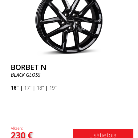
BORBET N
BLACK GLOSS
16"
|
17"
|
18"
|
19"
Alkaen:
230
€
Lisätietoja