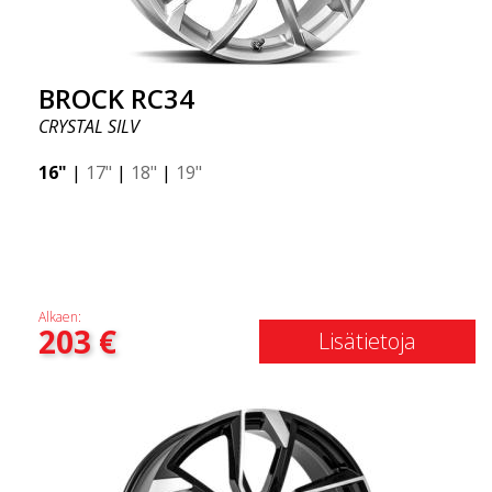
BROCK RC34
CRYSTAL SILV
16"
|
17"
|
18"
|
19"
Alkaen:
203
€
Lisätietoja