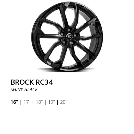
BROCK RC34
SHINY BLACK
16"
|
17"
|
18"
|
19"
|
20"