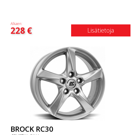
Alkaen:
228
€
Lisätietoja
BROCK RC30