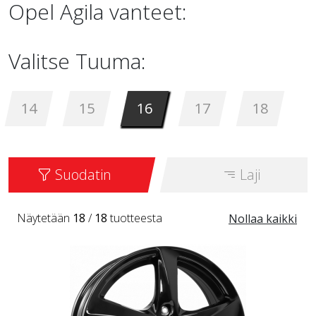
Opel Agila vanteet:
Valitse Tuuma:
14
15
16
17
18
Suodatin
Laji
Näytetään
18
/
18
tuotteesta
Nollaa kaikki