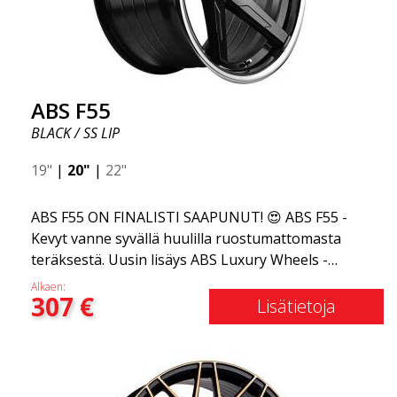
ABS F55
BLACK / SS LIP
19"
|
20"
|
22"
ABS F55 ON FINALISTI SAAPUNUT! 😍 ABS F55 -
Kevyt vanne syvällä huulilla ruostumattomasta
teräksestä. Uusin lisäys ABS Luxury Wheels -
perheeseen on saapunut, toivotamme
Alkaen:
307
€
tervetulleeksi ABS F55:n - markkinoiden
Lisätietoja
tyylikkäimmän kesävanteen. Jos olet tottunut
elämän parhaisiin ja hienoimpiin asioihin, ABS F55
on sinua varten. Tämä muotoilu yhdistää klassisen
ylellisyyden ruostumattoman teräksen huuleen ja