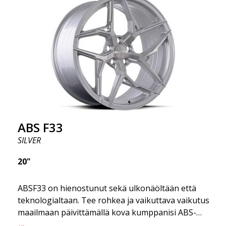
autossasi? Hyödynnä tilaisuus hankkia rajoitetun
erän ABS F33 -vanteet.
ABS F33
SILVER
20"
ABSF33 on hienostunut sekä ulkonäöltään että
teknologialtaan. Tee rohkea ja vaikuttava vaikutus
maailmaan päivittämällä kova kumppanisi ABS-
vanteilla, jotka yhdistävät erehtymättömän