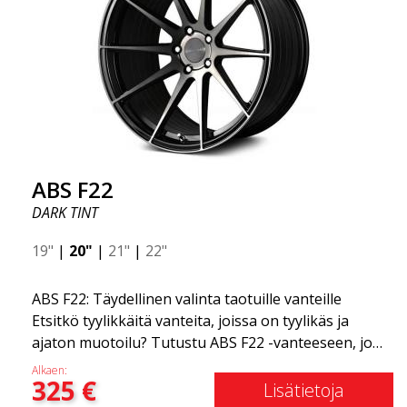
ABS F22
DARK TINT
19"
|
20"
|
21"
|
22"
ABS F22: Täydellinen valinta taotuille vanteille
Etsitkö tyylikkäitä vanteita, joissa on tyylikäs ja
ajaton muotoilu? Tutustu ABS F22 -vanteeseen, joka
on uusi lisäys ABS Luxury Wheels -perheeseen.
Alkaen:
325
€
Tämän vanteen suuri etu on jopa 50 %:n
Lisätietoja