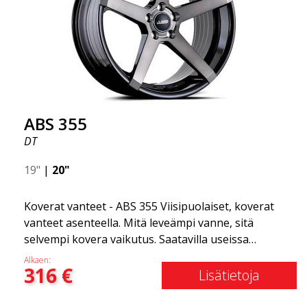
ABS 355
DT
19"
|
20"
Koverat vanteet - ABS 355 Viisipuolaiset, koverat
vanteet asenteella. Mitä leveämpi vanne, sitä
selvempi kovera vaikutus. Saatavilla useissa
väriyhdistelmissä: Musta kiillotetuilla puolilla, Täysin
Alkaen:
316
€
hopea tai Mattaharmaa. Yhteensopiva useimpien
Lisätietoja
markkinoilla olevien automerkkien kanssa. Valitset
värin ja me toimitamme samana päivänä! Vanne on