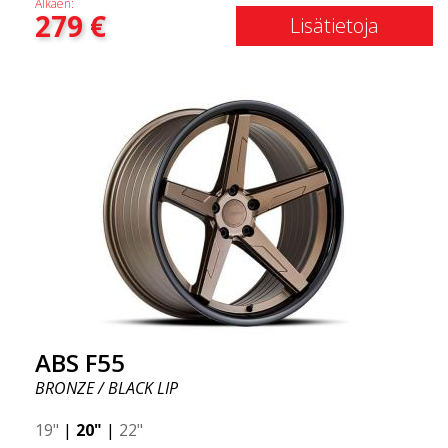
Alkaen:
279
€
eleganssin ja vakavan asenteen. Nämä
Lisätietoja
edistykselliset vanteet ovat juuri sitä, mitä tarvitset
autosi tyylin kohottamiseksi ja suorituskyvyn
maksimoimiseksi. Miksi ajaisit rumilla vanteilla
autossasi? Hyödynnä tilaisuus hankkia rajoitetun
erän ABS F33 -vanteet.
ABS F55
BRONZE / BLACK LIP
19"
|
20"
|
22"