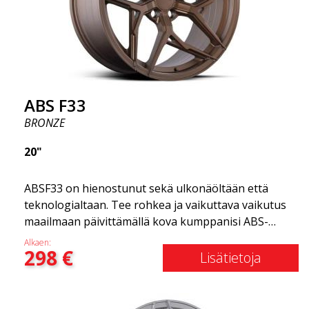
ABS F33
BRONZE
20"
ABSF33 on hienostunut sekä ulkonäöltään että
teknologialtaan. Tee rohkea ja vaikuttava vaikutus
maailmaan päivittämällä kova kumppanisi ABS-
vanteilla, jotka yhdistävät erehtymättömän
Alkaen:
298
€
eleganssin ja vakavan asenteen. Nämä
Lisätietoja
edistykselliset vanteet ovat juuri sitä, mitä tarvitset
autosi tyylin kohottamiseksi ja suorituskyvyn
maksimoimiseksi. Miksi ajaisit rumilla vanteilla