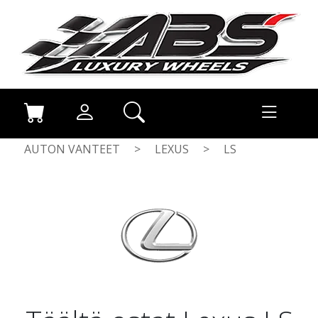
AUTON VANTEET
>
LEXUS
>
LS