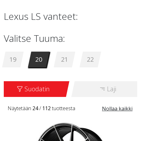
Lexus LS vanteet:
Valitse Tuuma:
19
20
21
22
Suodatin
Laji
Näytetään
24
/
112
tuotteesta
Nollaa kaikki