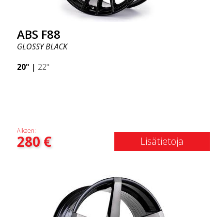
ABS F88
GLOSSY BLACK
20"
|
22"
Alkaen:
280
€
Lisätietoja