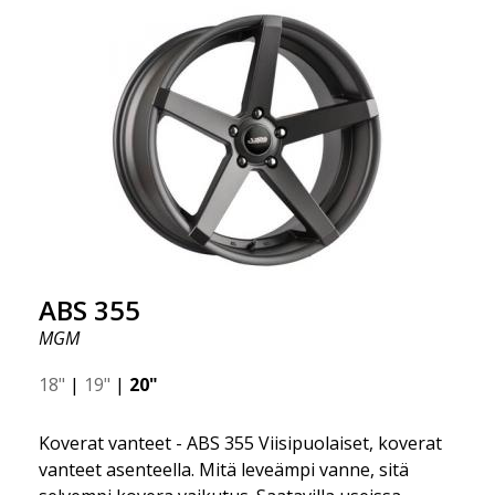
erittäin korkealaatuinen ja erittäin kestävä. Mikä on
tehnyt ABS355:stä niin suositun Ruotsissa? Malli on
erittäin kovera, muoto on urheilullinen ja design on
tyylikäs. Tämä vanne malli on tehnyt itselleen nimen
vanteiden markkinoilla fantastisen ja ainutlaatuisen
suunnittelunsa ansiosta. ABS355:llä teet tavallisesta
autosta tyylikkäämmän. ABS355-vanteet jakaa
yksinoikeudella ABS Wheels.
ABS 355
MGM
18"
|
19"
|
20"
Koverat vanteet - ABS 355 Viisipuolaiset, koverat
vanteet asenteella. Mitä leveämpi vanne, sitä