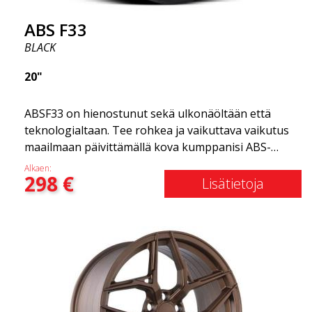
ABS F33
BLACK
20"
ABSF33 on hienostunut sekä ulkonäöltään että
teknologialtaan. Tee rohkea ja vaikuttava vaikutus
maailmaan päivittämällä kova kumppanisi ABS-
vanteilla, jotka yhdistävät erehtymättömän
Alkaen:
298
€
eleganssin ja vakavan asenteen. Nämä
Lisätietoja
edistykselliset vanteet ovat juuri sitä, mitä tarvitset
autosi tyylin kohottamiseksi ja suorituskyvyn
maksimoimiseksi. Miksi ajaisit rumilla vanteilla
autossasi? Hyödynnä tilaisuus hankkia rajoitetun
erän ABS F33 -vanteet.