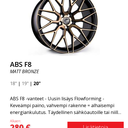
flow forming -tekniikkaan. ABS F55 on yhtä ylellinen
kuin vanne voi olla.
ABS F8
MATT BRONZE
18"
|
19"
|
20"
ABS F8 -vanteet - Uusin lisäys Flowforming -
Keveämpi paino, vahvempi rakenne = alhaisempi
energiankulutus. Täydellinen sähköautoille tai niille,
jotka haluavat pitää polttoaineenkulutuksen
Alkaen:
280
€
alhaisena. ABS F8 on ABS Wheelsin eksklusiivinen
Lisätietoja