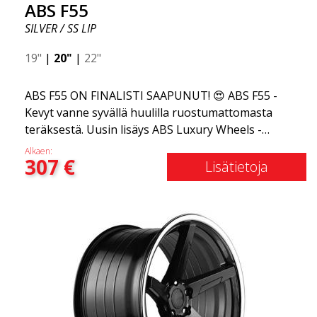
ABS F55
SILVER / SS LIP
19"
|
20"
|
22"
ABS F55 ON FINALISTI SAAPUNUT! 😍 ABS F55 -
Kevyt vanne syvällä huulilla ruostumattomasta
teräksestä. Uusin lisäys ABS Luxury Wheels -
perheeseen on saapunut, toivotamme
Alkaen:
307
€
tervetulleeksi ABS F55:n - markkinoiden
Lisätietoja
tyylikkäimmän kesävanteen. Jos olet tottunut
elämän parhaisiin ja hienoimpiin asioihin, ABS F55
on sinua varten. Tämä muotoilu yhdistää klassisen
ylellisyyden ruostumattoman teräksen huuleen ja
flow forming -tekniikkaan. ABS F55 on yhtä ylellinen
kuin vanne voi olla.