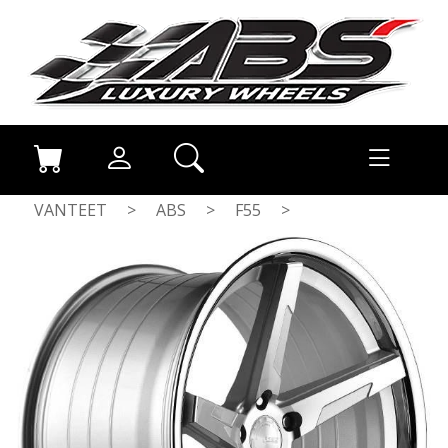
VANTEET
>
ABS
>
F55
>
SILVER / SS LIP