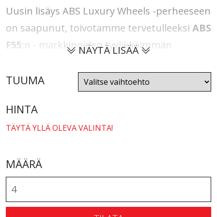
Uusin lisäys ABS Luxury Wheels -perheeseen
on saapunut, toivotamme tervetulleeksi
ABS
F55
:n - markkinoiden tyylikkäimmän
NÄYTÄ LISÄÄ
kesävanteen.
TUUMA
Jos olet tottunut elämän parhaisiin ja
hienoimpiin asioihin,
ABS F55
on sinua
HINTA
varten. Tämä muotoilu yhdistää klassisen
TÄYTÄ YLLÄ OLEVA VALINTA!
ylellisyyden ruostumattoman teräksen
huuleen ja flow forming -tekniikkaan.
ABS
MÄÄRÄ
F55
on yhtä ylellinen kuin vanne voi olla.