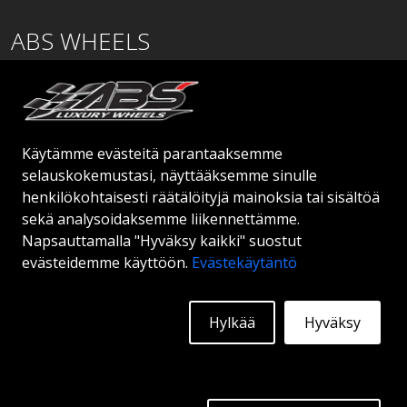
ABS WHEELS
Lentäjäntie
01530 Vantaa
SUOMI
Käytämme evästeitä parantaaksemme
order@abswheels.com
selauskokemustasi, näyttääksemme sinulle
henkilökohtaisesti räätälöityjä mainoksia tai sisältöä
sekä analysoidaksemme liikennettämme.
Napsauttamalla "Hyväksy kaikki" suostut
evästeidemme käyttöön.
Evästekäytäntö
Hae jälleenmyyjätiliä
Hylkää
Hyväksy
© 2026 ABS WHEELS - Kaikki oikeudet pidätetään.