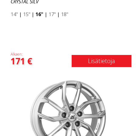
CRYSTAL SILV
14"
|
15"
|
16"
|
17"
|
18"
Alkaen:
171
€
Lisätietoja