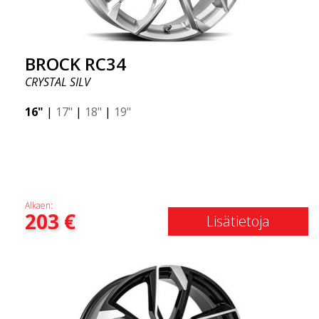
BROCK RC34
CRYSTAL SILV
16"
|
17"
|
18"
|
19"
Alkaen:
203
€
Lisätietoja