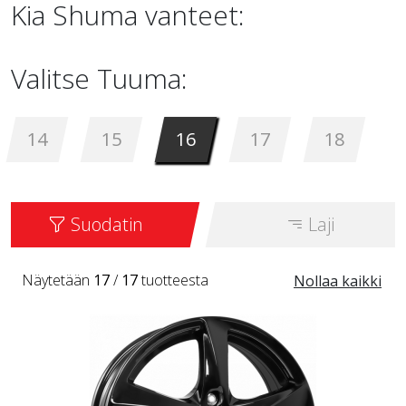
Kia Shuma vanteet:
Valitse Tuuma:
14
15
16
17
18
Suodatin
Laji
Näytetään
17
/
17
tuotteesta
Nollaa kaikki