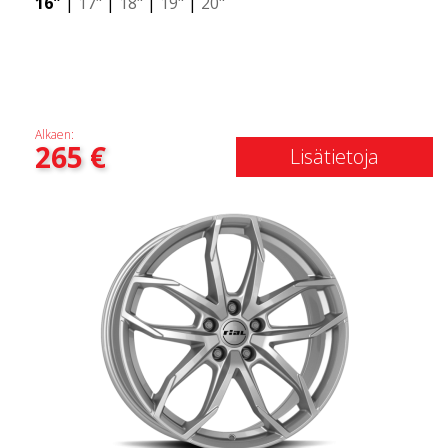
16"
|
17"
|
18"
|
19"
|
20"
Alkaen:
265
€
Lisätietoja