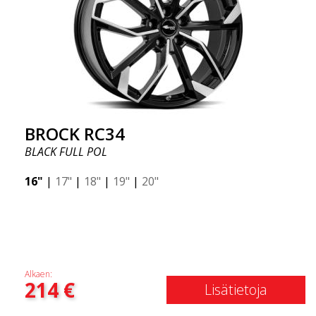
BROCK RC34
BLACK FULL POL
16"
|
17"
|
18"
|
19"
|
20"
Alkaen:
214
€
Lisätietoja