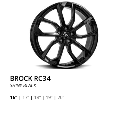
BROCK RC34
SHINY BLACK
16"
|
17"
|
18"
|
19"
|
20"