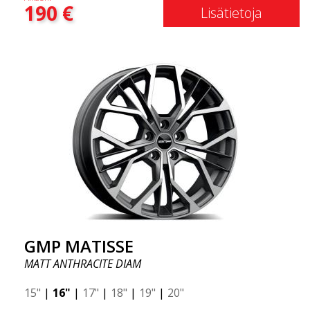
190
€
Lisätietoja
GMP MATISSE
MATT ANTHRACITE DIAM
15"
|
16"
|
17"
|
18"
|
19"
|
20"