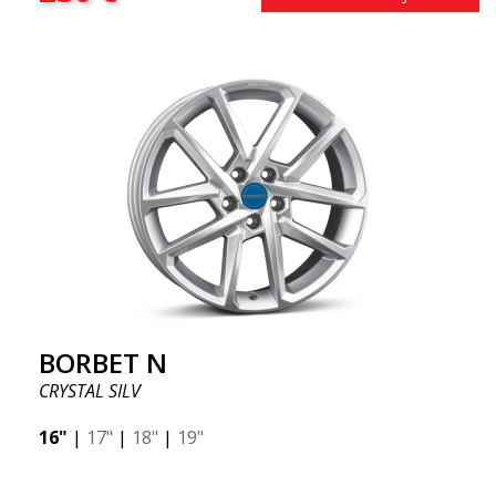
BORBET N
CRYSTAL SILV
16"
|
17"
|
18"
|
19"