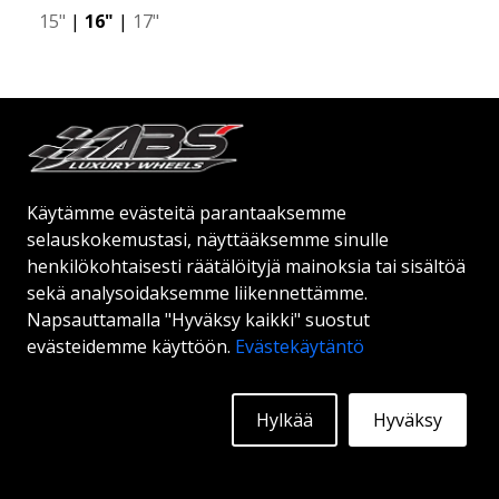
15"
|
16"
|
17"
Alkaen:
143
€
Lisätietoja
Käytämme evästeitä parantaaksemme
selauskokemustasi, näyttääksemme sinulle
henkilökohtaisesti räätälöityjä mainoksia tai sisältöä
sekä analysoidaksemme liikennettämme.
Napsauttamalla "Hyväksy kaikki" suostut
evästeidemme käyttöön.
Evästekäytäntö
Hylkää
Hyväksy