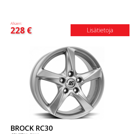
Alkaen:
228
€
Lisätietoja
BROCK RC30