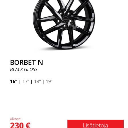
BORBET N
BLACK GLOSS
16"
|
17"
|
18"
|
19"
Alkaen:
230
€
Lisätietoja