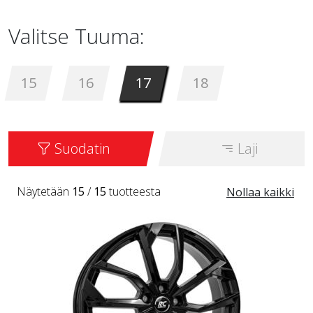
Valitse Tuuma:
15
16
17
18
Suodatin
Laji
Näytetään
15
/
15
tuotteesta
Nollaa kaikki