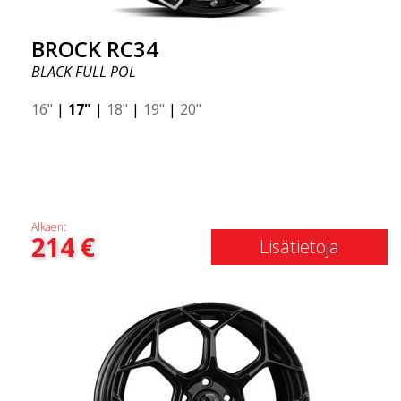
BROCK RC34
BLACK FULL POL
16"
|
17"
|
18"
|
19"
|
20"
Alkaen:
214
€
Lisätietoja