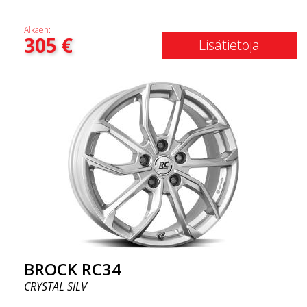
Alkaen:
305
€
Lisätietoja
BROCK RC34
CRYSTAL SILV