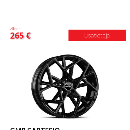
Alkaen:
265
€
Lisätietoja