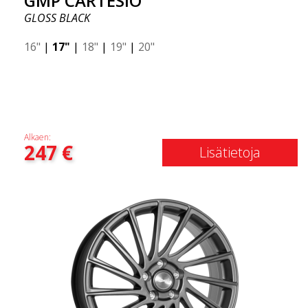
GMP CARTESIO
GLOSS BLACK
16"
|
17"
|
18"
|
19"
|
20"
Alkaen:
247
€
Lisätietoja