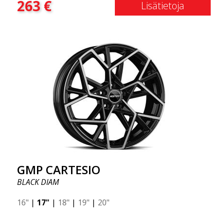
263
€
Lisätietoja
GMP CARTESIO
BLACK DIAM
16"
|
17"
|
18"
|
19"
|
20"