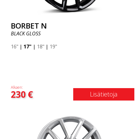
BORBET N
BLACK GLOSS
16"
|
17"
|
18"
|
19"
Alkaen:
230
€
Lisätietoja