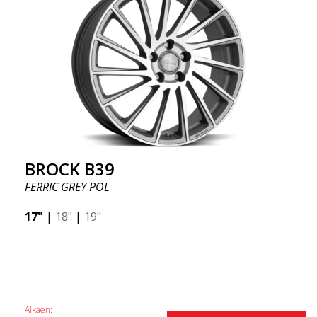
BROCK B39
FERRIC GREY POL
17"
|
18"
|
19"
Alkaen: