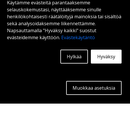
Käytämme evästeitä parantaaksemme
Alkaen:
211
€
selauskokemustasi, näyttääksemme sinulle
Lisätietoja
henkilökohtaisesti räätälöityjä mainoksia tai sisältöä
sekä analysoidaksemme liikennettämme.
Napsauttamalla "Hyväksy kaikki" suostut
evästeidemme käyttöön.
Evästekäytäntö
Hylkää
Hyväksy
Mikä on suurin suositeltu
pyörä
Fiat Multipla
?
Muokkaa asetuksia
Fiat Multipla
maksimirenkaan koko on
18 tuumaa.
Mikä on
Fiat Multipla