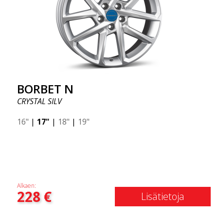
BORBET N
CRYSTAL SILV
16"
|
17"
|
18"
|
19"
Alkaen:
228
€
Lisätietoja