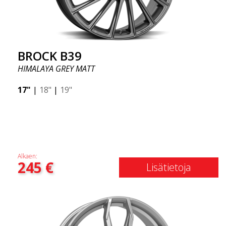
BROCK B39
HIMALAYA GREY MATT
17"
|
18"
|
19"
Alkaen:
245
€
Lisätietoja