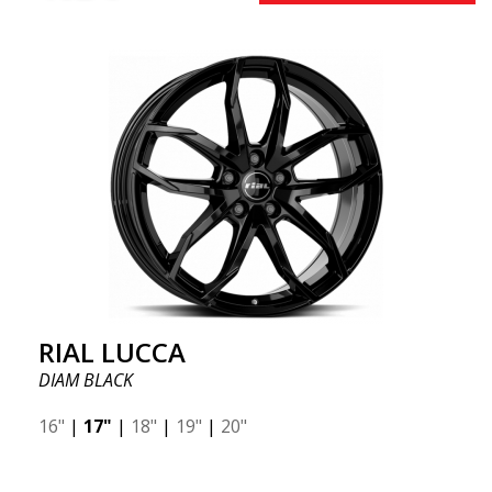
RIAL LUCCA
DIAM BLACK
16"
|
17"
|
18"
|
19"
|
20"