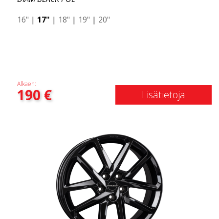
16"
|
17"
|
18"
|
19"
|
20"
Alkaen:
190
€
Lisätietoja