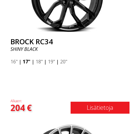
BROCK RC34
SHINY BLACK
16"
|
17"
|
18"
|
19"
|
20"
Alkaen:
204
€
Lisätietoja