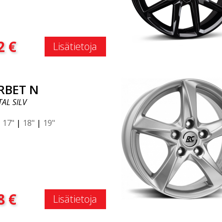
:
2
€
Lisätietoja
RBET N
AL SILV
|
17"
|
18"
|
19"
:
8
€
Lisätietoja