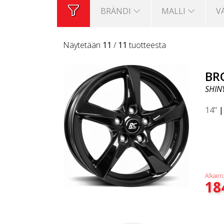
BRÄNDI
MALLI
V
Näytetään
11
/
11
tuotteesta
BR
SHIN
14"
Alkaen
18