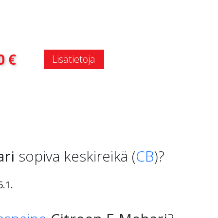
:
0
€
Lisätietoja
ri
sopiva keskireikä (
CB
)?
.1.