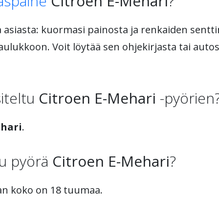
aspaine
Citroen E-Mehari
?
asiasta: kuormasi painosta ja renkaiden senttim
lukkoon. Voit löytää sen ohjekirjasta tai autost
iteltu
Citroen E-Mehari
-pyörien
ehari
.
tu pyörä
Citroen E-Mehari
?
n koko on 18 tuumaa.