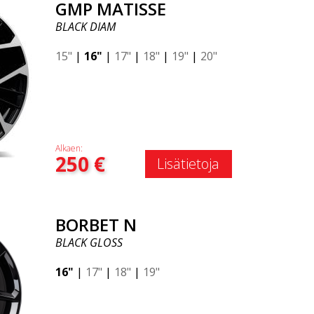
GMP MATISSE
BLACK DIAM
15"
|
16"
|
17"
|
18"
|
19"
|
20"
Alkaen:
250
€
Lisätietoja
BORBET N
BLACK GLOSS
16"
|
17"
|
18"
|
19"