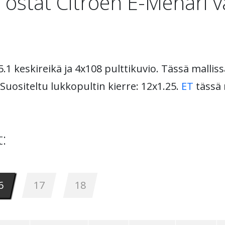
 ostat Citroen E-Mehari 
.1 keskireikä ja 4x108 pulttikuvio. Tässä malliss
 Suositeltu lukkopultin kierre: 12x1.25.
ET
tässä 
:
6
17
18