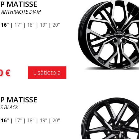
P MATISSE
 ANTHRACITE DIAM
|
16"
|
17"
|
18"
|
19"
|
20"
:
0
€
Lisätietoja
P MATISSE
S BLACK
|
16"
|
17"
|
18"
|
19"
|
20"