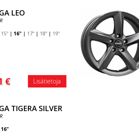
GA LEO
R
|
15"
|
16"
|
17"
|
18"
|
19"
:
1
€
Lisätietoja
GA TIGERA SILVER
R
|
16"