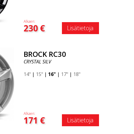
Alkaen:
230
€
Lisätietoja
BROCK RC30
CRYSTAL SILV
14"
|
15"
|
16"
|
17"
|
18"
Alkaen:
171
€
Lisätietoja