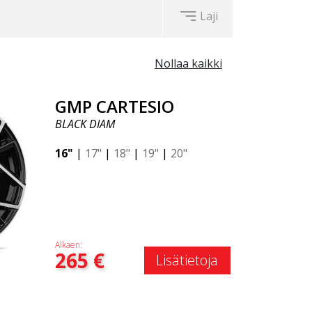
Laji
Nollaa kaikki
GMP CARTESIO
BLACK DIAM
16"
|
17"
|
18"
|
19"
|
20"
Alkaen:
265
€
Lisätietoja