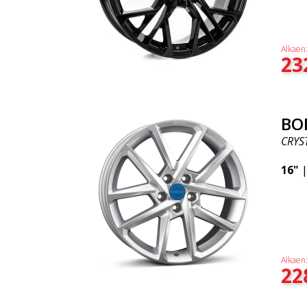
Alkaen
23
BO
CRYST
16"
Alkaen
22