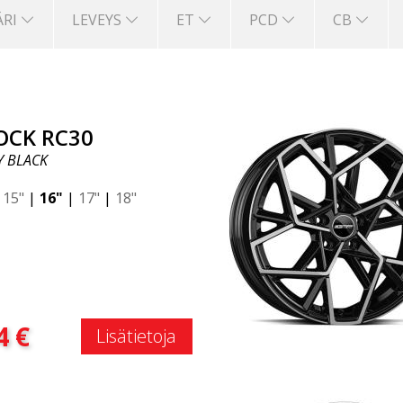
ÄRI
LEVEYS
ET
PCD
CB
OCK RC30
Y BLACK
|
15"
|
16"
|
17"
|
18"
:
4
€
Lisätietoja