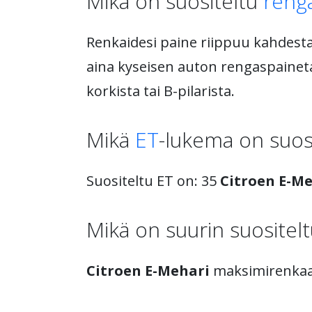
Mikä on suositeltu
reng
Renkaidesi paine riippuu kahdesta 
aina kyseisen auton rengaspainetau
korkista tai B-pilarista.
Mikä
ET
-lukema on suos
Suositeltu ET on: 35
Citroen E-M
Mikä on suurin suositel
Citroen E-Mehari
maksimirenkaa