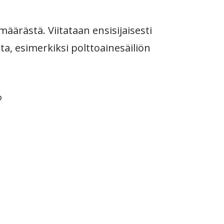
äärästä. Viitataan ensisijaisesti
a, esimerkiksi polttoainesäiliön
?