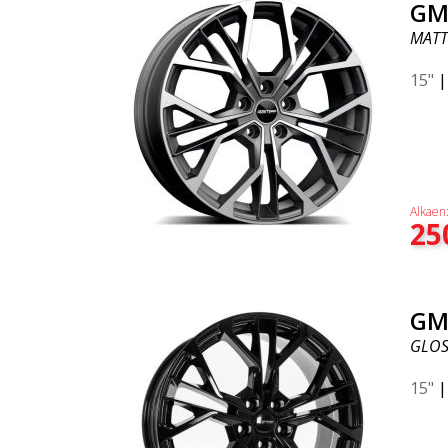
GM
MATT
15"
Alkaen
25
GM
GLOS
15"