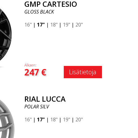
GMP CARTESIO
GLOSS BLACK
16"
|
17"
|
18"
|
19"
|
20"
Alkaen:
247
€
Lisätietoja
RIAL LUCCA
POLAR SILV
16"
|
17"
|
18"
|
19"
|
20"