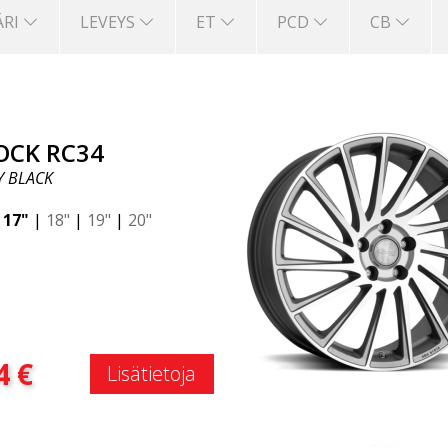
ÄRI
LEVEYS
ET
PCD
CB
OCK RC34
Y BLACK
|
17"
|
18"
|
19"
|
20"
:
4
€
Lisätietoja