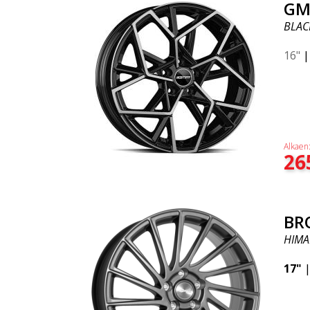
GM
BLAC
16"
Alkaen
26
BR
HIMA
17"