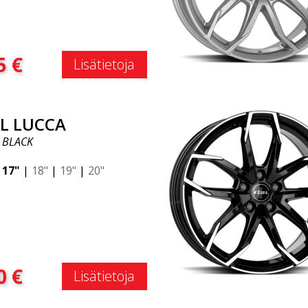
:
5
€
Lisätietoja
AL LUCCA
 BLACK
|
17"
|
18"
|
19"
|
20"
:
0
€
Lisätietoja