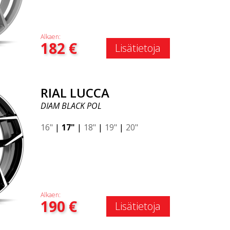
Alkaen:
182
€
Lisätietoja
RIAL LUCCA
DIAM BLACK POL
16"
|
17"
|
18"
|
19"
|
20"
Alkaen:
190
€
Lisätietoja