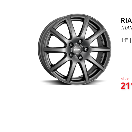
RI
TITA
14"
Alkaen
21