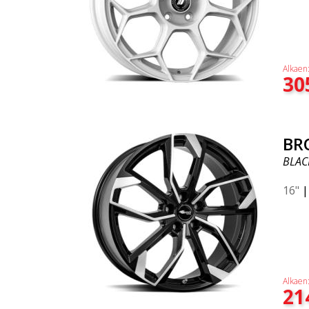
Alkaen
30
BR
BLAC
16"
Alkaen
21