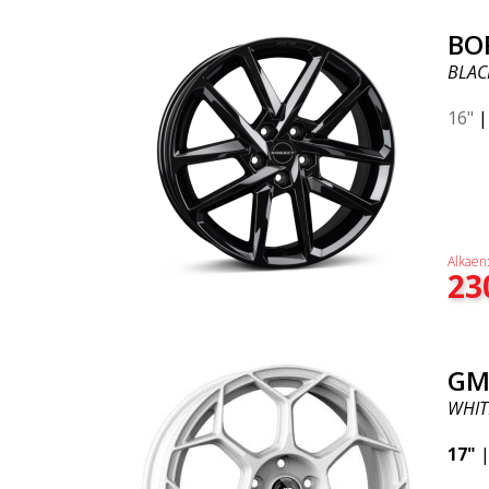
BO
BLAC
16"
Alkaen
23
GM
WHIT
17"