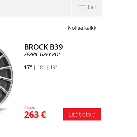
Laji
Nollaa kaikki
BROCK B39
FERRIC GREY POL
17"
|
18"
|
19"
Alkaen:
263
€
Lisätietoja