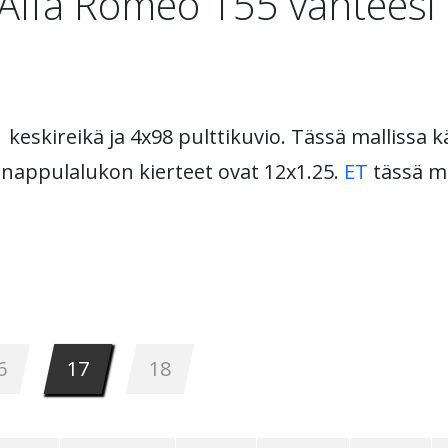
Alfa Romeo 155 vanteesi 
 keskireikä ja 4x98 pulttikuvio. Tässä mallissa
u nappulalukon kierteet ovat 12x1.25.
ET
tässä ma
6
17
18