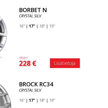
BORBET N
CRYSTAL SILV
16"
|
17"
|
18"
|
19"
Alkaen:
228
€
Lisätietoja
BROCK RC34
CRYSTAL SILV
16"
|
17"
|
18"
|
19"