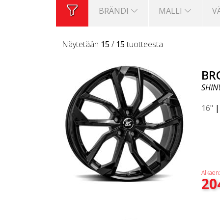
BRÄNDI
MALLI
V
Näytetään
15
/
15
tuotteesta
BR
SHIN
16"
Alkaen
20