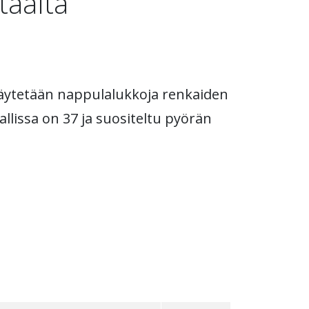
täältä
 käytetään nappulalukkoja renkaiden
llissa on 37 ja suositeltu pyörän