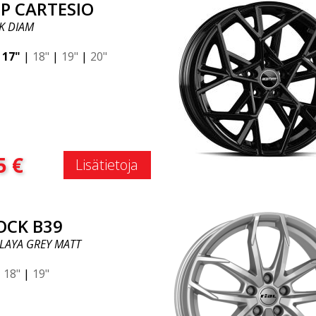
P CARTESIO
K DIAM
|
17"
|
18"
|
19"
|
20"
:
5
€
Lisätietoja
OCK B39
LAYA GREY MATT
|
18"
|
19"