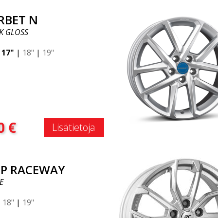
RBET N
K GLOSS
|
17"
|
18"
|
19"
:
0
€
Lisätietoja
P RACEWAY
E
|
18"
|
19"