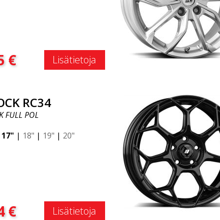
:
5
€
Lisätietoja
OCK RC34
K FULL POL
|
17"
|
18"
|
19"
|
20"
:
4
€
Lisätietoja