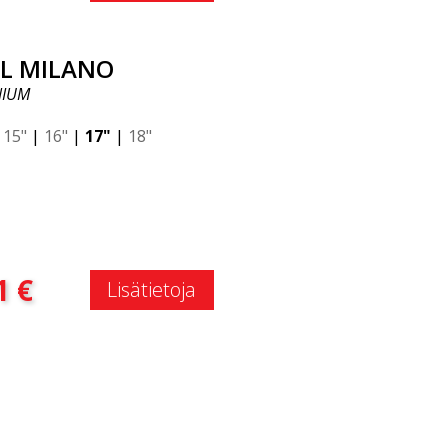
AL MILANO
NIUM
|
15"
|
16"
|
17"
|
18"
:
1
€
Lisätietoja