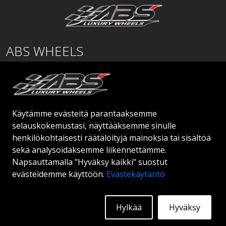
ABS WHEELS
Lentäjäntie
01530 Vantaa
SUOMI
Käytämme evästeitä parantaaksemme
order@abswheels.com
selauskokemustasi, näyttääksemme sinulle
henkilökohtaisesti räätälöityjä mainoksia tai sisältöä
sekä analysoidaksemme liikennettämme.
Napsauttamalla "Hyväksy kaikki" suostut
evästeidemme käyttöön.
Evästekäytäntö
Hae jälleenmyyjätiliä
Hylkää
Hyväksy