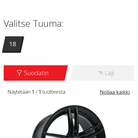
VLF01
-vanteita on saatavana 18 tuuman
painoisina. Se on saatavana värinä MATT
Valitse Tuuma:
BLACK.
18
Suodatin
Laji
Näytetään
1
/
1
tuotteesta
Nollaa kaikki