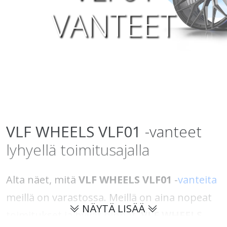
VANTEET
VLF WHEELS
VLF01
-vanteet
lyhyellä toimitusajalla
Alta näet, mitä
VLF WHEELS VLF01
-
vanteita
meillä on varastossa. Meillä on aina nopeat
NÄYTÄ LISÄÄ
toimitukset ja hyvät hinnat.
VLF WHEELS