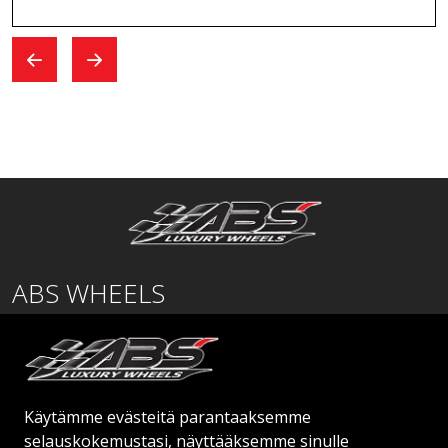
ABS WHEELS
Lentäjäntie
01530 Vantaa
SUOMI
Käytämme evästeitä parantaaksemme
order@abswheels.com
selauskokemustasi, näyttääksemme sinulle