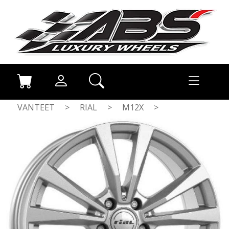
VANTEET
>
RIAL
>
M12X
>
POLAR SILV