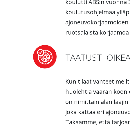
koulutti ABS:n vuonna 
koulutusohjelmaa ylläp
ajoneuvokorjaamoiden lii
ruotsalaista korjaamoa
TAATUSTI OIKE
Kun tilaat vanteet meilt
huolehtia väärän koon 
on nimittäin alan laaji
joka kattaa eri ajoneuv
Takaamme, että tarjo