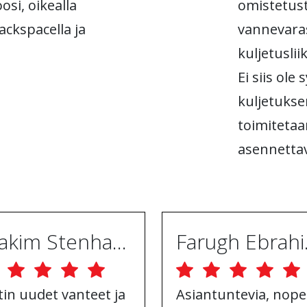
osi, oikealla
omistetust
 backspacella ja
vannevara
kuljetusli
Ei siis ole
kuljetukse
toimitetaa
asennettav
Joakim Stenhammar
Far
tin uudet vanteet ja
Asiantuntevia, nope