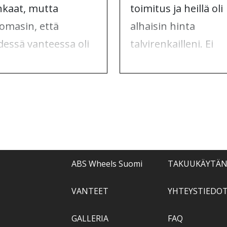
nkaat, mutta
toimitus ja heillä oli
omasin, että
alhaisin hinta
dessä vanteessa oli
talvirenkailleni. Ei
alivaurio. Otin
mitään valittamista,
teyttä ABS
vain suosituksia.
elsiin, ja he
tivat asian.
ABS Wheels Suomi
TAKUUKÄYTÄ
VANTEET
YHTEYSTIEDO
GALLERIA
FAQ