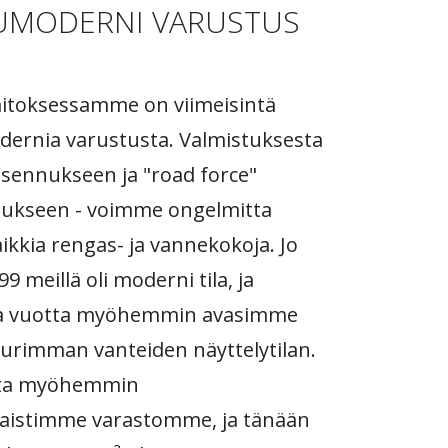
UMODERNI VARUSTUS
aitoksessamme on viimeisintä
ernia varustusta. Valmistuksesta
sennukseen ja "road force"
tukseen - voimme ongelmitta
aikkia rengas- ja vannekokoja. Jo
 meillä oli moderni tila, ja
 vuotta myöhemmin avasimme
urimman vanteiden näyttelytilan.
tta myöhemmin
taistimme varastomme, ja tänään