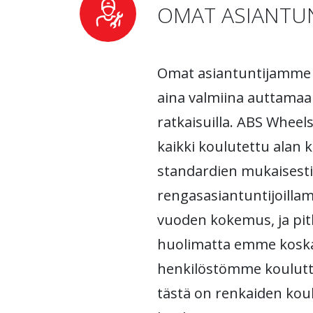
OMAT ASIANTUN
Omat asiantuntijamme 
aina valmiina auttamaan 
ratkaisuilla. ABS Wheels
kaikki koulutettu alan
standardien mukaisesti.
rengasasiantuntijoilla
vuoden kokemus, ja pi
huolimatta emme kosk
henkilöstömme koulutt
tästä on renkaiden kou