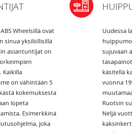
TIJAT
HUIPP
ABS Wheelsillä ovat
Uudessa l
sinua yksilöllisillä
huippumod
in asiantuntijat on
sujuvaan a
 korkeimpien
tasapaino
 Kaikilla
käsitellä k
mme on vähintään 5
vuonna 1999
tkästä kokemuksesta
muutamaa
aan lopeta
Ruotsin su
amista. Esimerkkinä
Neljä vuo
lutusohjelma, joka
kaksinker