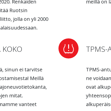
2020. Renkaiden
meillä on l
itää Ruotsin
tto, jolla on yli 2000
 alaisuudessaan.
A KOKO
TPMS-
ä, sinun ei tarvitse
TPMS-anturi
ostamisesta! Meillä
ne voidaan
n ajoneuvotietokanta,
ovat alkup
ojen mitat.
yhteensopi
amamme vanteet
alkuperäis