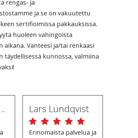
a rengas- ja
stostamme ja se on vakuutettu
ikkeen sertifioimissa pakkauksissa.
 syytä huoleen vahingoista
n aikana. Vanteesi ja/tai renkaasi
n täydellisessä kunnossa, valmiina
aksi!
ugh Ebrahimpur
Lars Lundqvist
a
Erinomaista palvelua ja
Hyvä v