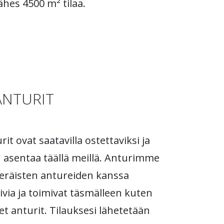
ähes 4500 m² tilaa.
ANTURIT
t ovat saatavilla ostettaviksi ja
 asentaa täällä meillä. Anturimme
eräisten antureiden kanssa
via ja toimivat täsmälleen kuten
et anturit. Tilauksesi lähetetään