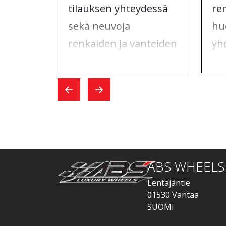
tilauksen yhteydessä
re
sekä neuvoja
hu
renkaiden ja vanteiden
yh
tilaamiseen.
ma
Vaihtopäivänä kaikki
yh
sujui nopeasti.
Whe
hoi
ABS WHEELS
Lentäjäntie
01530 Vantaa
SUOMI