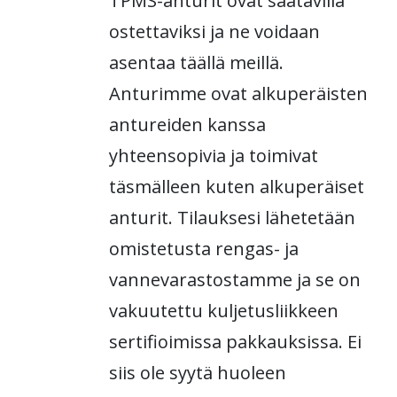
TPMS-anturit ovat saatavilla
ostettaviksi ja ne voidaan
asentaa täällä meillä.
Anturimme ovat alkuperäisten
antureiden kanssa
yhteensopivia ja toimivat
täsmälleen kuten alkuperäiset
anturit. Tilauksesi lähetetään
omistetusta rengas- ja
vannevarastostamme ja se on
vakuutettu kuljetusliikkeen
sertifioimissa pakkauksissa. Ei
siis ole syytä huoleen