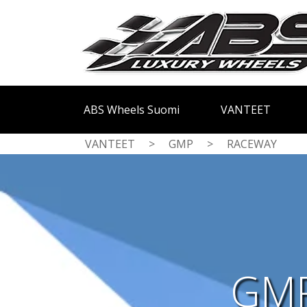
ABS Wheels Suomi
VANTEET
VANTEET
>
GMP
>
RACEWAY
GMP