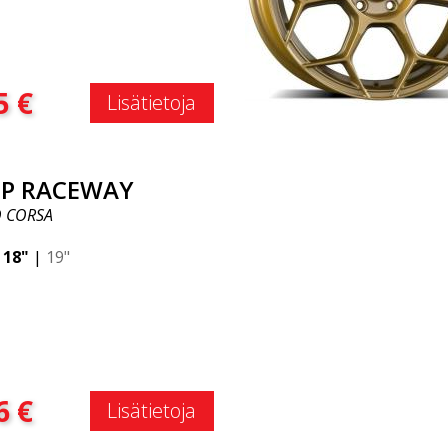
:
5
€
Lisätietoja
P RACEWAY
 CORSA
|
18"
|
19"
:
6
€
Lisätietoja