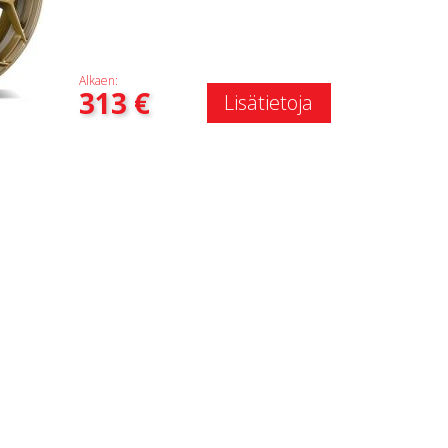
Alkaen:
313
€
Lisätietoja