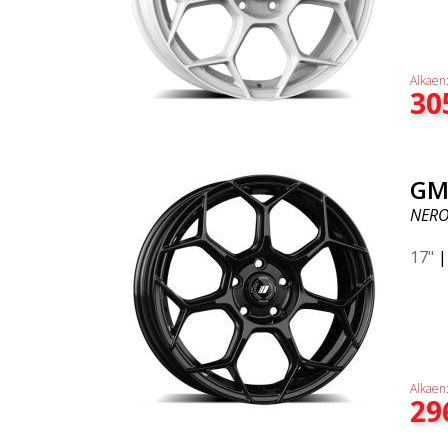
Alkaen
30
GM
NERO
17"
Alkaen
29