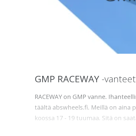
GMP
RACEWAY
-vanteet
RACEWAY on GMP vanne. Ihanteellinen
täältä abswheels.fi. Meillä on aina p
koossa 17 - 19 tuumaa. Sitä on sa