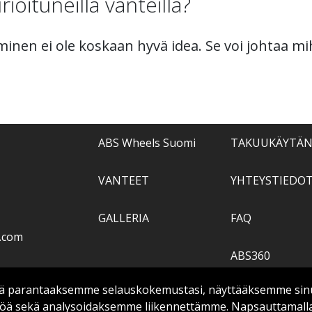
ioituneilla vanteilla?
jaminen ei ole koskaan hyvä idea. Se voi johtaa 
ABS Wheels Suomi
TAKUUKÄYTÄ
VANTEET
YHTEYSTIEDO
GALLERIA
FAQ
.com
ABS360
 parantaaksemme selauskokemustasi, näyttääksemme sinulle
TIETOPANKKI
ltöä sekä analysoidaksemme liikennettämme. Napsauttamall