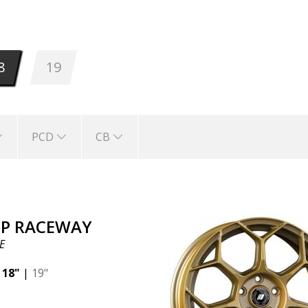
8
19
PCD
CB
P RACEWAY
E
|
18"
|
19"