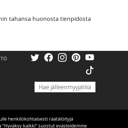
mihin tahansa huonosta tienpidosta
NTÖ
T
Hae jälleenmyyjätiliä
 henkilökohtaisesti räätälöityjä
a "Hyväksy kaikki" suostut evästeidemme