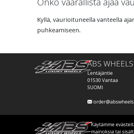
Onko vaarallista ajaa vaur
Kyllä, vaurioituneella vanteella a
puhkeamiseen.
ABS WHEELS
Lentäjäntie
01530 Vantaa
SUOMI
order@abswheels
Käytämme evästeitä
mainoksia tai sisä