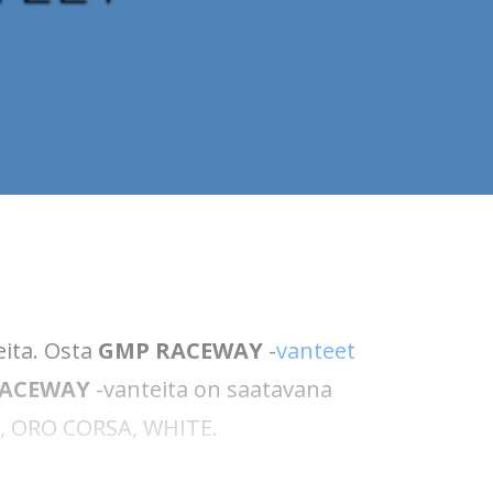
eita. Osta
GMP RACEWAY
-
vanteet
RACEWAY
-vanteita on saatavana
A, ORO CORSA, WHITE.