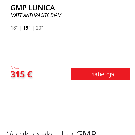
GMP LUNICA
MATT ANTHRACITE DIAM
18"
|
19"
|
20"
Alkaen:
315
€
Lisätietoja
Voinko sekoittaa
GMP