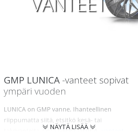
VANTEET
GMP
LUNICA
-vanteet sopivat
ympäri vuoden
LUNICA on GMP vanne. Ihanteellinen
riippumatta siitä, etsitkö kesä- tai
NÄYTÄ LISÄÄ
talvivanteita. Osta
GMP LUNICA
-
vanteet