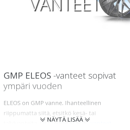
VANTEET
GMP
ELEOS
-vanteet sopivat
ympäri vuoden
ELEOS on GMP vanne. Ihanteellinen
riippumatta siitä, etsitkö kesä- tai
NÄYTÄ LISÄÄ
talvivanteita. Osta
GMP ELEOS
-
vanteet