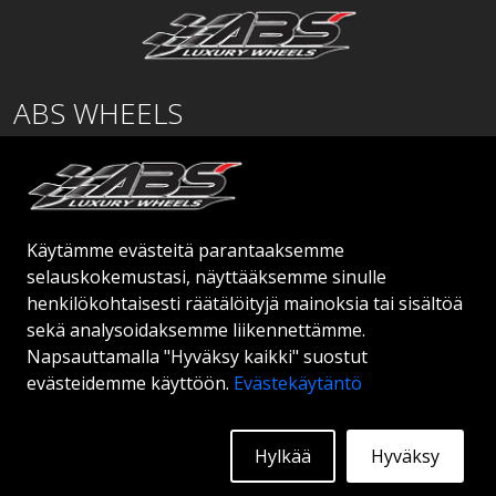
ABS WHEELS
Lentäjäntie
01530 Vantaa
SUOMI
Käytämme evästeitä parantaaksemme
order@abswheels.com
selauskokemustasi, näyttääksemme sinulle
henkilökohtaisesti räätälöityjä mainoksia tai sisältöä
sekä analysoidaksemme liikennettämme.
Napsauttamalla "Hyväksy kaikki" suostut
evästeidemme käyttöön.
Evästekäytäntö
Hae jälleenmyyjätiliä
Hylkää
Hyväksy