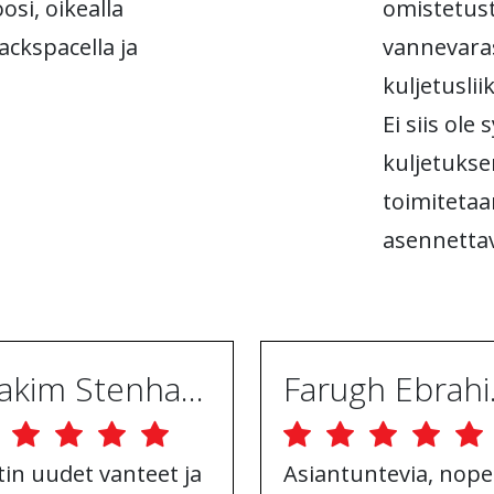
osi, oikealla
omistetust
 backspacella ja
vannevara
kuljetusli
Ei siis ole
kuljetukse
toimitetaa
asennettav
Joakim Stenhammar
Far
tin uudet vanteet ja
Asiantuntevia, nope