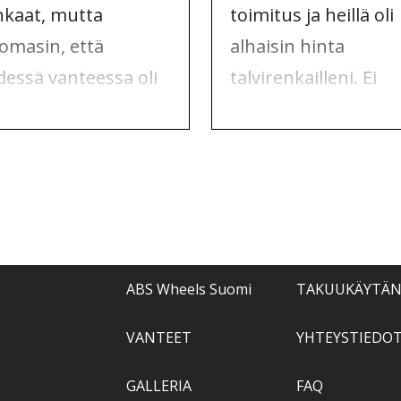
nkaat, mutta
toimitus ja heillä oli
omasin, että
alhaisin hinta
dessä vanteessa oli
talvirenkailleni. Ei
alivaurio. Otin
mitään valittamista,
teyttä ABS
vain suosituksia.
elsiin, ja he
tivat asian.
ABS Wheels Suomi
TAKUUKÄYTÄ
VANTEET
YHTEYSTIEDO
GALLERIA
FAQ