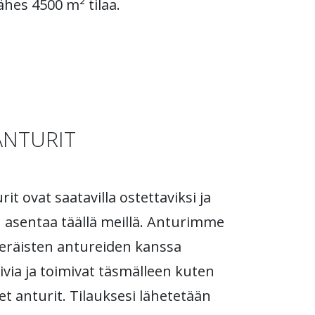
ähes 4500 m² tilaa.
ANTURIT
t ovat saatavilla ostettaviksi ja
 asentaa täällä meillä. Anturimme
eräisten antureiden kanssa
via ja toimivat täsmälleen kuten
et anturit. Tilauksesi lähetetään