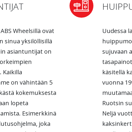
TIJAT
HUIPP
ABS Wheelsillä ovat
Uudessa l
sinua yksilöllisillä
huippumod
in asiantuntijat on
sujuvaan a
 korkeimpien
tasapaino
 Kaikilla
käsitellä k
mme on vähintään 5
vuonna 1999
tkästä kokemuksesta
muutamaa
aan lopeta
Ruotsin su
amista. Esimerkkinä
Neljä vuo
lutusohjelma, joka
kaksinker