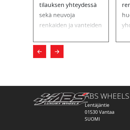
tilauksen yhteydessä
re
sekä neuvoja
hu
renkaiden ja vanteiden
yh
tilaamiseen.
ma
Vaihtopäivänä kaikki
yh
sujui nopeasti.
Whe
hoi
ABS WHEELS
Lentäjäntie
01530 Vantaa
SUOMI