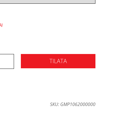
A!
TILATA
SKU:
GMP1062000000