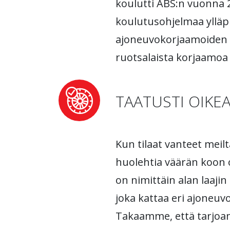
koulutti ABS:n vuonna 
koulutusohjelmaa ylläp
ajoneuvokorjaamoiden lii
ruotsalaista korjaamoa
TAATUSTI OIKE
Kun tilaat vanteet meilt
huolehtia väärän koon 
on nimittäin alan laaji
joka kattaa eri ajoneuv
Takaamme, että tarjo