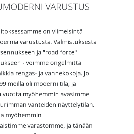
UMODERNI VARUSTUS
aitoksessamme on viimeisintä
ernia varustusta. Valmistuksesta
sennukseen ja "road force"
tukseen - voimme ongelmitta
aikkia rengas- ja vannekokoja. Jo
 meillä oli moderni tila, ja
 vuotta myöhemmin avasimme
urimman vanteiden näyttelytilan.
tta myöhemmin
taistimme varastomme, ja tänään