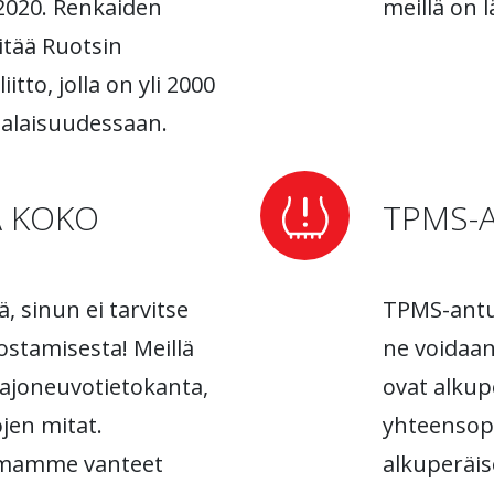
2020. Renkaiden
meillä on l
itää Ruotsin
tto, jolla on yli 2000
 alaisuudessaan.
A KOKO
TPMS-
ä, sinun ei tarvitse
TPMS-anturi
ostamisesta! Meillä
ne voidaan
n ajoneuvotietokanta,
ovat alkup
ojen mitat.
yhteensopi
amamme vanteet
alkuperäis