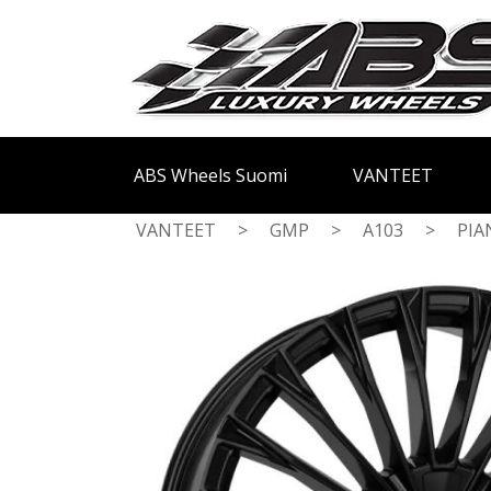
ABS Wheels Suomi
VANTEET
VANTEET
>
GMP
>
A103
>
PIA