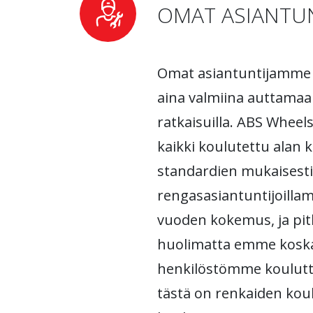
OMAT ASIANTUN
Omat asiantuntijamme 
aina valmiina auttamaan 
ratkaisuilla. ABS Wheels
kaikki koulutettu alan
standardien mukaisesti.
rengasasiantuntijoilla
vuoden kokemus, ja pi
huolimatta emme kosk
henkilöstömme koulutt
tästä on renkaiden kou