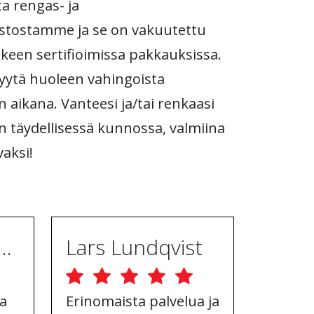
a rengas- ja
stostamme ja se on vakuutettu
ikkeen sertifioimissa pakkauksissa.
 syytä huoleen vahingoista
n aikana. Vanteesi ja/tai renkaasi
n täydellisessä kunnossa, valmiina
aksi!
ugh Ebrahimpur
Lars Lundqvist
a
Erinomaista palvelua ja
Hyvä v