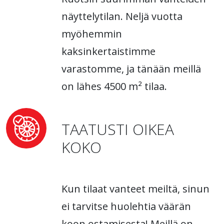
näyttelytilan. Neljä vuotta
myöhemmin
kaksinkertaistimme
varastomme, ja tänään meillä
on lähes 4500 m² tilaa.
TAATUSTI OIKEA
KOKO
Kun tilaat vanteet meiltä, sinun
ei tarvitse huolehtia väärän
koon ostamisesta! Meillä on