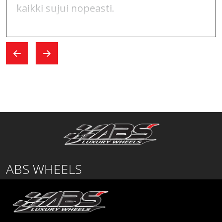
kaikki sujui nopeasti.
ABS WHEELS
Lentäjäntie
01530 Vantaa
SUOMI