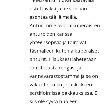
TPMS-anturit ovat saatavilla
ostettaviksi ja ne voidaan
asentaa täällä meillä.
Anturimme ovat alkuperäisten
antureiden kanssa
yhteensopivia ja toimivat
täsmälleen kuten alkuperäiset
anturit. Tilauksesi lähetetään
omistetusta rengas- ja
vannevarastostamme ja se on
vakuutettu kuljetusliikkeen
sertifioimissa pakkauksissa. Ei
siis ole syytä huoleen