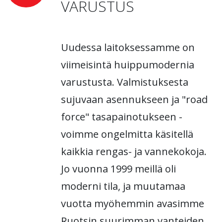
VARUSTUS
Uudessa laitoksessamme on
viimeisintä huippumodernia
varustusta. Valmistuksesta
sujuvaan asennukseen ja "road
force" tasapainotukseen -
voimme ongelmitta käsitellä
kaikkia rengas- ja vannekokoja.
Jo vuonna 1999 meillä oli
moderni tila, ja muutamaa
vuotta myöhemmin avasimme
Ruotsin suurimman vanteiden