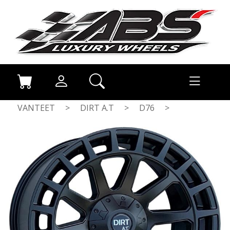
VANTEET
>
DIRT A.T
>
D76
>
FLATBLACK