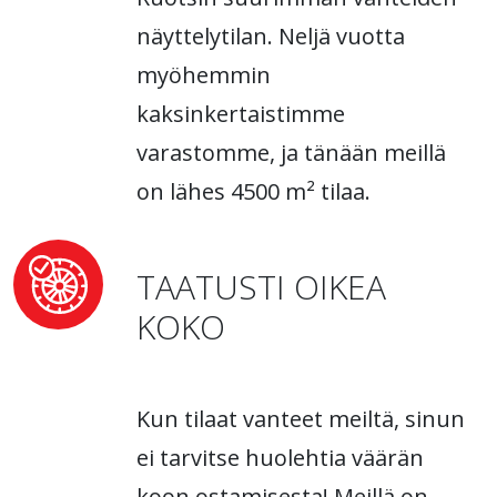
näyttelytilan. Neljä vuotta
myöhemmin
kaksinkertaistimme
varastomme, ja tänään meillä
on lähes 4500 m² tilaa.
TAATUSTI OIKEA
KOKO
Kun tilaat vanteet meiltä, sinun
ei tarvitse huolehtia väärän
koon ostamisesta! Meillä on