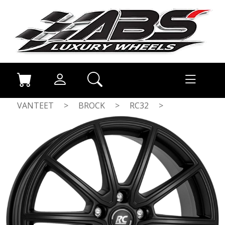
VANTEET
>
BROCK
>
RC32
>
MATT BLACK