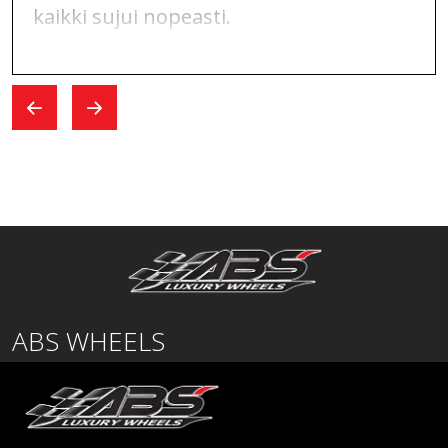
kaikki sujui nopeasti.
ABS WHEELS
Lentäjäntie
01530 Vantaa
SUOMI