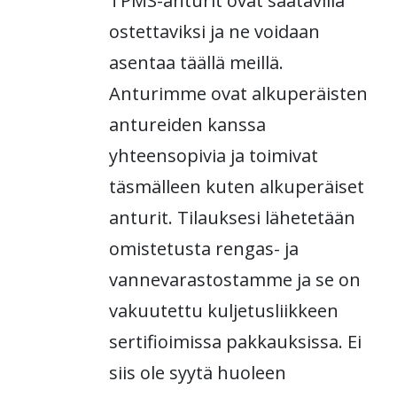
TPMS-anturit ovat saatavilla
ostettaviksi ja ne voidaan
asentaa täällä meillä.
Anturimme ovat alkuperäisten
antureiden kanssa
yhteensopivia ja toimivat
täsmälleen kuten alkuperäiset
anturit. Tilauksesi lähetetään
omistetusta rengas- ja
vannevarastostamme ja se on
vakuutettu kuljetusliikkeen
sertifioimissa pakkauksissa. Ei
siis ole syytä huoleen