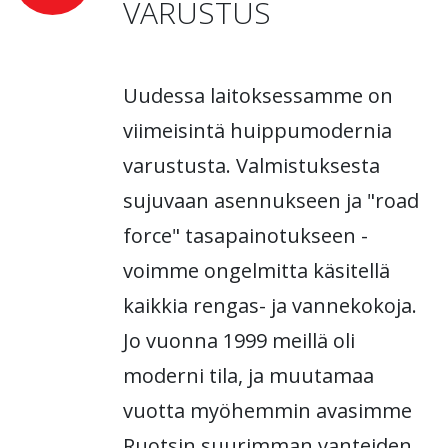
VARUSTUS
Uudessa laitoksessamme on
viimeisintä huippumodernia
varustusta. Valmistuksesta
sujuvaan asennukseen ja "road
force" tasapainotukseen -
voimme ongelmitta käsitellä
kaikkia rengas- ja vannekokoja.
Jo vuonna 1999 meillä oli
moderni tila, ja muutamaa
vuotta myöhemmin avasimme
Ruotsin suurimman vanteiden