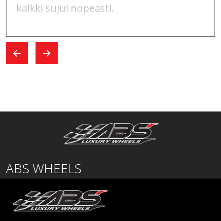
kaikki sujui nopeasti.
ABS WHEELS
Lentäjäntie
01530 Vantaa
SUOMI