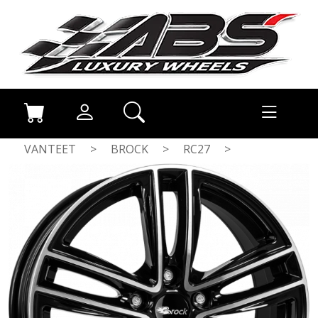
VANTEET
>
BROCK
>
RC27
>
BLACK FULL POL