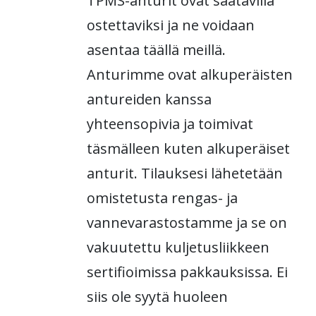
TPMS-anturit ovat saatavilla
ostettaviksi ja ne voidaan
asentaa täällä meillä.
Anturimme ovat alkuperäisten
antureiden kanssa
yhteensopivia ja toimivat
täsmälleen kuten alkuperäiset
anturit. Tilauksesi lähetetään
omistetusta rengas- ja
vannevarastostamme ja se on
vakuutettu kuljetusliikkeen
sertifioimissa pakkauksissa. Ei
siis ole syytä huoleen