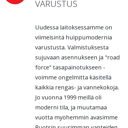
VARUSTUS
Uudessa laitoksessamme on
viimeisintä huippumodernia
varustusta. Valmistuksesta
sujuvaan asennukseen ja "road
force" tasapainotukseen -
voimme ongelmitta käsitellä
kaikkia rengas- ja vannekokoja.
Jo vuonna 1999 meillä oli
moderni tila, ja muutamaa
vuotta myöhemmin avasimme
Ruotsin suurimman vanteiden