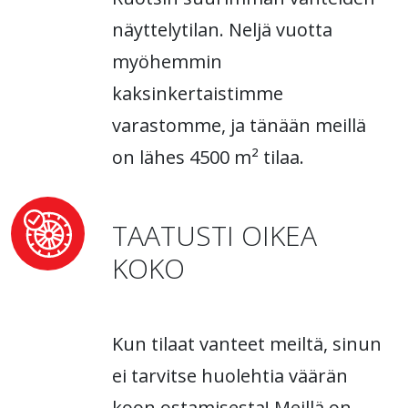
näyttelytilan. Neljä vuotta
myöhemmin
kaksinkertaistimme
varastomme, ja tänään meillä
on lähes 4500 m² tilaa.
TAATUSTI OIKEA
KOKO
Kun tilaat vanteet meiltä, sinun
ei tarvitse huolehtia väärän
koon ostamisesta! Meillä on