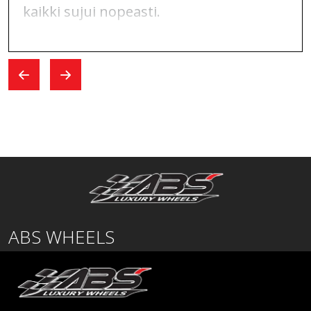
kaikki sujui nopeasti.
ABS WHEELS
Lentäjäntie
01530 Vantaa
SUOMI