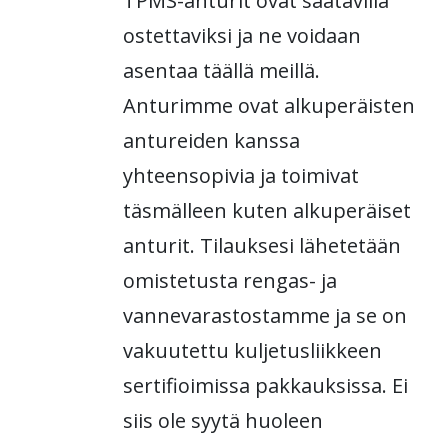
TPMS-anturit ovat saatavilla
ostettaviksi ja ne voidaan
asentaa täällä meillä.
Anturimme ovat alkuperäisten
antureiden kanssa
yhteensopivia ja toimivat
täsmälleen kuten alkuperäiset
anturit. Tilauksesi lähetetään
omistetusta rengas- ja
vannevarastostamme ja se on
vakuutettu kuljetusliikkeen
sertifioimissa pakkauksissa. Ei
siis ole syytä huoleen