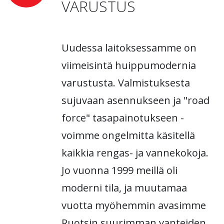
VARUSTUS
Uudessa laitoksessamme on
viimeisintä huippumodernia
varustusta. Valmistuksesta
sujuvaan asennukseen ja "road
force" tasapainotukseen -
voimme ongelmitta käsitellä
kaikkia rengas- ja vannekokoja.
Jo vuonna 1999 meillä oli
moderni tila, ja muutamaa
vuotta myöhemmin avasimme
Ruotsin suurimman vanteiden