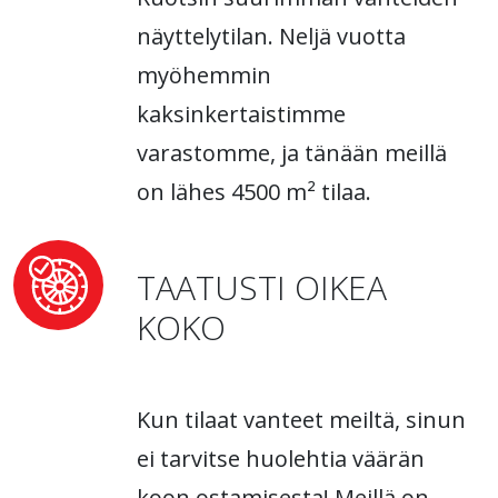
näyttelytilan. Neljä vuotta
myöhemmin
kaksinkertaistimme
varastomme, ja tänään meillä
on lähes 4500 m² tilaa.
TAATUSTI OIKEA
KOKO
Kun tilaat vanteet meiltä, sinun
ei tarvitse huolehtia väärän
koon ostamisesta! Meillä on