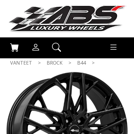
VANTEET
>
BROCK
>
B44
>
SATIN BLACK MATT