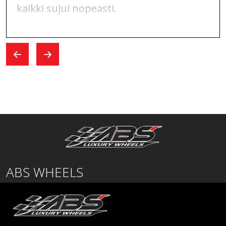
kaikki sujui nopeasti.
ABS WHEELS
Lentäjäntie
01530 Vantaa
SUOMI