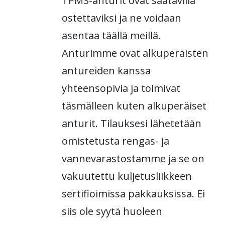
TPMS-anturit ovat saatavilla
ostettaviksi ja ne voidaan
asentaa täällä meillä.
Anturimme ovat alkuperäisten
antureiden kanssa
yhteensopivia ja toimivat
täsmälleen kuten alkuperäiset
anturit. Tilauksesi lähetetään
omistetusta rengas- ja
vannevarastostamme ja se on
vakuutettu kuljetusliikkeen
sertifioimissa pakkauksissa. Ei
siis ole syytä huoleen