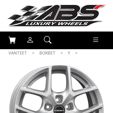
VANTEET
>
BORBET
>
Y
>
CHRYSTAL SILV