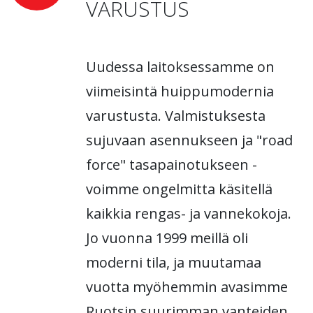
VARUSTUS
Uudessa laitoksessamme on
viimeisintä huippumodernia
varustusta. Valmistuksesta
sujuvaan asennukseen ja "road
force" tasapainotukseen -
voimme ongelmitta käsitellä
kaikkia rengas- ja vannekokoja.
Jo vuonna 1999 meillä oli
moderni tila, ja muutamaa
vuotta myöhemmin avasimme
Ruotsin suurimman vanteiden