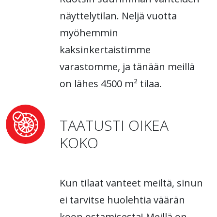
näyttelytilan. Neljä vuotta
myöhemmin
kaksinkertaistimme
varastomme, ja tänään meillä
on lähes 4500 m² tilaa.
TAATUSTI OIKEA
KOKO
Kun tilaat vanteet meiltä, sinun
ei tarvitse huolehtia väärän
koon ostamisesta! Meillä on