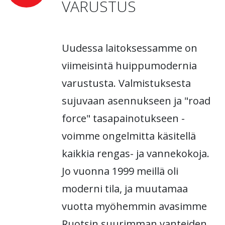
VARUSTUS
Uudessa laitoksessamme on
viimeisintä huippumodernia
varustusta. Valmistuksesta
sujuvaan asennukseen ja "road
force" tasapainotukseen -
voimme ongelmitta käsitellä
kaikkia rengas- ja vannekokoja.
Jo vuonna 1999 meillä oli
moderni tila, ja muutamaa
vuotta myöhemmin avasimme
Ruotsin suurimman vanteiden