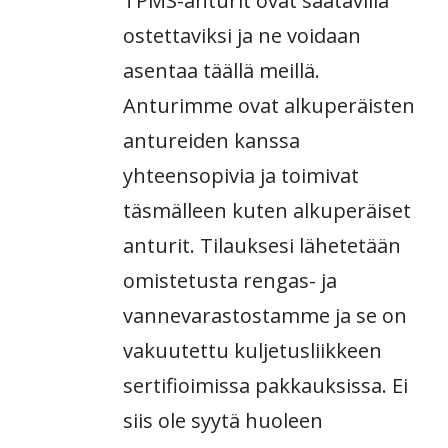
TPMS-anturit ovat saatavilla
ostettaviksi ja ne voidaan
asentaa täällä meillä.
Anturimme ovat alkuperäisten
antureiden kanssa
yhteensopivia ja toimivat
täsmälleen kuten alkuperäiset
anturit. Tilauksesi lähetetään
omistetusta rengas- ja
vannevarastostamme ja se on
vakuutettu kuljetusliikkeen
sertifioimissa pakkauksissa. Ei
siis ole syytä huoleen