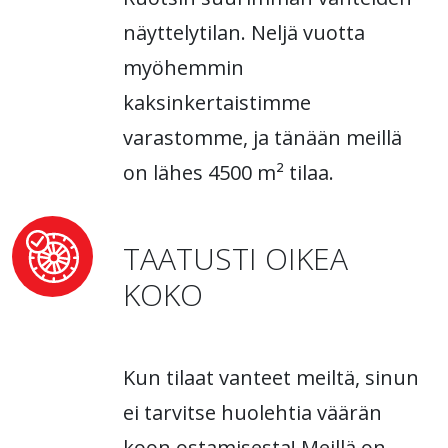
näyttelytilan. Neljä vuotta
myöhemmin
kaksinkertaistimme
varastomme, ja tänään meillä
on lähes 4500 m² tilaa.
TAATUSTI OIKEA
KOKO
Kun tilaat vanteet meiltä, sinun
ei tarvitse huolehtia väärän
koon ostamisesta! Meillä on