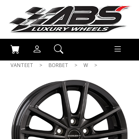
VANTEET
>
BORBET
>
W
>
MIST ANTRACITE GLOSS