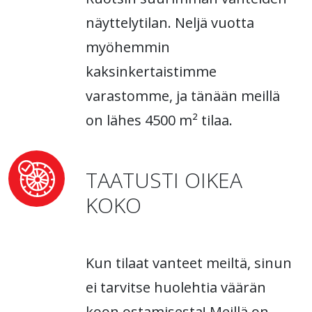
näyttelytilan. Neljä vuotta
myöhemmin
kaksinkertaistimme
varastomme, ja tänään meillä
on lähes 4500 m² tilaa.
TAATUSTI OIKEA
KOKO
Kun tilaat vanteet meiltä, sinun
ei tarvitse huolehtia väärän
koon ostamisesta! Meillä on