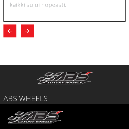
kaikki sujui nopeasti.
ABS WHEELS
Lentäjäntie
01530 Vantaa
SUOMI