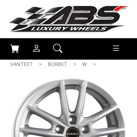
VANTEET
>
BORBET
>
W
>
CRYSTAL SILV