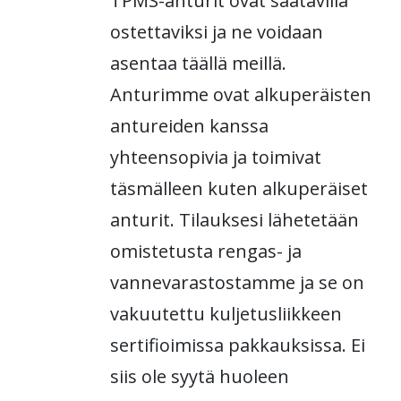
TPMS-anturit ovat saatavilla
ostettaviksi ja ne voidaan
asentaa täällä meillä.
Anturimme ovat alkuperäisten
antureiden kanssa
yhteensopivia ja toimivat
täsmälleen kuten alkuperäiset
anturit. Tilauksesi lähetetään
omistetusta rengas- ja
vannevarastostamme ja se on
vakuutettu kuljetusliikkeen
sertifioimissa pakkauksissa. Ei
siis ole syytä huoleen