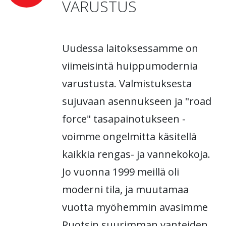
VARUSTUS
Uudessa laitoksessamme on
viimeisintä huippumodernia
varustusta. Valmistuksesta
sujuvaan asennukseen ja "road
force" tasapainotukseen -
voimme ongelmitta käsitellä
kaikkia rengas- ja vannekokoja.
Jo vuonna 1999 meillä oli
moderni tila, ja muutamaa
vuotta myöhemmin avasimme
Ruotsin suurimman vanteiden