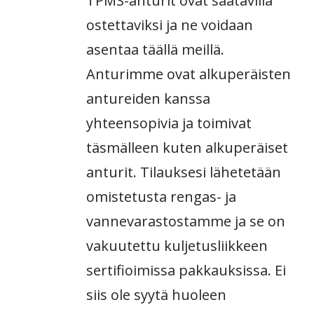
TPMS-anturit ovat saatavilla
ostettaviksi ja ne voidaan
asentaa täällä meillä.
Anturimme ovat alkuperäisten
antureiden kanssa
yhteensopivia ja toimivat
täsmälleen kuten alkuperäiset
anturit. Tilauksesi lähetetään
omistetusta rengas- ja
vannevarastostamme ja se on
vakuutettu kuljetusliikkeen
sertifioimissa pakkauksissa. Ei
siis ole syytä huoleen