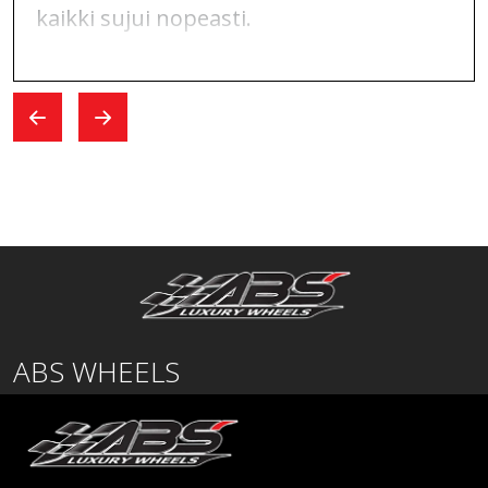
kaikki sujui nopeasti.
ABS WHEELS
Lentäjäntie
01530 Vantaa
SUOMI