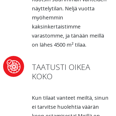
näyttelytilan. Neljä vuotta
myöhemmin
kaksinkertaistimme
varastomme, ja tänään meillä
on lähes 4500 m² tilaa.
TAATUSTI OIKEA
KOKO
Kun tilaat vanteet meiltä, sinun
ei tarvitse huolehtia väärän
koon ostamisesta! Meillä on