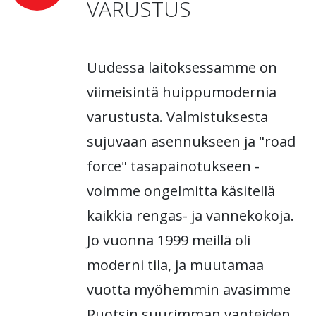
VARUSTUS
Uudessa laitoksessamme on
viimeisintä huippumodernia
varustusta. Valmistuksesta
sujuvaan asennukseen ja "road
force" tasapainotukseen -
voimme ongelmitta käsitellä
kaikkia rengas- ja vannekokoja.
Jo vuonna 1999 meillä oli
moderni tila, ja muutamaa
vuotta myöhemmin avasimme
Ruotsin suurimman vanteiden