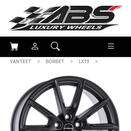
VANTEET
>
BORBET
>
LX19
>
BLACK MATT