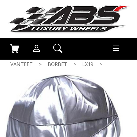
VANTEET
>
BORBET
>
LX19
>
BLACK GLOSS RIM RED