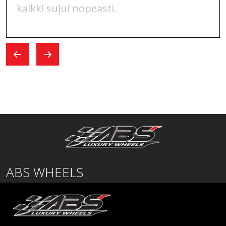
kaikki sujui nopeasti.
ABS WHEELS
Lentäjäntie
01530 Vantaa
SUOMI