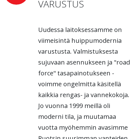
VARUSTUS
Uudessa laitoksessamme on
viimeisintä huippumodernia
varustusta. Valmistuksesta
sujuvaan asennukseen ja "road
force" tasapainotukseen -
voimme ongelmitta käsitellä
kaikkia rengas- ja vannekokoja.
Jo vuonna 1999 meillä oli
moderni tila, ja muutamaa
vuotta myöhemmin avasimme
Ruotsin suurimman vanteiden