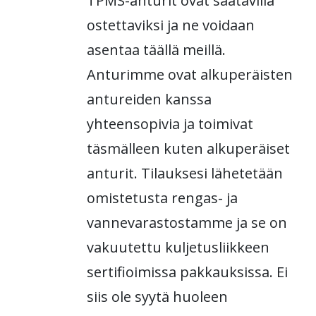
TPMS-anturit ovat saatavilla
ostettaviksi ja ne voidaan
asentaa täällä meillä.
Anturimme ovat alkuperäisten
antureiden kanssa
yhteensopivia ja toimivat
täsmälleen kuten alkuperäiset
anturit. Tilauksesi lähetetään
omistetusta rengas- ja
vannevarastostamme ja se on
vakuutettu kuljetusliikkeen
sertifioimissa pakkauksissa. Ei
siis ole syytä huoleen