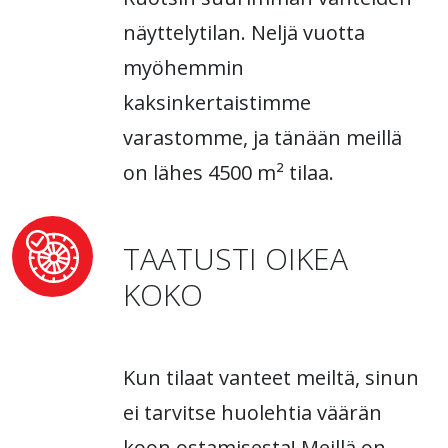
näyttelytilan. Neljä vuotta
myöhemmin
kaksinkertaistimme
varastomme, ja tänään meillä
on lähes 4500 m² tilaa.
TAATUSTI OIKEA
KOKO
Kun tilaat vanteet meiltä, sinun
ei tarvitse huolehtia väärän
koon ostamisesta! Meillä on