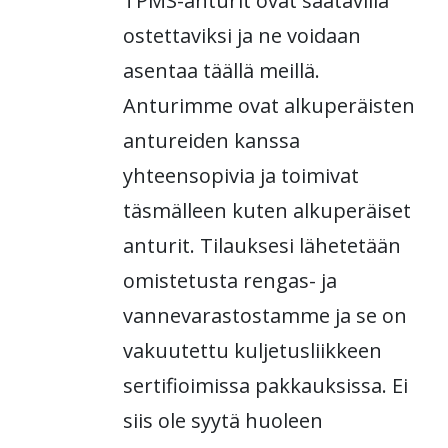
TPMS-anturit ovat saatavilla
ostettaviksi ja ne voidaan
asentaa täällä meillä.
Anturimme ovat alkuperäisten
antureiden kanssa
yhteensopivia ja toimivat
täsmälleen kuten alkuperäiset
anturit. Tilauksesi lähetetään
omistetusta rengas- ja
vannevarastostamme ja se on
vakuutettu kuljetusliikkeen
sertifioimissa pakkauksissa. Ei
siis ole syytä huoleen