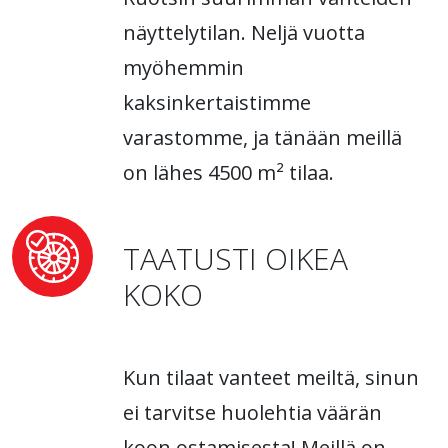
näyttelytilan. Neljä vuotta
myöhemmin
kaksinkertaistimme
varastomme, ja tänään meillä
on lähes 4500 m² tilaa.
TAATUSTI OIKEA
KOKO
Kun tilaat vanteet meiltä, sinun
ei tarvitse huolehtia väärän
koon ostamisesta! Meillä on