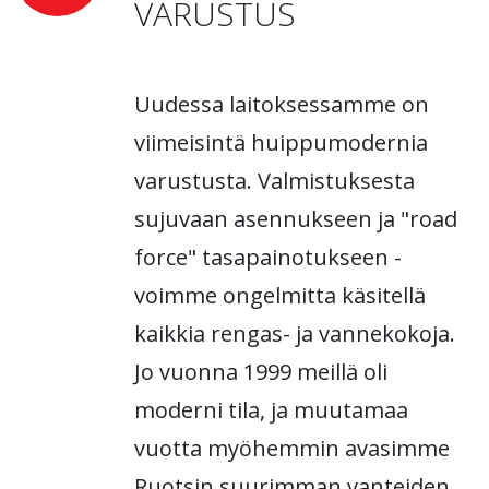
VARUSTUS
Uudessa laitoksessamme on
viimeisintä huippumodernia
varustusta. Valmistuksesta
sujuvaan asennukseen ja "road
force" tasapainotukseen -
voimme ongelmitta käsitellä
kaikkia rengas- ja vannekokoja.
Jo vuonna 1999 meillä oli
moderni tila, ja muutamaa
vuotta myöhemmin avasimme
Ruotsin suurimman vanteiden