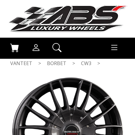
VANTEET
>
BORBET
>
CW3
>
MIST ANTRACITE GLOSS