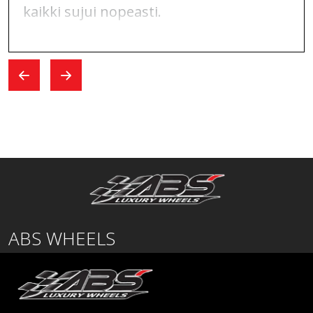
kaikki sujui nopeasti.
ABS WHEELS
Lentäjäntie
01530 Vantaa
SUOMI