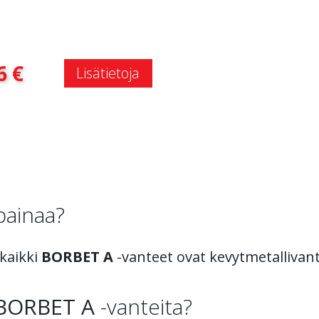
:
6
€
Lisätietoja
painaa?
 kaikki
BORBET A
-vanteet ovat kevytmetallivant
BORBET A
-vanteita?