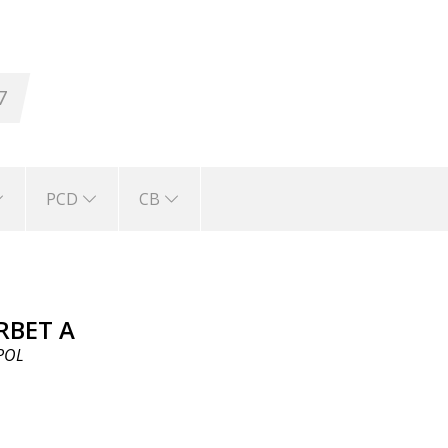
7
PCD
CB
RBET A
 POL