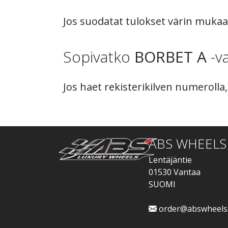
Jos suodatat tulokset värin mukaa
Sopivatko
BORBET A
-v
Jos haet rekisterikilven numerolla,
ABS WHEELS
Lentäjäntie
01530 Vantaa
SUOMI
order@abswheels