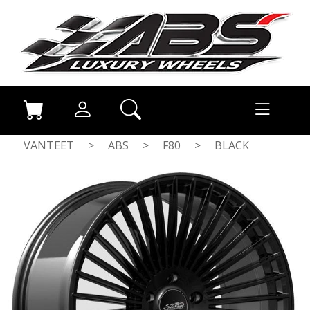
VANTEET
>
ABS
>
F80
>
BLACK