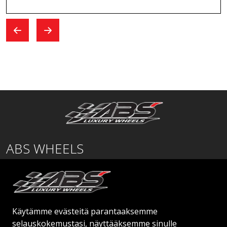
ABS WHEELS
Lentäjäntie
01530 Vantaa
SUOMI
Käytämme evästeitä parantaaksemme
order@abswheels.com
selauskokemustasi, näyttääksemme sinulle