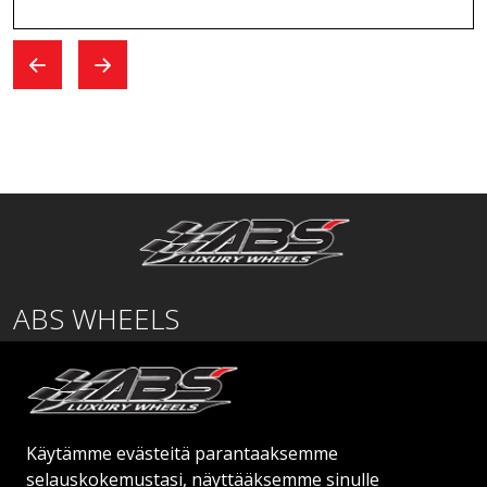
ABS WHEELS
Lentäjäntie
01530 Vantaa
SUOMI
Käytämme evästeitä parantaaksemme
order@abswheels.com
selauskokemustasi, näyttääksemme sinulle