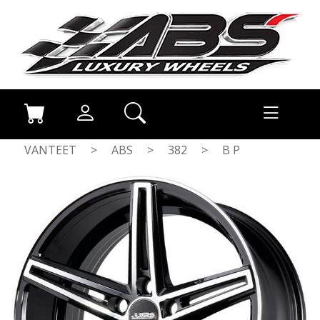
VANTEET
>
ABS
>
382
>
B P