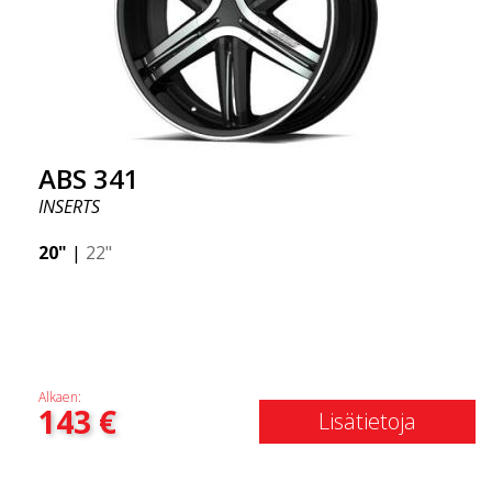
ABS 341
INSERTS
20"
|
22"
Alkaen:
143
€
Lisätietoja