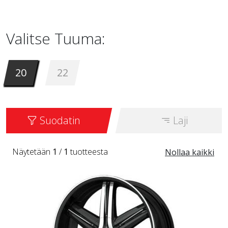
22 tuumaa. Se on saatavana värinä INSERTS.
Valitse Tuuma:
20
22
Suodatin
Laji
Näytetään
1
/
1
tuotteesta
Nollaa kaikki