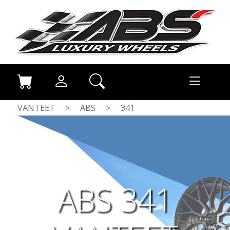
VANTEET
>
ABS
>
341
ABS 341