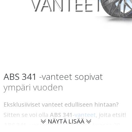
VANTEET
ABS
341
-vanteet sopivat
ympäri vuoden
Eksklusiiviset vanteet edulliseen hintaan?
Sitten se voi olla
ABS 341
-
vanteet
, joita etsit!
NÄYTÄ LISÄÄ
ABS 341
-vanteita on saatavana koossa 20 -