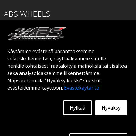
ABS WHEELS
Lentäjäntie
01530 Vantaa
SUOMI
Käytämme evästeitä parantaaksemme
order@abswheels.com
selauskokemustasi, näyttääksemme sinulle
henkilökohtaisesti räätälöityjä mainoksia tai sisältöä
sekä analysoidaksemme liikennettämme.
Napsauttamalla "Hyväksy kaikki" suostut
evästeidemme käyttöön.
Evästekäytäntö
Hae jälleenmyyjätiliä
Hylkää
Hyväksy
© 2026 ABS WHEELS - Kaikki oikeudet pidätetään.