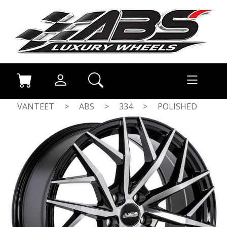
VANTEET
>
ABS
>
334
>
POLISHED