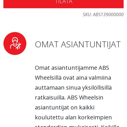
TILATA
perinteisiin vanteisiin.
Korroosio- ja UV-kestävä viimeistely, joka
SKU:
ABS139000000
kestää haitallisia ulkoisia tekijöitä.
Vanne on tietokoneella tasapainotettu
OMAT ASIANTUNTIJAT
värinättömän suorituskyvyn
saavuttamiseksi (uusinta
valmistusteknologiaa).
Omat asiantuntijamme ABS
Wheelsillä ovat aina valmiina
auttamaan sinua yksilöllisillä
ratkaisuilla. ABS Wheelsin
asiantuntijat on kaikki
koulutettu alan korkeimpien