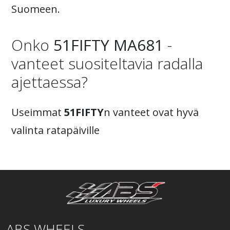
Suomeen.
Onko
51FIFTY MA681
-
vanteet suositeltavia radalla
ajettaessa?
Useimmat
51FIFTY
n vanteet ovat hyvä
valinta ratapäiville
ABS WHEELS