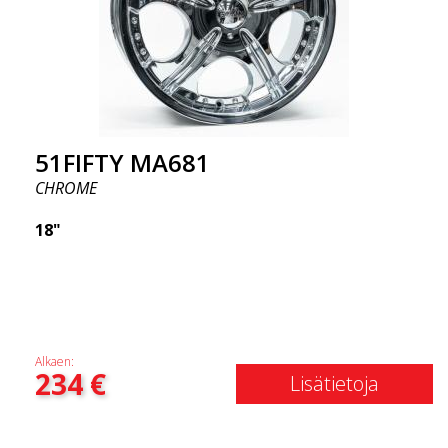
51FIFTY MA681
CHROME
18"
Alkaen:
234
€
Lisätietoja