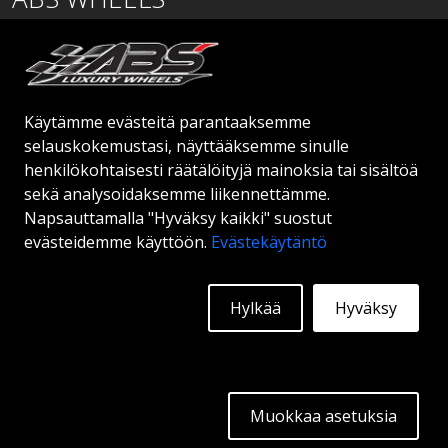
Lentäjäntie
01530 Vantaa
SUOMI
Käytämme evästeitä parantaaksemme
order@abswheels.com
selauskokemustasi, näyttääksemme sinulle
henkilökohtaisesti räätälöityjä mainoksia tai sisältöä
sekä analysoidaksemme liikennettämme.
Napsauttamalla "Hyväksy kaikki" suostut
evästeidemme käyttöön.
Evästekäytäntö
Hae jälleenmyyjätiliä
Hylkää
Hyväksy
© 2026 ABS WHEELS - Kaikki oikeudet pidätetään.
Muokkaa asetuksia