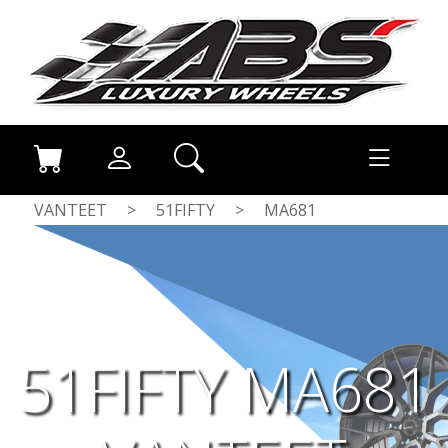
VANTEET
>
51FIFTY
>
MA681
51FIFTY MA681