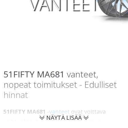
VANTEET
51FIFTY
MA681
vanteet,
nopeat toimitukset - Edulliset
hinnat
51FIFTY MA681
-
vanteet
ovat voittava
NÄYTÄ LISÄÄ
vaihtoehto, hyvät vanteet edulliseen