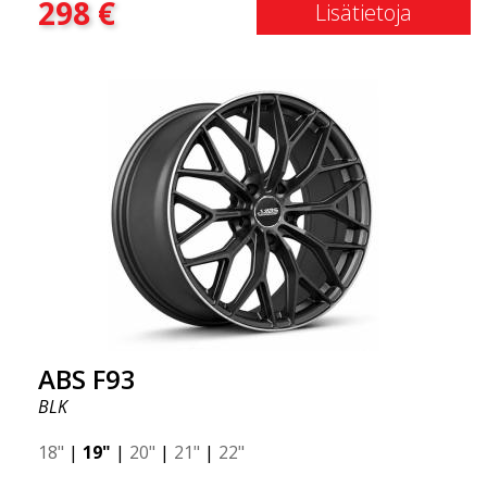
298
€
joka usein yhdistetään kilpa-ajoon. (Ne ovat myös
Lisätietoja
saatavilla neliömäisenä kokoonpanona.) Toisin
sanoen, ABS F18 -vanteet antavat autollesi
urheilullisemman ulkonäön. Samalla haluamme
korostaa, että nämä vanteet tarjoavat
uskomattoman hyvän suorituskyvyn suhteessa
niiden hintaan. Edistynyt Flow Forming -
tuotantotekniikka tekee vanteista sekä vahvempia
että kevyempiä kuin tavalliset alumiinivanteet.
Tämän huomaat ajaessasi ABS F18 -vanteilla.
Olemme ylpeitä voidessamme tarjota ne
valikoimassamme!
ABS F93
BLK
18"
|
19"
|
20"
|
21"
|
22"