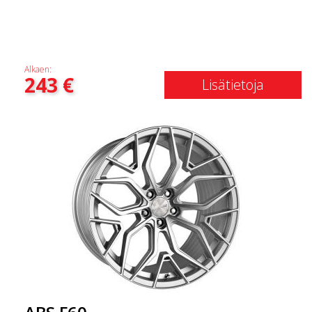
Alkaen:
243
€
Lisätietoja