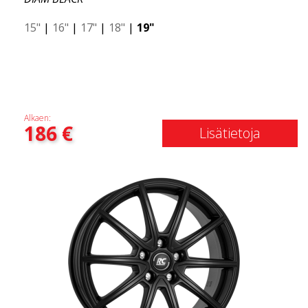
15"
|
16"
|
17"
|
18"
|
19"
Alkaen:
186
€
Lisätietoja