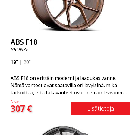
ABS F18
BRONZE
19"
|
20"
ABS F18 on erittäin moderni ja laadukas vanne.
Nämä vanteet ovat saatavilla eri levyisinä, mikä
tarkoittaa, että takavanteet ovat hieman leveämmät
kuin etuvanteet. Tämä antaa autolle kovan ilmeen,
Alkaen:
307
€
joka usein yhdistetään kilpa-ajoon. (Ne ovat myös
Lisätietoja
saatavilla neliömäisenä kokoonpanona.) Toisin
sanoen, ABS F18 -vanteet antavat autollesi
urheilullisemman ulkonäön. Samalla haluamme