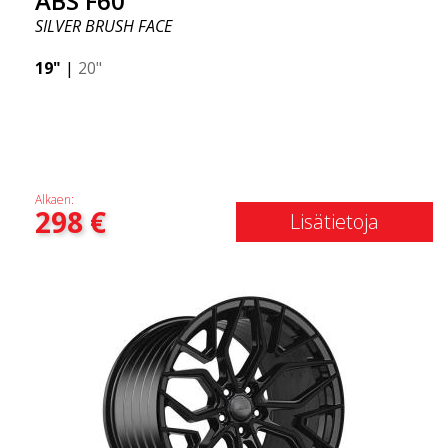
ABS F60
SILVER BRUSH FACE
19"
|
20"
Alkaen:
298
€
Lisätietoja