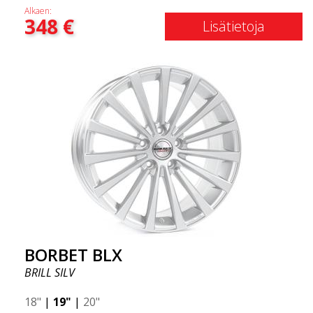
Alkaen:
348
€
Lisätietoja
BORBET BLX
BRILL SILV
18"
|
19"
|
20"