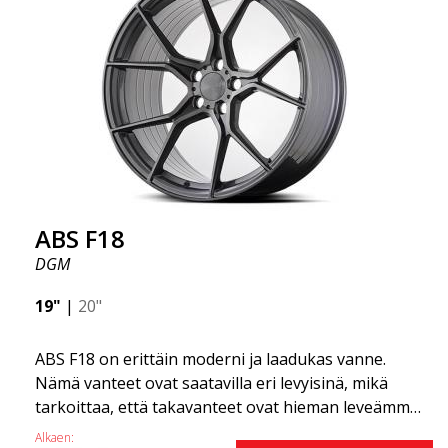
korostaa, että nämä vanteet tarjoavat
uskomattoman hyvän suorituskyvyn suhteessa
niiden hintaan. Edistynyt Flow Forming -
tuotantotekniikka tekee vanteista sekä vahvempia
että kevyempiä kuin tavalliset alumiinivanteet.
Tämän huomaat ajaessasi ABS F18 -vanteilla.
Olemme ylpeitä voidessamme tarjota ne
valikoimassamme!
ABS F18
DGM
19"
|
20"
ABS F18 on erittäin moderni ja laadukas vanne.
Nämä vanteet ovat saatavilla eri levyisinä, mikä
tarkoittaa, että takavanteet ovat hieman leveämmät
kuin etuvanteet. Tämä antaa autolle kovan ilmeen,
Alkaen: