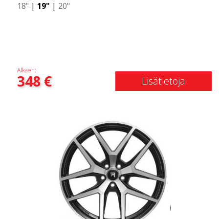
18"
|
19"
|
20"
Alkaen:
348
€
Lisätietoja