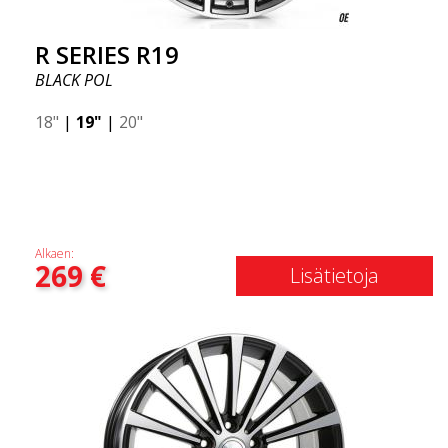
R SERIES R19
BLACK POL
18"
|
19"
|
20"
Alkaen:
269
€
Lisätietoja