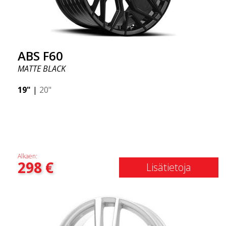
ABS F60
MATTE BLACK
19"
|
20"
Alkaen:
298
€
Lisätietoja