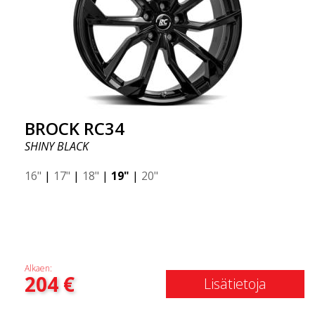
BROCK RC34
SHINY BLACK
16"
|
17"
|
18"
|
19"
|
20"
Alkaen:
204
€
Lisätietoja