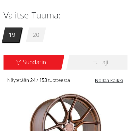
Valitse Tuuma:
19
20
Suodatin
Laji
Näytetään
24
/
153
tuotteesta
Nollaa kaikki