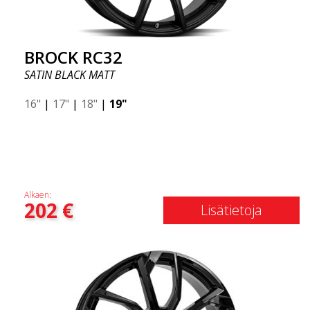
BROCK RC32
SATIN BLACK MATT
16"
|
17"
|
18"
|
19"
Alkaen:
202
€
Lisätietoja