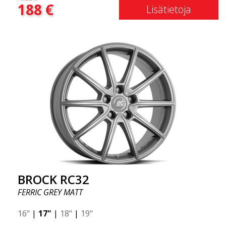
188
€
Lisätietoja
BROCK RC32
FERRIC GREY MATT
16"
|
17"
|
18"
|
19"