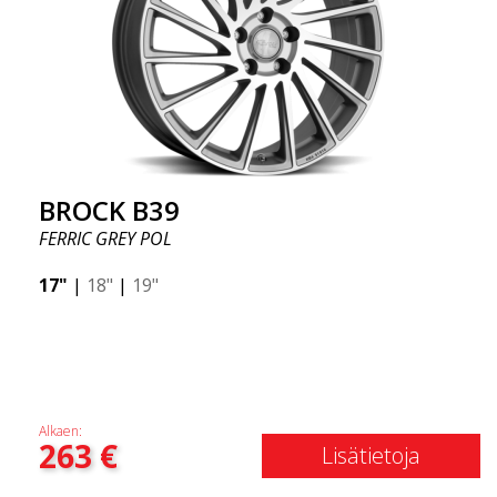
BROCK B39
FERRIC GREY POL
17"
|
18"
|
19"
Alkaen:
263
€
Lisätietoja