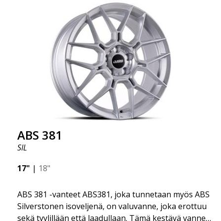
Riippumatta autosi mallista, tämä hieno vanne sopii
useimmille automerkeille ABS360-patentin ansiosta.
Ota yhteyttä, jos sinulla on kysymyksiä sovituksesta:
order@abswheels.com
ABS 381
SIL
17"
|
18"
ABS 381 -vanteet ABS381, joka tunnetaan myös ABS
Silverstonen isoveljenä, on valuvanne, joka erottuu
sekä tyylillään että laadullaan. Tämä kestävä vanne