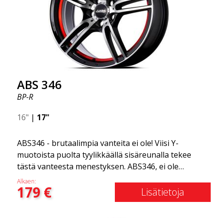
ABS 346
BP-R
16"
|
17"
ABS346 - brutaalimpia vanteita ei ole! Viisi Y-
muotoista puolta tyylikkäällä sisäreunalla tekee
tästä vanteesta menestyksen. ABS346, ei ole
markkinoilla toista vanteen, joka olisi yhtä tyylikäs
Alkaen:
179
€
samassa hintaluokassa. Superkestävä vanne, joka
Lisätietoja
kuuluu ABS Luxury Wheels -perheeseen. Jos haluat
liikkua tyylillä, tämä 17-tuumainen on juuri sinulle!