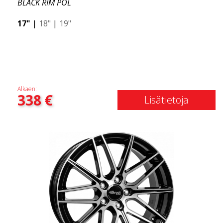
BLACK RIM POL
17"
|
18"
|
19"
Alkaen:
338
€
Lisätietoja