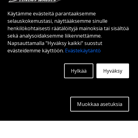
Käytämme evästeitä parantaaksemme
Alkaen:
265
€
selauskokemustasi, näyttääksemme sinulle
Lisätietoja
henkilökohtaisesti räätälöityjä mainoksia tai sisältöä
sekä analysoidaksemme liikennettämme.
Napsauttamalla "Hyväksy kaikki" suostut
evästeidemme käyttöön.
Evästekäytäntö
Hylkää
Hyväksy
Muokkaa asetuksia
GMP CARTESIO
GLOSS BLACK