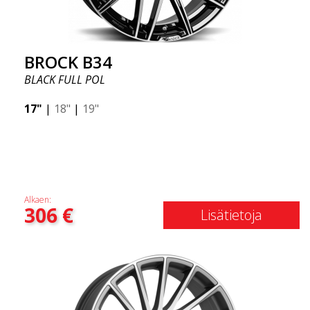
BROCK B34
BLACK FULL POL
17"
|
18"
|
19"
Alkaen:
306
€
Lisätietoja