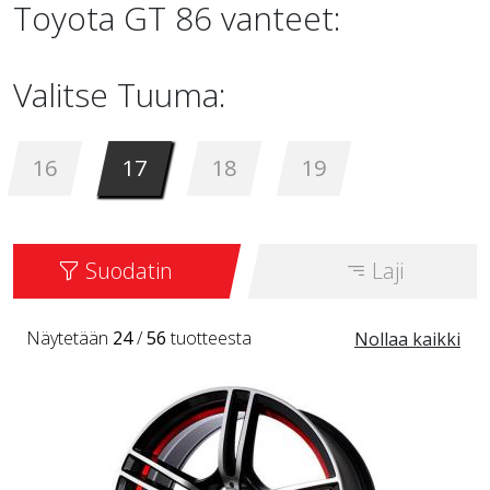
Toyota GT 86 vanteet:
Valitse Tuuma:
16
17
18
19
Suodatin
Laji
Näytetään
24
/
56
tuotteesta
Nollaa kaikki