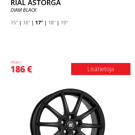
RIAL ASTORGA
DIAM BLACK
15"
|
16"
|
17"
|
18"
|
19"
Alkaen:
186
€
Lisätietoja