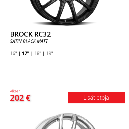
BROCK RC32
SATIN BLACK MATT
16"
|
17"
|
18"
|
19"
Alkaen:
202
€
Lisätietoja