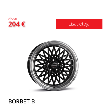
Alkaen:
204
€
Lisätietoja
BORBET B