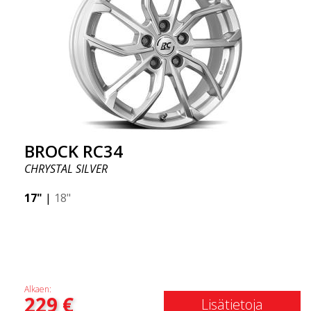
BROCK RC34
CHRYSTAL SILVER
17"
|
18"
Alkaen:
229
€
Lisätietoja