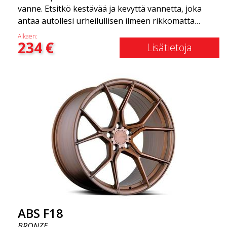
vanne. Etsitkö kestävää ja kevyttä vannetta, joka
antaa autollesi urheilullisen ilmeen rikkomatta
pankkia? ABS F16 on oma yrityksemme tarjota
Alkaen:
234
€
laatutietoisille asiakkaille vanne, joka hyötyy
Lisätietoja
uusimmista materiaalien ja tuotannon
edistysaskelista. Vanteiden tulevaisuus on alue,
jossa kehitys etenee nopeasti, ja ABS F16 on
todellakin eturintamassa!
ABS F18
BRONZE