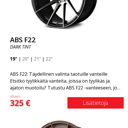
ABS F22
DARK TINT
19"
|
20"
|
21"
|
22"
ABS F22: Täydellinen valinta taotuille vanteille
Etsitkö tyylikkäitä vanteita, joissa on tyylikäs ja
ajaton muotoilu? Tutustu ABS F22 -vanteeseen, joka
on uusi lisäys ABS Luxury Wheels -perheeseen.
Alkaen:
325
€
Tämän vanteen suuri etu on jopa 50 %:n
Lisätietoja
painonvähennys. Kaikkien maailman johtavien kilpa-
asiantuntijoiden keskuudessa on yksi asia, josta he
kaikki ovat samaa mieltä: niin sanottu