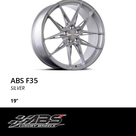
tehnyt ABS355:stä niin suositun Ruotsissa? Malli on
erittäin kovera, muoto on urheilullinen ja design on
tyylikäs. Tämä vanne malli on tehnyt itselleen nimen
vanteiden markkinoilla fantastisen ja ainutlaatuisen
suunnittelunsa ansiosta. ABS355:llä teet tavallisesta
autosta tyylikkäämmän. ABS355-vanteet jakaa
yksinoikeudella ABS Wheels.
ABS F35
SILVER
19"
ABSF35-vanteet - rohkea valinta ABSF35 on
saatavilla hopean ja mustan kiillotettuina väreinä.
Vanteet valmistetaan flow forming® -tekniikalla.