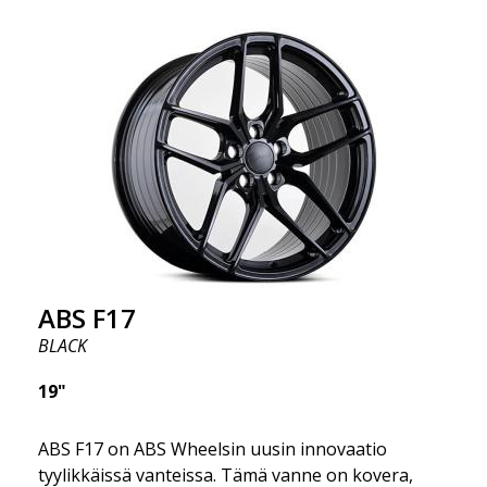
urheilullisemman ulkonäön. Samalla haluamme
korostaa, että nämä vanteet tarjoavat
uskomattoman hyvän suorituskyvyn suhteessa
niiden hintaan. Edistynyt Flow Forming -
tuotantotekniikka tekee vanteista sekä vahvempia
että kevyempiä kuin tavalliset alumiinivanteet.
Tämän huomaat ajaessasi ABS F18 -vanteilla.
Olemme ylpeitä voidessamme tarjota ne
valikoimassamme!
ABS F17
BLACK
19"
ABS F17 on ABS Wheelsin uusin innovaatio
tyylikkäissä vanteissa. Tämä vanne on kovera,