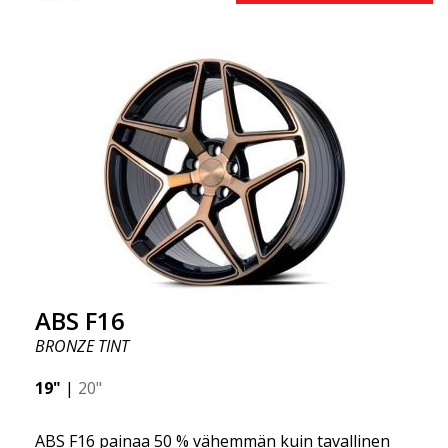
uusimmista materiaalien ja tuotannon
edistysaskelista. Vanteiden tulevaisuus on alue,
jossa kehitys etenee nopeasti, ja ABS F16 on
todellakin eturintamassa!
ABS F16
BRONZE TINT
19"
|
20"
ABS F16 painaa 50 % vähemmän kuin tavallinen