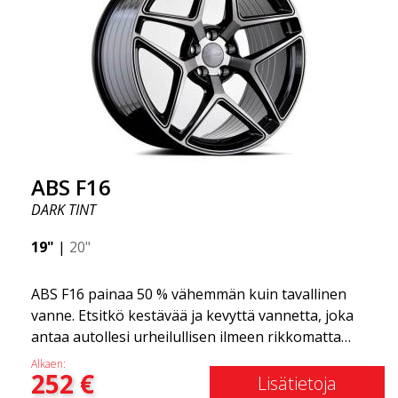
tyylikäs. Tämä vanne malli on tehnyt itselleen nimen
vanteiden markkinoilla fantastisen ja ainutlaatuisen
suunnittelunsa ansiosta. ABS355:llä teet tavallisesta
autosta tyylikkäämmän. ABS355-vanteet jakaa
yksinoikeudella ABS Wheels.
ABS F16
DARK TINT
19"
|
20"
ABS F16 painaa 50 % vähemmän kuin tavallinen
vanne. Etsitkö kestävää ja kevyttä vannetta, joka
antaa autollesi urheilullisen ilmeen rikkomatta
pankkia? ABS F16 on oma yrityksemme tarjota
Alkaen:
252
€
laatutietoisille asiakkaille vanne, joka hyötyy
Lisätietoja