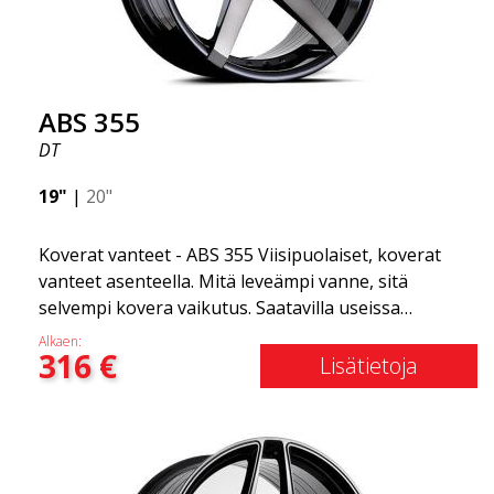
Gucci! 😍
ABS 355
DT
19"
|
20"
Koverat vanteet - ABS 355 Viisipuolaiset, koverat
vanteet asenteella. Mitä leveämpi vanne, sitä
selvempi kovera vaikutus. Saatavilla useissa
väriyhdistelmissä: Musta kiillotetuilla puolilla, Täysin
Alkaen:
316
€
hopea tai Mattaharmaa. Yhteensopiva useimpien
Lisätietoja
markkinoilla olevien automerkkien kanssa. Valitset
värin ja me toimitamme samana päivänä! Vanne on
erittäin korkealaatuinen ja erittäin kestävä. Mikä on
tehnyt ABS355:stä niin suositun Ruotsissa? Malli on
erittäin kovera, muoto on urheilullinen ja design on