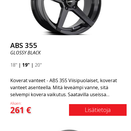
suunnittelunsa ansiosta. ABS355:llä teet tavallisesta
autosta tyylikkäämmän. ABS355-vanteet jakaa
yksinoikeudella ABS Wheels.
ABS 355
GLOSSY BLACK
18"
|
19"
|
20"
Koverat vanteet - ABS 355 Viisipuolaiset, koverat
vanteet asenteella. Mitä leveämpi vanne, sitä
selvempi kovera vaikutus. Saatavilla useissa
väriyhdistelmissä: Musta kiillotetuilla puolilla, Täysin
Alkaen:
261
€
hopea tai Mattaharmaa. Yhteensopiva useimpien
Lisätietoja
markkinoilla olevien automerkkien kanssa. Valitset
värin ja me toimitamme samana päivänä! Vanne on
erittäin korkealaatuinen ja erittäin kestävä. Mikä on