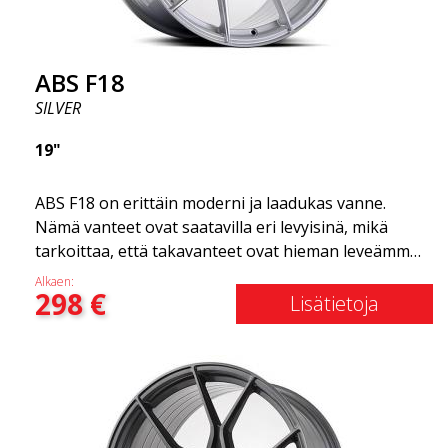
valikoimassamme!
ABS F18
SILVER
19"
ABS F18 on erittäin moderni ja laadukas vanne.
Nämä vanteet ovat saatavilla eri levyisinä, mikä
tarkoittaa, että takavanteet ovat hieman leveämmät
kuin etuvanteet. Tämä antaa autolle kovan ilmeen,
Alkaen:
298
€
joka usein yhdistetään kilpa-ajoon. (Ne ovat myös
Lisätietoja
saatavilla neliömäisenä kokoonpanona.) Toisin
sanoen, ABS F18 -vanteet antavat autollesi
urheilullisemman ulkonäön. Samalla haluamme
korostaa, että nämä vanteet tarjoavat
uskomattoman hyvän suorituskyvyn suhteessa
niiden hintaan. Edistynyt Flow Forming -