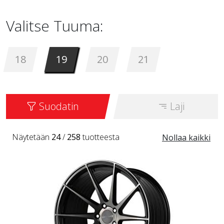
Valitse Tuuma:
18
19
20
21
Suodatin
Laji
Näytetään
24
/
258
tuotteesta
Nollaa kaikki