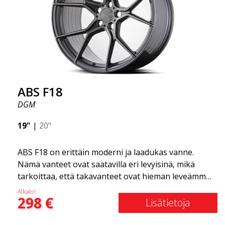
tuotantotekniikka tekee vanteista sekä vahvempia
että kevyempiä kuin tavalliset alumiinivanteet.
Tämän huomaat ajaessasi ABS F18 -vanteilla.
Olemme ylpeitä voidessamme tarjota ne
valikoimassamme!
ABS F18
DGM
19"
|
20"
ABS F18 on erittäin moderni ja laadukas vanne.
Nämä vanteet ovat saatavilla eri levyisinä, mikä
tarkoittaa, että takavanteet ovat hieman leveämmät
kuin etuvanteet. Tämä antaa autolle kovan ilmeen,
Alkaen:
298
€
joka usein yhdistetään kilpa-ajoon. (Ne ovat myös
Lisätietoja
saatavilla neliömäisenä kokoonpanona.) Toisin
sanoen, ABS F18 -vanteet antavat autollesi