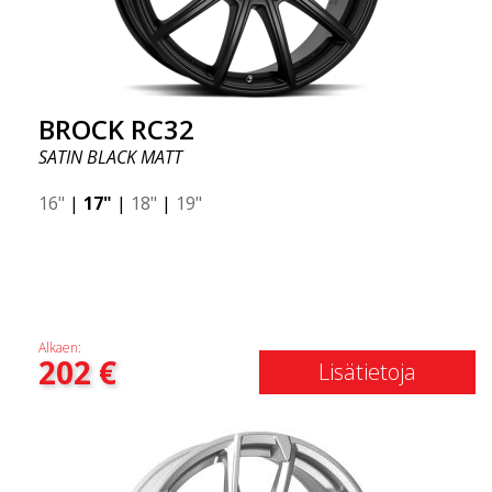
BROCK RC32
SATIN BLACK MATT
16"
|
17"
|
18"
|
19"
Alkaen:
202
€
Lisätietoja