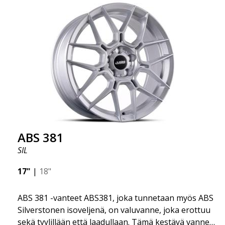
Riippumatta autosi mallista, tämä hieno vanne sopii
useimmille automerkeille ABS360-patentin ansiosta.
Ota yhteyttä, jos sinulla on kysymyksiä sovituksesta:
order@abswheels.com
ABS 381
SIL
17"
|
18"
ABS 381 -vanteet ABS381, joka tunnetaan myös ABS
Silverstonen isoveljenä, on valuvanne, joka erottuu
sekä tyylillään että laadullaan. Tämä kestävä vanne