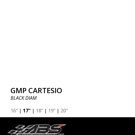
GMP CARTESIO
BLACK DIAM
16"
|
17"
|
18"
|
19"
|
20"