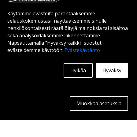
Käytämme evästeitä parantaaksemme
Alkaen:
265
€
selauskokemustasi, näyttääksemme sinulle
Lisätietoja
henkilökohtaisesti räätälöityjä mainoksia tai sisältöä
sekä analysoidaksemme liikennettämme.
Napsauttamalla "Hyväksy kaikki" suostut
evästeidemme käyttöön.
Evästekäytäntö
Hylkää
Hyväksy
Muokkaa asetuksia
GMP CARTESIO
GLOSS BLACK