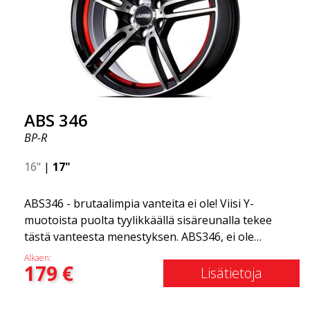
ABS 346
BP-R
16"
|
17"
ABS346 - brutaalimpia vanteita ei ole! Viisi Y-
muotoista puolta tyylikkäällä sisäreunalla tekee
tästä vanteesta menestyksen. ABS346, ei ole
markkinoilla toista vanteen, joka olisi yhtä tyylikäs
Alkaen:
179
€
samassa hintaluokassa. Superkestävä vanne, joka
Lisätietoja
kuuluu ABS Luxury Wheels -perheeseen. Jos haluat
liikkua tyylillä, tämä 17-tuumainen on juuri sinulle!