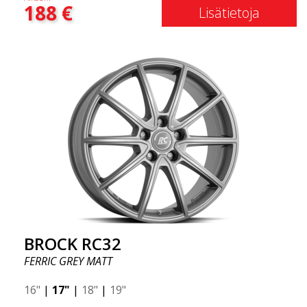
188
€
Lisätietoja
BROCK RC32
FERRIC GREY MATT
16"
|
17"
|
18"
|
19"