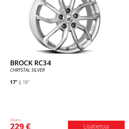
BROCK RC34
CHRYSTAL SILVER
17"
|
18"
Alkaen:
229
€
Lisätietoja