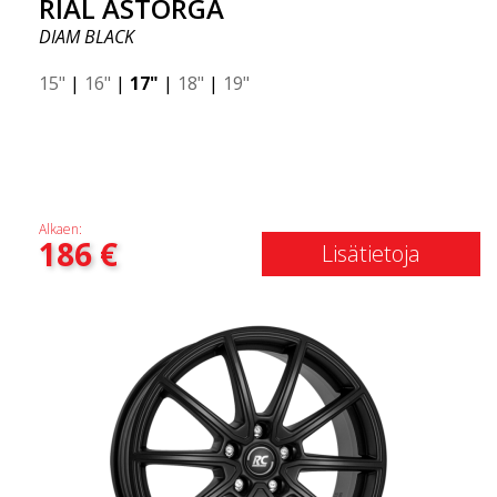
RIAL ASTORGA
DIAM BLACK
15"
|
16"
|
17"
|
18"
|
19"
Alkaen:
186
€
Lisätietoja