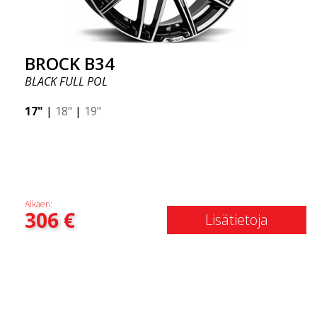
BROCK B34
BLACK FULL POL
17"
|
18"
|
19"
Alkaen:
306
€
Lisätietoja