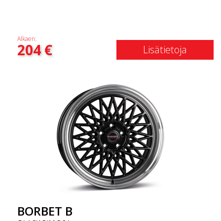
Alkaen:
204
€
Lisätietoja
BORBET B