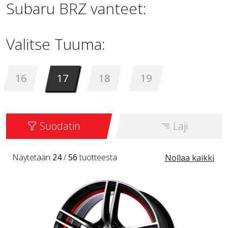
Subaru BRZ vanteet:
Valitse Tuuma:
16
17
18
19
Suodatin
Laji
Näytetään
24
/
56
tuotteesta
Nollaa kaikki