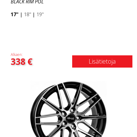
BLACK RIM POL
17"
|
18"
|
19"
Alkaen:
338
€
Lisätietoja