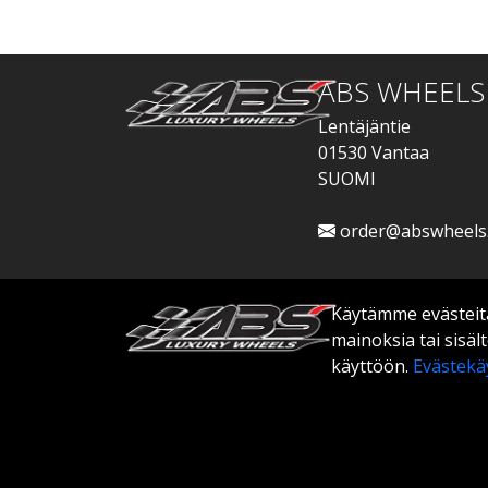
ABS WHEELS
Lentäjäntie
01530 Vantaa
SUOMI
order@abswheels
Käytämme evästeitä
mainoksia tai sisä
käyttöön.
Evästekä
© 2026 ABS WHEELS - Kaikki oikeudet pidäte