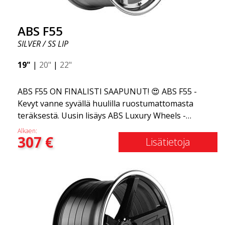
ABS F55
SILVER / SS LIP
19"
|
20"
|
22"
ABS F55 ON FINALISTI SAAPUNUT! 😍 ABS F55 -
Kevyt vanne syvällä huulilla ruostumattomasta
teräksestä. Uusin lisäys ABS Luxury Wheels -
perheeseen on saapunut, toivotamme
Alkaen:
307
€
tervetulleeksi ABS F55:n - markkinoiden
Lisätietoja
tyylikkäimmän kesävanteen. Jos olet tottunut
elämän parhaisiin ja hienoimpiin asioihin, ABS F55
on sinua varten. Tämä muotoilu yhdistää klassisen
ylellisyyden ruostumattoman teräksen huuleen ja
flow forming -tekniikkaan. ABS F55 on yhtä ylellinen
kuin vanne voi olla.