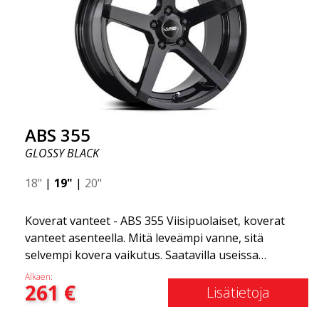
tyylikäs. Tämä vanne malli on tehnyt itselleen nimen
vanteiden markkinoilla fantastisen ja ainutlaatuisen
suunnittelunsa ansiosta. ABS355:llä teet tavallisesta
autosta tyylikkäämmän. ABS355-vanteet jakaa
yksinoikeudella ABS Wheels.
ABS 355
GLOSSY BLACK
18"
|
19"
|
20"
Koverat vanteet - ABS 355 Viisipuolaiset, koverat
vanteet asenteella. Mitä leveämpi vanne, sitä
selvempi kovera vaikutus. Saatavilla useissa
väriyhdistelmissä: Musta kiillotetuilla puolilla, Täysin
Alkaen:
261
€
hopea tai Mattaharmaa. Yhteensopiva useimpien
Lisätietoja
markkinoilla olevien automerkkien kanssa. Valitset