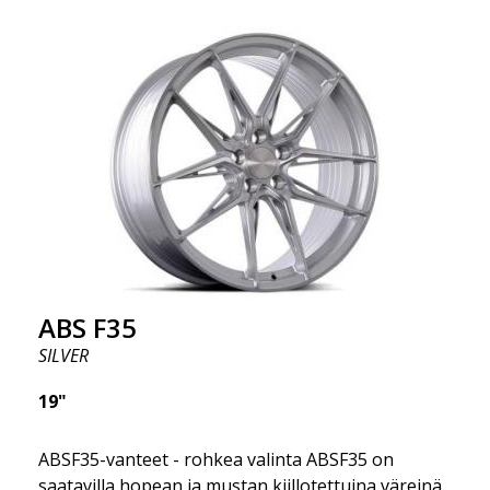
värin ja me toimitamme samana päivänä! Vanne on
erittäin korkealaatuinen ja erittäin kestävä. Mikä on
tehnyt ABS355:stä niin suositun Ruotsissa? Malli on
erittäin kovera, muoto on urheilullinen ja design on
tyylikäs. Tämä vanne malli on tehnyt itselleen nimen
vanteiden markkinoilla fantastisen ja ainutlaatuisen
suunnittelunsa ansiosta. ABS355:llä teet tavallisesta
autosta tyylikkäämmän. ABS355-vanteet jakaa
yksinoikeudella ABS Wheels.
ABS F35
SILVER
19"
ABSF35-vanteet - rohkea valinta ABSF35 on
saatavilla hopean ja mustan kiillotettuina väreinä.