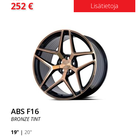
252
€
laatutietoisille asiakkaille vanne, joka hyötyy
Lisätietoja
uusimmista materiaalien ja tuotannon
edistysaskelista. Vanteiden tulevaisuus on alue,
jossa kehitys etenee nopeasti, ja ABS F16 on
todellakin eturintamassa!
ABS F16
BRONZE TINT
19"
|
20"