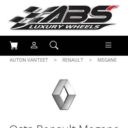
AUTON VANTEET
>
RENAULT
>
MEGANE