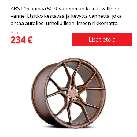
ABS F16 painaa 50 % vähemmän kuin tavallinen
vanne. Etsitkö kestävää ja kevyttä vannetta, joka
antaa autollesi urheilullisen ilmeen rikkomatta
pankkia? ABS F16 on oma yrityksemme tarjota
Alkaen:
234
€
laatutietoisille asiakkaille vanne, joka hyötyy
Lisätietoja
uusimmista materiaalien ja tuotannon
edistysaskelista. Vanteiden tulevaisuus on alue,
jossa kehitys etenee nopeasti, ja ABS F16 on
todellakin eturintamassa!