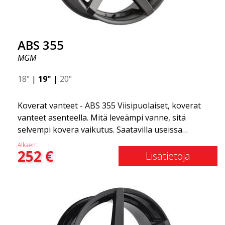
ABS 355
MGM
18"
|
19"
|
20"
Koverat vanteet - ABS 355 Viisipuolaiset, koverat
vanteet asenteella. Mitä leveämpi vanne, sitä
selvempi kovera vaikutus. Saatavilla useissa
väriyhdistelmissä: Musta kiillotetuilla puolilla, Täysin
Alkaen:
252
€
hopea tai Mattaharmaa. Yhteensopiva useimpien
Lisätietoja
markkinoilla olevien automerkkien kanssa. Valitset
värin ja me toimitamme samana päivänä! Vanne on
erittäin korkealaatuinen ja erittäin kestävä. Mikä on
tehnyt ABS355:stä niin suositun Ruotsissa? Malli on
erittäin kovera, muoto on urheilullinen ja design on