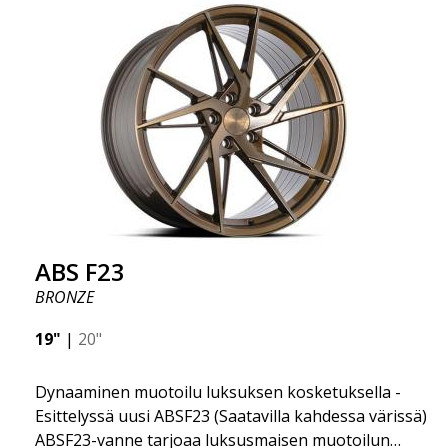
on sinua varten. Tämä muotoilu yhdistää klassisen
ylellisyyden ruostumattoman teräksen huuleen ja
flow forming -tekniikkaan. ABS F55 on yhtä ylellinen
kuin vanne voi olla.
ABS F23
BRONZE
19"
|
20"
Dynaaminen muotoilu luksuksen kosketuksella -
Esittelyssä uusi ABSF23 (Saatavilla kahdessa värissä)
ABSF23-vanne tarjoaa luksusmaisen muotoilun