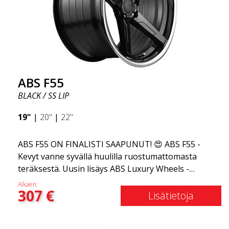
ABS F55
BLACK / SS LIP
19"
|
20"
|
22"
ABS F55 ON FINALISTI SAAPUNUT! 😍 ABS F55 -
Kevyt vanne syvällä huulilla ruostumattomasta
teräksestä. Uusin lisäys ABS Luxury Wheels -
perheeseen on saapunut, toivotamme
Alkaen:
307
€
tervetulleeksi ABS F55:n - markkinoiden
Lisätietoja
tyylikkäimmän kesävanteen. Jos olet tottunut
elämän parhaisiin ja hienoimpiin asioihin, ABS F55