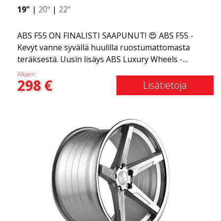
19"
|
20"
|
22"
ABS F55 ON FINALISTI SAAPUNUT! 😍 ABS F55 -
Kevyt vanne syvällä huulilla ruostumattomasta
teräksestä. Uusin lisäys ABS Luxury Wheels -
perheeseen on saapunut, toivotamme
Alkaen:
298
€
tervetulleeksi ABS F55:n - markkinoiden
Lisätietoja
tyylikkäimmän kesävanteen. Jos olet tottunut
elämän parhaisiin ja hienoimpiin asioihin, ABS F55
on sinua varten. Tämä muotoilu yhdistää klassisen
ylellisyyden ruostumattoman teräksen huuleen ja
flow forming -tekniikkaan. ABS F55 on yhtä ylellinen
kuin vanne voi olla.