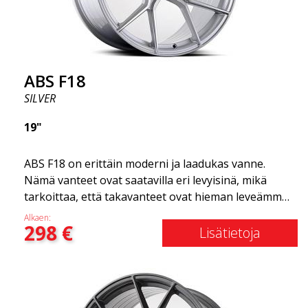
Olemme ylpeitä voidessamme tarjota ne
valikoimassamme!
ABS F18
SILVER
19"
ABS F18 on erittäin moderni ja laadukas vanne.
Nämä vanteet ovat saatavilla eri levyisinä, mikä
tarkoittaa, että takavanteet ovat hieman leveämmät
kuin etuvanteet. Tämä antaa autolle kovan ilmeen,
Alkaen:
298
€
joka usein yhdistetään kilpa-ajoon. (Ne ovat myös
Lisätietoja
saatavilla neliömäisenä kokoonpanona.) Toisin
sanoen, ABS F18 -vanteet antavat autollesi
urheilullisemman ulkonäön. Samalla haluamme
korostaa, että nämä vanteet tarjoavat