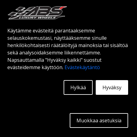
225
€
Lisätietoja
Käytämme evästeitä parantaaksemme
selauskokemustasi, näyttääksemme sinulle
henkilökohtaisesti räätälöityjä mainoksia tai sisältöä
sekä analysoidaksemme liikennettämme.
Napsauttamalla "Hyväksy kaikki" suostut
evästeidemme käyttöön.
Evästekäytäntö
Hylkää
Hyväksy
ABS 334
BLACK / RED STRIPE
Muokkaa asetuksia
18"
|
19"