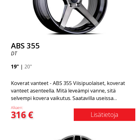
ajokokemus on sujuvampi. Se on kuin vanteiden
Gucci! 😍
ABS 355
DT
19"
|
20"
Koverat vanteet - ABS 355 Viisipuolaiset, koverat
vanteet asenteella. Mitä leveämpi vanne, sitä
selvempi kovera vaikutus. Saatavilla useissa
väriyhdistelmissä: Musta kiillotetuilla puolilla, Täysin
Alkaen:
316
€
hopea tai Mattaharmaa. Yhteensopiva useimpien
Lisätietoja
markkinoilla olevien automerkkien kanssa. Valitset
värin ja me toimitamme samana päivänä! Vanne on
erittäin korkealaatuinen ja erittäin kestävä. Mikä on