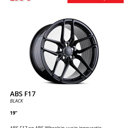
saatavilla neliömäisenä kokoonpanona.) Toisin
sanoen, ABS F18 -vanteet antavat autollesi
urheilullisemman ulkonäön. Samalla haluamme
korostaa, että nämä vanteet tarjoavat
uskomattoman hyvän suorituskyvyn suhteessa
niiden hintaan. Edistynyt Flow Forming -
tuotantotekniikka tekee vanteista sekä vahvempia
että kevyempiä kuin tavalliset alumiinivanteet.
Tämän huomaat ajaessasi ABS F18 -vanteilla.
Olemme ylpeitä voidessamme tarjota ne
valikoimassamme!
ABS F17
BLACK
19"