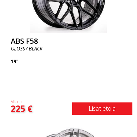
ABS F58
GLOSSY BLACK
19"
Alkaen:
225
€
Lisätietoja