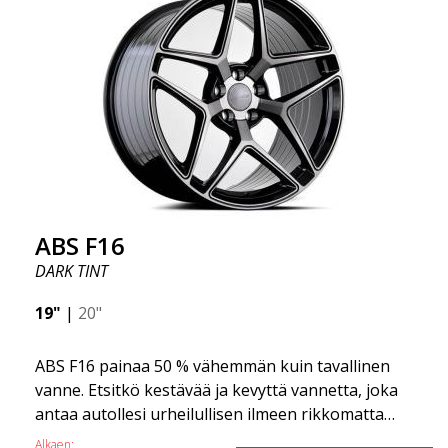
tehnyt ABS355:stä niin suositun Ruotsissa? Malli on
erittäin kovera, muoto on urheilullinen ja design on
tyylikäs. Tämä vanne malli on tehnyt itselleen nimen
vanteiden markkinoilla fantastisen ja ainutlaatuisen
suunnittelunsa ansiosta. ABS355:llä teet tavallisesta
autosta tyylikkäämmän. ABS355-vanteet jakaa
yksinoikeudella ABS Wheels.
ABS F16
DARK TINT
19"
|
20"
ABS F16 painaa 50 % vähemmän kuin tavallinen
vanne. Etsitkö kestävää ja kevyttä vannetta, joka
antaa autollesi urheilullisen ilmeen rikkomatta
pankkia? ABS F16 on oma yrityksemme tarjota
Alkaen: