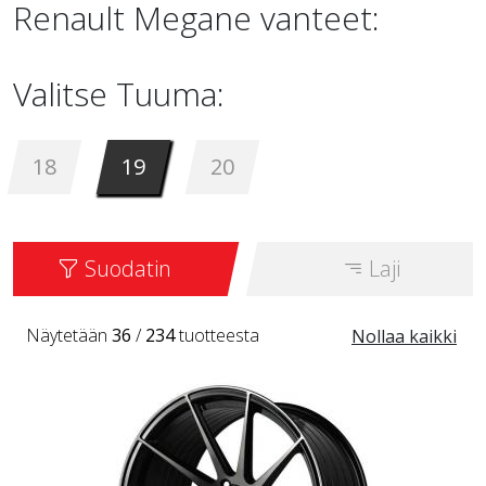
Renault Megane vanteet:
Valitse Tuuma:
18
19
20
Suodatin
Laji
Näytetään
36
/
234
tuotteesta
Nollaa kaikki