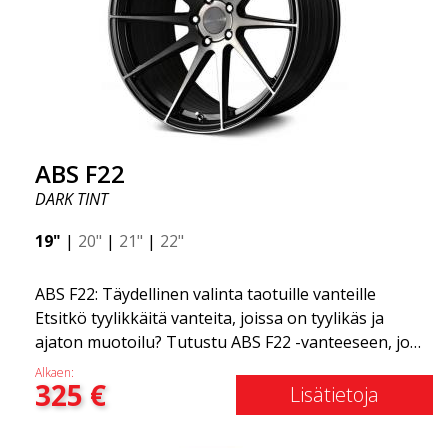
ABS F22
DARK TINT
19"
|
20"
|
21"
|
22"
ABS F22: Täydellinen valinta taotuille vanteille
Etsitkö tyylikkäitä vanteita, joissa on tyylikäs ja
ajaton muotoilu? Tutustu ABS F22 -vanteeseen, joka
on uusi lisäys ABS Luxury Wheels -perheeseen.
Alkaen:
325
€
Tämän vanteen suuri etu on jopa 50 %:n
Lisätietoja
painonvähennys. Kaikkien maailman johtavien kilpa-
asiantuntijoiden keskuudessa on yksi asia, josta he