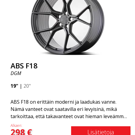
uskomattoman hyvän suorituskyvyn suhteessa
niiden hintaan. Edistynyt Flow Forming -
tuotantotekniikka tekee vanteista sekä vahvempia
että kevyempiä kuin tavalliset alumiinivanteet.
Tämän huomaat ajaessasi ABS F18 -vanteilla.
Olemme ylpeitä voidessamme tarjota ne
valikoimassamme!
ABS F18
DGM
19"
|
20"
ABS F18 on erittäin moderni ja laadukas vanne.
Nämä vanteet ovat saatavilla eri levyisinä, mikä
tarkoittaa, että takavanteet ovat hieman leveämmät
kuin etuvanteet. Tämä antaa autolle kovan ilmeen,
Alkaen:
298
€
joka usein yhdistetään kilpa-ajoon. (Ne ovat myös
Lisätietoja