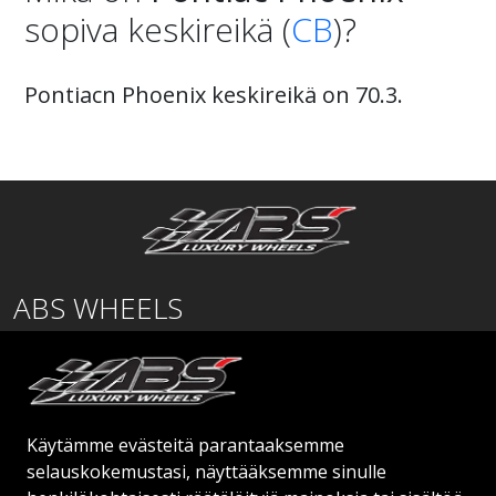
sopiva keskireikä (
CB
)?
Pontiacn Phoenix keskireikä on 70.3.
ABS WHEELS
Lentäjäntie
01530 Vantaa
SUOMI
Käytämme evästeitä parantaaksemme
order@abswheels.com
selauskokemustasi, näyttääksemme sinulle