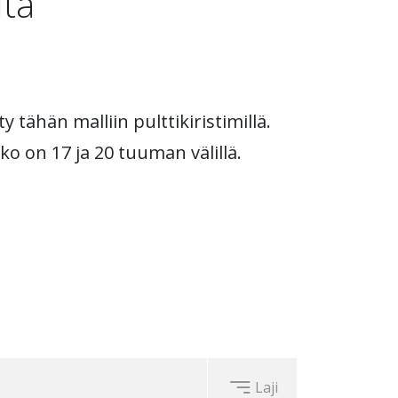
ltä
y tähän malliin pulttikiristimillä.
ko on 17 ja 20 tuuman välillä.
Laji