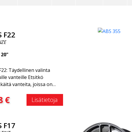
S F22
NZE
|
20"
22: Täydellinen valinta
ille vanteille Etsitkö
kkäitä vanteita, joissa on
käs ja ajaton muotoilu?
:
8
€
stu ABS F22 -vanteeseen,
Lisätietoja
on uusi lisäys ABS Luxury
ls -perheeseen. Tämän
en suuri etu on jopa 50 %:n
S F17
onvähennys. Kaikkien