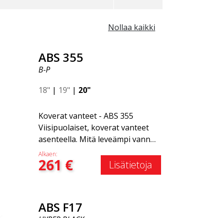
Nollaa kaikki
ABS 355
B-P
18"
|
19"
|
20"
Koverat vanteet - ABS 355
Viisipuolaiset, koverat vanteet
asenteella. Mitä leveämpi vanne,
sitä selvempi kovera vaikutus.
Alkaen:
261
€
Saatavilla useissa
Lisätietoja
väriyhdistelmissä: Musta
kiillotetuilla puolilla, Täysin
hopea tai Mattaharmaa.
ABS F17
Yhteensopiva useimpien