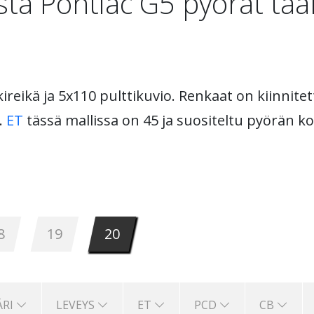
ta Pontiac G5 pyörät tää
ireikä ja 5x110 pulttikuvio. Renkaat on kiinnitett
t.
ET
tässä mallissa on 45 ja suositeltu pyörän ko
8
19
20
ÄRI
LEVEYS
ET
PCD
CB