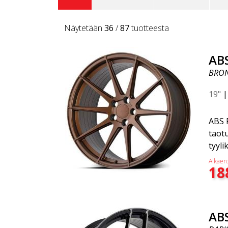
Näytetään
36
/
87
tuotteesta
AB
BRO
19"
ABS F
taotu
tyyli
tyyli
Alkaen
18
Tutu
joka 
Whee
vante
AB
pain