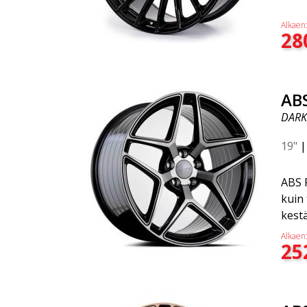
myös 
varm
Tämä 
että 
Alkaen
28
kork
vähe
vahv
Vähe
AB
pain
DARK
suju
Gucci
19"
ABS 
kuin 
kestä
joka 
Alkaen
25
ilme
F16 
laatu
joka