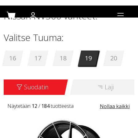
Nissan NV300 vanteet:
Valitse Tuuma:
16
17
18
19
20
Suodatin
Laji
Näytetään
12
/
184
tuotteesta
Nollaa kaikki