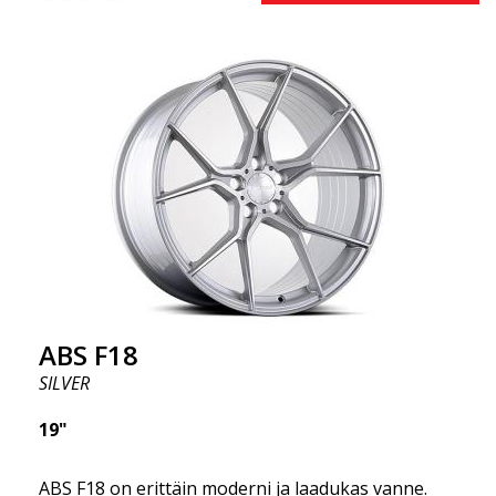
saatavilla neliömäisenä kokoonpanona.) Toisin
sanoen, ABS F18 -vanteet antavat autollesi
urheilullisemman ulkonäön. Samalla haluamme
korostaa, että nämä vanteet tarjoavat
uskomattoman hyvän suorituskyvyn suhteessa
niiden hintaan. Edistynyt Flow Forming -
tuotantotekniikka tekee vanteista sekä vahvempia
että kevyempiä kuin tavalliset alumiinivanteet.
Tämän huomaat ajaessasi ABS F18 -vanteilla.
Olemme ylpeitä voidessamme tarjota ne
valikoimassamme!
ABS F18
SILVER
19"
ABS F18 on erittäin moderni ja laadukas vanne.