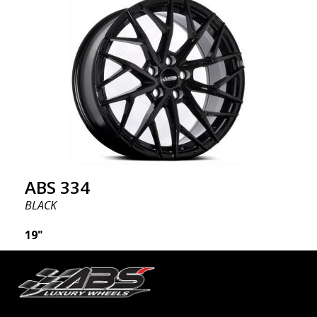
pyörienkierrätysmuotoilun ja tyylikkäiden Y-puolien
ansiosta reunan ympärillä. Keskeiset asiat, jotka on
hyvä tietää: Futuristinen muotoilu saatavilla kaikille
automalleille (kaikki suositut mallit).
Monirakenteinen suunnittelu tarjoaa kevyemmän
painon verrattuna perinteisiin vanteisiin. Korroosio-
ja UV-kestävä viimeistely, joka kestää haitallisia
ulkoisia tekijöitä. Vanne on tietokoneella
tasapainotettu värinättömän suorituskyvyn
saavuttamiseksi (uusinta valmistusteknologiaa).
ABS 334
BLACK
19"
ABS 334:ssa on vallankumouksellinen muotoilu
futuristisilla elementeillä. Jos kuulut moderniin
maailmaan, tämä on vanne sinulle. ABS 334 on luotu