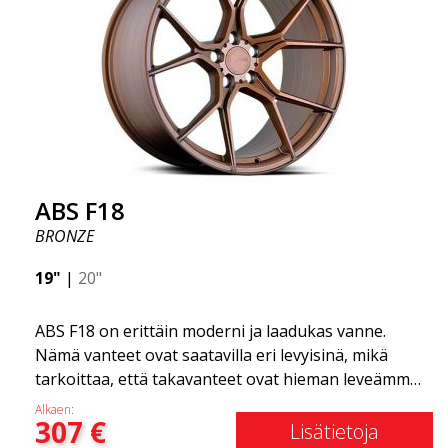
ABS F18
BRONZE
19"
|
20"
ABS F18 on erittäin moderni ja laadukas vanne.
Nämä vanteet ovat saatavilla eri levyisinä, mikä
tarkoittaa, että takavanteet ovat hieman leveämmät
kuin etuvanteet. Tämä antaa autolle kovan ilmeen,
Alkaen:
307
€
joka usein yhdistetään kilpa-ajoon. (Ne ovat myös
Lisätietoja