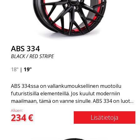
ABS 334
BLACK / RED STRIPE
18"
|
19"
ABS 334:ssa on vallankumouksellinen muotoilu
futuristisilla elementeillä. Jos kuulut moderniin
maailmaan, tämä on vanne sinulle. ABS 334 on luotu
futuristisella muotoilulla yhdistettynä kilpa- ja
Alkaen:
234
€
moderniin teknologiaan. Vanne valmistettiin
Lisätietoja
alkuvuodesta 2020 ylittämään odotuksesi
muotoilun, laadun ja tyylin osalta. ABS 334 on
ainutlaatuinen lajissaan monien