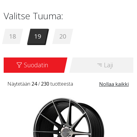
Valitse Tuuma:
18
19
20
Suodatin
Laji
Näytetään
24
/
230
tuotteesta
Nollaa kaikki