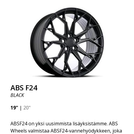
vahvuudestaan samalla tarjoten merkittävää painon
säästöä. ABS Flow Form -tekniikan avulla voit
nauttia vuosien kestävästä kauneudesta ja
virheettömästä suorituskyvystä kilometri toisensa
jälkeen. Parasta kaikessa? ABS Wheels tarjoaa
sinulle täyden 2 vuoden takuun.
ABS F24
BLACK
19"
|
20"
ABSF24 on yksi uusimmista lisäyksistämme. ABS
Wheels valmistaa ABSF24-vannehyödykkeen, joka