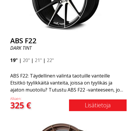
ABS F22
DARK TINT
19"
|
20"
|
21"
|
22"
ABS F22: Täydellinen valinta taotuille vanteille
Etsitkö tyylikkäitä vanteita, joissa on tyylikäs ja
ajaton muotoilu? Tutustu ABS F22 -vanteeseen, joka
on uusi lisäys ABS Luxury Wheels -perheeseen.
Alkaen:
325
€
Tämän vanteen suuri etu on jopa 50 %:n
Lisätietoja
painonvähennys. Kaikkien maailman johtavien kilpa-
asiantuntijoiden keskuudessa on yksi asia, josta he
kaikki ovat samaa mieltä: niin sanottu