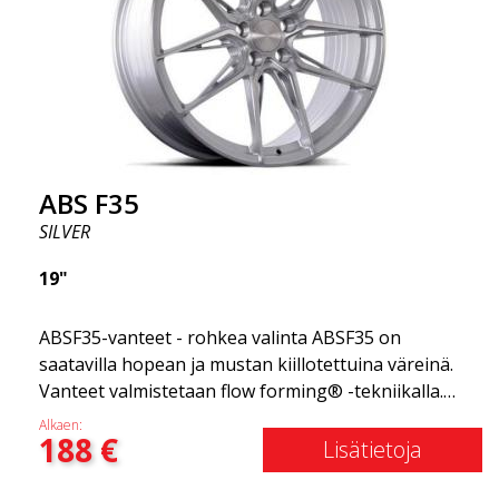
vähentynyttä painoa ja vahvempia materiaaleja.
Vähemmän jousittamattoman painon ansiosta
ajokokemus on sujuvampi. Se on kuin vanteiden
Gucci! 😍
ABS F35
SILVER
19"
ABSF35-vanteet - rohkea valinta ABSF35 on
saatavilla hopean ja mustan kiillotettuina väreinä.
Vanteet valmistetaan flow forming® -tekniikalla.
Herätä kateutta muissa kuljettajissa tai
Alkaen:
188
€
naapureissa, kun ajat tyylillä. Nämä vanteet on
Lisätietoja
valmistettu innovatiivisella flow forming -tekniikalla,
joka tunnetaan erinomaisesta kestävyydestään ja