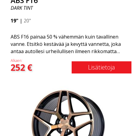
ABS F16
DARK TINT
19"
|
20"
ABS F16 painaa 50 % vähemmän kuin tavallinen
vanne. Etsitkö kestävää ja kevyttä vannetta, joka
antaa autollesi urheilullisen ilmeen rikkomatta
pankkia? ABS F16 on oma yrityksemme tarjota
Alkaen:
252
€
laatutietoisille asiakkaille vanne, joka hyötyy
Lisätietoja
uusimmista materiaalien ja tuotannon
edistysaskelista. Vanteiden tulevaisuus on alue,
jossa kehitys etenee nopeasti, ja ABS F16 on
todellakin eturintamassa!