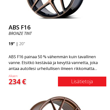
ABS F16
BRONZE TINT
19"
|
20"
ABS F16 painaa 50 % vähemmän kuin tavallinen
vanne. Etsitkö kestävää ja kevyttä vannetta, joka
antaa autollesi urheilullisen ilmeen rikkomatta
pankkia? ABS F16 on oma yrityksemme tarjota
Alkaen:
234
€
laatutietoisille asiakkaille vanne, joka hyötyy
Lisätietoja
uusimmista materiaalien ja tuotannon
edistysaskelista. Vanteiden tulevaisuus on alue,
jossa kehitys etenee nopeasti, ja ABS F16 on
todellakin eturintamassa!