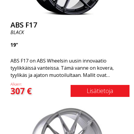
valikoimassamme!
ABS F17
BLACK
19"
ABS F17 on ABS Wheelsin uusin innovaatio
tyylikkäissä vanteissa. Tämä vanne on kovera,
tyylikäs ja ajaton muotoilultaan. Mallit ovat
saatavilla useissa eri kooissa, kuten 19x8.5, 19x9.5
Alkaen:
307
€
sekä 20x8.5, 20x10 ja 20x11. Mitä leveämpi vanne,
Lisätietoja
sitä syvempi vaikutus. Ota rohkeasti yhteyttä
asiantuntijoihimme, jos sinulla on kysymyksiä
vanteiden sopivuudesta. ABS F17 on flow forged -
vante. ABS F17 on flow forged -vanne, joka
tunnetaan myös nimellä "kevyt vanne." Tämä
tarkoittaa, että se tarjoaa korkeampaa laatua,