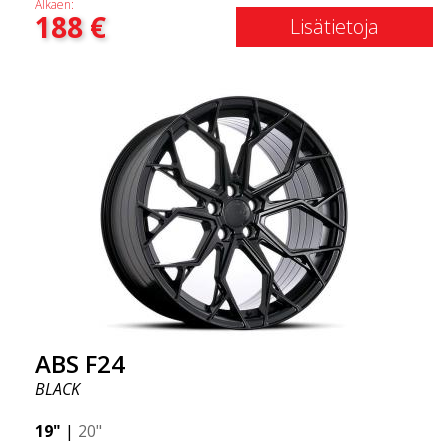
Alkaen:
188
€
naapureissa, kun ajat tyylillä. Nämä vanteet on
Lisätietoja
valmistettu innovatiivisella flow forming -tekniikalla,
joka tunnetaan erinomaisesta kestävyydestään ja
vahvuudestaan samalla tarjoten merkittävää painon
säästöä. ABS Flow Form -tekniikan avulla voit
nauttia vuosien kestävästä kauneudesta ja
virheettömästä suorituskyvystä kilometri toisensa
jälkeen. Parasta kaikessa? ABS Wheels tarjoaa
sinulle täyden 2 vuoden takuun.
ABS F24
BLACK
19"
|
20"