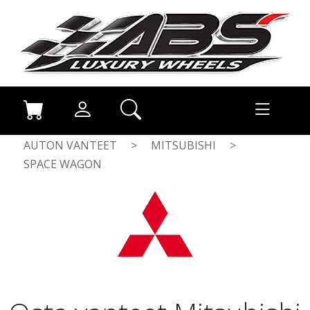
AUTON VANTEET
>
MITSUBISHI
>
SPACE WAGON