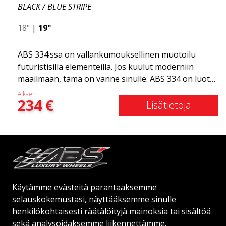
BLACK / BLUE STRIPE
18"
|
19"
ABS 334:ssa on vallankumouksellinen muotoilu
futuristisilla elementeillä. Jos kuulut moderniin
maailmaan, tämä on vanne sinulle. ABS 334 on luotu
futuristisella muotoilulla yhdistettynä kilpa- ja
Alkaen:
234
€
moderniin teknologiaan. Vanne valmistettiin
Lisätietoja
alkuvuodesta 2020 ylittämään odotuksesi
muotoilun, laadun ja tyylin osalta. ABS 334 on
ainutlaatuinen lajissaan monien
pyörienkierrätysmuotoilun ja tyylikkäiden Y-puolien
ansiosta reunan ympärillä. Keskeiset asiat, jotka on
hyvä tietää: Futuristinen muotoilu saatavilla kaikille
Käytämme evästeitä parantaaksemme
automalleille (kaikki suositut mallit).
selauskokemustasi, näyttääksemme sinulle
Monirakenteinen suunnittelu tarjoaa kevyemmän
henkilökohtaisesti räätälöityjä mainoksia tai sisältöä
painon verrattuna perinteisiin vanteisiin. Korroosio-
sekä analysoidaksemme liikennettämme.
ja UV-kestävä viimeistely, joka kestää haitallisia