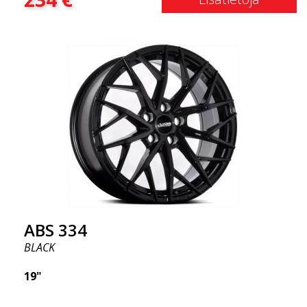
alkuvuodesta 2020 ylittämään odotuksesi
muotoilun, laadun ja tyylin osalta. ABS 334 on
ainutlaatuinen lajissaan monien
pyörienkierrätysmuotoilun ja tyylikkäiden Y-puolien
ansiosta reunan ympärillä. Keskeiset asiat, jotka on
hyvä tietää: Futuristinen muotoilu saatavilla kaikille
automalleille (kaikki suositut mallit).
Monirakenteinen suunnittelu tarjoaa kevyemmän
painon verrattuna perinteisiin vanteisiin. Korroosio-
ja UV-kestävä viimeistely, joka kestää haitallisia
ulkoisia tekijöitä. Vanne on tietokoneella
tasapainotettu värinättömän suorituskyvyn
saavuttamiseksi (uusinta valmistusteknologiaa).
ABS 334
BLACK
19"