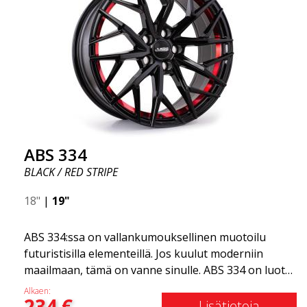
ABS 334
BLACK / RED STRIPE
18"
|
19"
ABS 334:ssa on vallankumouksellinen muotoilu
futuristisilla elementeillä. Jos kuulut moderniin
maailmaan, tämä on vanne sinulle. ABS 334 on luotu
futuristisella muotoilulla yhdistettynä kilpa- ja
Alkaen:
234
€
moderniin teknologiaan. Vanne valmistettiin
Lisätietoja