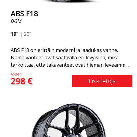
ABS F18
DGM
19"
|
20"
ABS F18 on erittäin moderni ja laadukas vanne.
Nämä vanteet ovat saatavilla eri levyisinä, mikä
tarkoittaa, että takavanteet ovat hieman leveämmät
kuin etuvanteet. Tämä antaa autolle kovan ilmeen,
Alkaen:
298
€
joka usein yhdistetään kilpa-ajoon. (Ne ovat myös
Lisätietoja
saatavilla neliömäisenä kokoonpanona.) Toisin
sanoen, ABS F18 -vanteet antavat autollesi
urheilullisemman ulkonäön. Samalla haluamme
korostaa, että nämä vanteet tarjoavat
uskomattoman hyvän suorituskyvyn suhteessa
niiden hintaan. Edistynyt Flow Forming -
tuotantotekniikka tekee vanteista sekä vahvempia