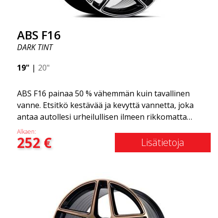
ABS F16
DARK TINT
19"
|
20"
ABS F16 painaa 50 % vähemmän kuin tavallinen
vanne. Etsitkö kestävää ja kevyttä vannetta, joka
antaa autollesi urheilullisen ilmeen rikkomatta
pankkia? ABS F16 on oma yrityksemme tarjota
Alkaen:
252
€
laatutietoisille asiakkaille vanne, joka hyötyy
Lisätietoja
uusimmista materiaalien ja tuotannon
edistysaskelista. Vanteiden tulevaisuus on alue,
jossa kehitys etenee nopeasti, ja ABS F16 on
todellakin eturintamassa!