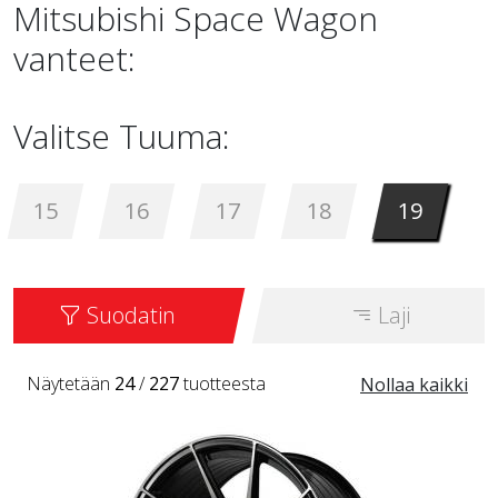
Mitsubishi Space Wagon
vanteet:
Valitse Tuuma:
15
16
17
18
19
Suodatin
Laji
Näytetään
24
/
227
tuotteesta
Nollaa kaikki