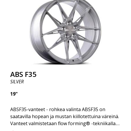
vante. ABS F17 on flow forged -vanne, joka
tunnetaan myös nimellä "kevyt vanne." Tämä
tarkoittaa, että se tarjoaa korkeampaa laatua,
vähentynyttä painoa ja vahvempia materiaaleja.
Vähemmän jousittamattoman painon ansiosta
ajokokemus on sujuvampi. Se on kuin vanteiden
Gucci! 😍
ABS F35
SILVER
19"
ABSF35-vanteet - rohkea valinta ABSF35 on
saatavilla hopean ja mustan kiillotettuina väreinä.
Vanteet valmistetaan flow forming® -tekniikalla.
Herätä kateutta muissa kuljettajissa tai