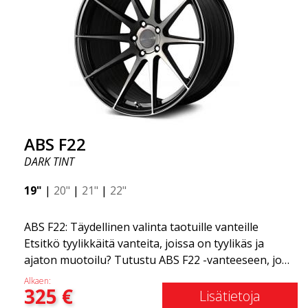
ABS F22
DARK TINT
19"
|
20"
|
21"
|
22"
ABS F22: Täydellinen valinta taotuille vanteille
Etsitkö tyylikkäitä vanteita, joissa on tyylikäs ja
ajaton muotoilu? Tutustu ABS F22 -vanteeseen, joka
on uusi lisäys ABS Luxury Wheels -perheeseen.
Alkaen:
325
€
Tämän vanteen suuri etu on jopa 50 %:n
Lisätietoja