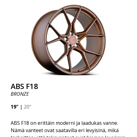
jossa kehitys etenee nopeasti, ja ABS F16 on
todellakin eturintamassa!
ABS F18
BRONZE
19"
|
20"
ABS F18 on erittäin moderni ja laadukas vanne.
Nämä vanteet ovat saatavilla eri levyisinä, mikä